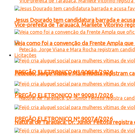
Jesus Dourado tem candidatura barrada e acusa
Vice-prefeita de Tarauacá, Marilete Vitorino re
Veja como foi a convenção da Frente Ampla que 
Licitações
PREGÃO ELETRONICO Nº 90058/2026
Petecão, Jorge Viana e Mara Rocha registram c
PREGÃO ELETRONICO Nº 90081/2026
PREGÃO ELETRONICO Nº 90074/2026
Natural de Tarauacá, Dr. Júnior Feitosa registr