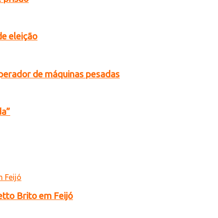
de eleição
operador de máquinas pesadas
da”
tto Brito em Feijó