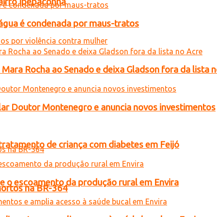
airro Ipepaconha
d’água é condenada por maus-tratos
e Mara Rocha ao Senado e deixa Gladson fora da lista 
ar Doutor Montenegro e anuncia novos investimentos
tratamento de criança com diabetes em Feijó
ce o escoamento da produção rural em Envira
 mortos na BR-364