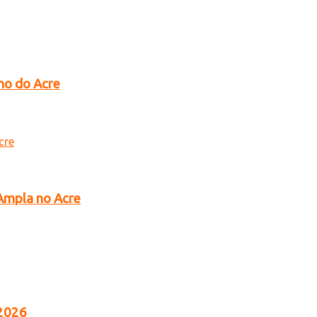
no do Acre
 Ampla no Acre
 2026