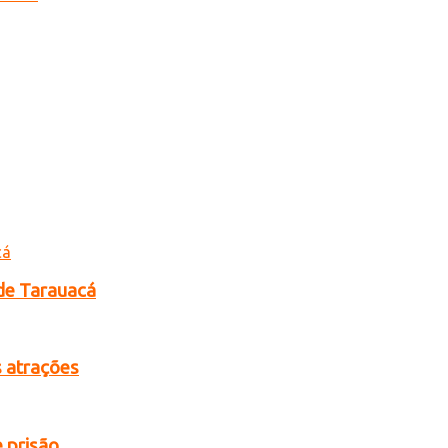
de Tarauacá
s atrações
 prisão