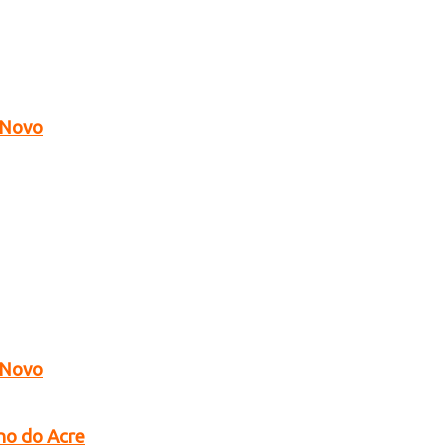
o Novo
o Novo
no do Acre