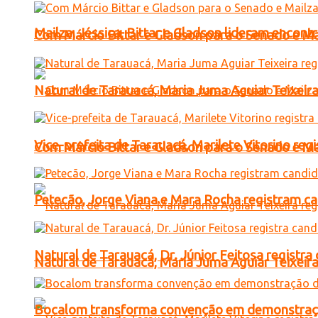
Mailza, Jéssica, Bittar e Gladson lideram encon
Com Márcio Bittar e Gladson para o Senado e Mai
Natural de Tarauacá, Maria Juma Aguiar Teixeira
Vice-prefeita de Tarauacá, Marilete Vitorino re
Com Márcio Bittar e Gladson para o Senado e Mai
Petecão, Jorge Viana e Mara Rocha registram c
Natural de Tarauacá, Dr. Júnior Feitosa registr
Natural de Tarauacá, Maria Juma Aguiar Teixeira
Bocalom transforma convenção em demonstração