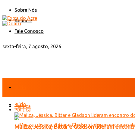
Sobre Nós
Anuncie
Fale Conosco
sexta-feira, 7 agosto, 2026
Início
Início
Política
Política
Mailza, Jéssica, Bittar e Gladson lideram encon