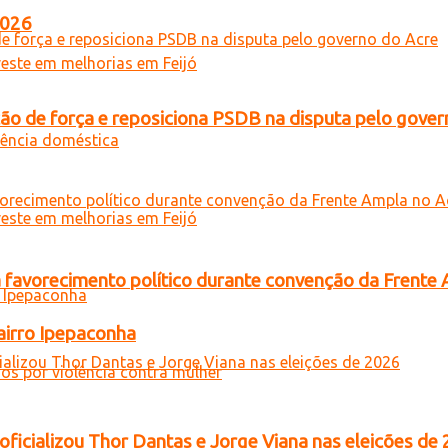
2026
 de força e reposiciona PSDB na disputa pelo gover
 favorecimento político durante convenção da Frente
airro Ipepaconha
oficializou Thor Dantas e Jorge Viana nas eleições de