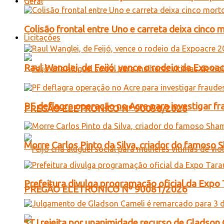
Geral
Colisão frontal entre Uno e carreta deixa cinco
Licitações
Raul Wanglei, de Feijó, vence o rodeio da Expo
PF deflagra operação no Acre para investigar f
PREGÃO ELETRONICO Nº 90058/2026
Morre Carlos Pinto da Silva, criador do famos
Prefeitura divulga programação oficial da Expo
PREGÃO ELETRONICO Nº 90081/2026
STJ rejeita por unanimidade recurso de Gladso