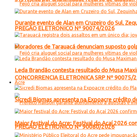
Durante evento de Alan em Cruzeiro do Sul, Zequ
PREGÃO ELETRONICO Nº 90074/2026
Moradores de Tarauacá denunciam suposto golp
Leda Brandão contesta resultado do Musa Maxim
CONCORRENCIA ELETRONICA SRP Nº 90075/
Acre
Sicredi Biomas apresenta na Expoacre crédito d
Maior festival do Acre: Festival do Açaí 2026 c
PREGÃO ELETRONICO Nº 90080/2026