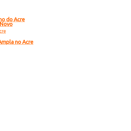
no do Acre
o Novo
 Ampla no Acre