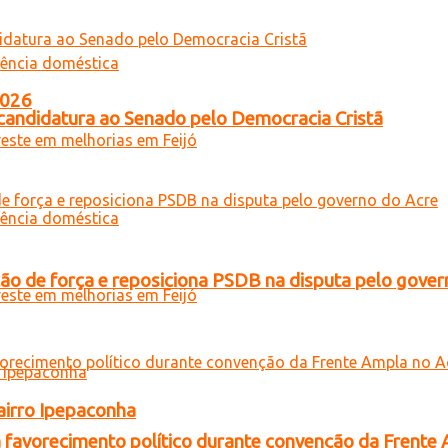
2026
a candidatura ao Senado pelo Democracia Cristã
 de força e reposiciona PSDB na disputa pelo gover
airro Ipepaconha
 favorecimento político durante convenção da Frente