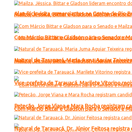
Alan Rick visita comerciantes no Centro de Rio 
Mailza, Jéssica, Bittar e Gladson lideram encon
Com Márcio Bittar e Gladson para o Senado e Mai
Natural de Tarauacá, Maria Juma Aguiar Teixeira
Mailza, Jéssica, Bittar e Gladson lideram encon
Vice-prefeita de Tarauacá, Marilete Vitorino re
Petecão, Jorge Viana e Mara Rocha registram c
Com Márcio Bittar e Gladson para o Senado e Mai
Natural de Tarauacá, Dr. Júnior Feitosa registr