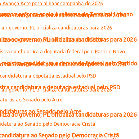
Branco e reforça apoio à reforma do Terminal Urbano
tro do Avança Acre para alinhar campanha de 2026
lza ao governo, PL oficializa candidaturas para 2026
 registra candidatura a deputada federal pelo Partid
tro do Avança Acre para alinhar campanha de 2026
gistra candidatura a deputada estadual pelo PSD
andidaturas ao Senado pelo Acre
lza ao governo, PL oficializa candidaturas para 2026
a candidatura ao Senado pelo Democracia Cristã