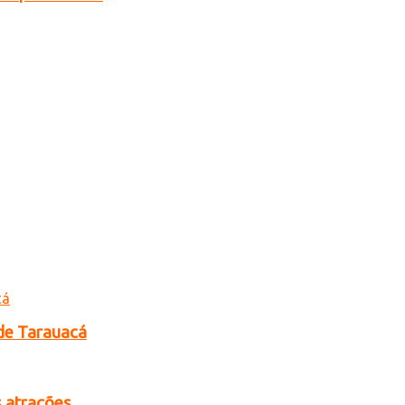
de Tarauacá
s atrações