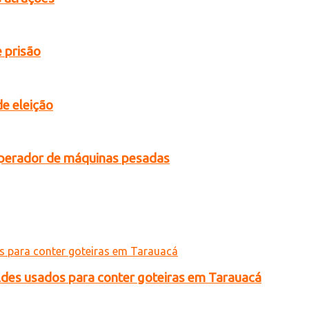
 prisão
de eleição
operador de máquinas pesadas
ldes usados para conter goteiras em Tarauacá