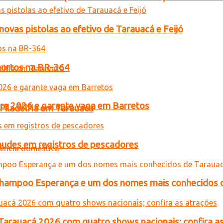
novas pistolas ao efetivo de Tarauacá e Feijó
 mortos na BR-364
acre 2026 e garante vaga em Barretos
 Filadélfia em Tarauacá
raudes em registros de pescadores
o Shampoo Esperança e um dos nomes mais conhecidos 
 Tarauacá 2026 com quatro shows nacionais; confira a