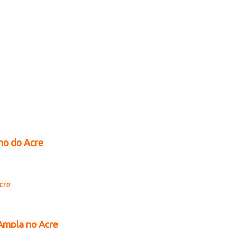
no do Acre
 Ampla no Acre