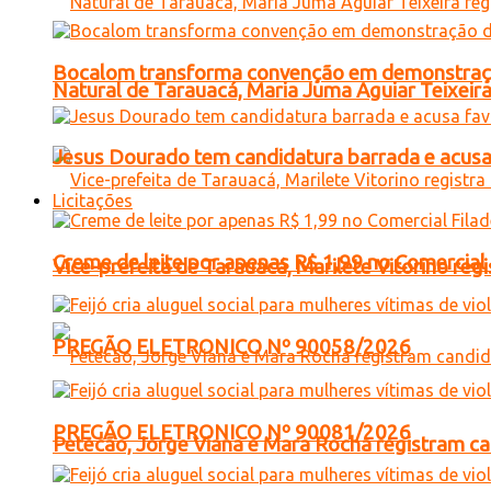
Bocalom transforma convenção em demonstração
Natural de Tarauacá, Maria Juma Aguiar Teixeira
Jesus Dourado tem candidatura barrada e acusa
Licitações
Creme de leite por apenas R$ 1,99 no Comercial
Vice-prefeita de Tarauacá, Marilete Vitorino re
PREGÃO ELETRONICO Nº 90058/2026
PREGÃO ELETRONICO Nº 90081/2026
Petecão, Jorge Viana e Mara Rocha registram c