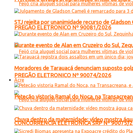
STJ rejeita por unanimidade recurso de Gladso
PREGÃO ELETRONICO Nº 90081/2026
Durante evento de Alan em Cruzeiro do Sul, Zequ
Moradores de Tarauacá denunciam suposto golp
PREGÃO ELETRONICO Nº 90074/2026
Acre
Petecão vistoria Ramal do Noca, na Transacreana
Chuva dentro da maternidade: vídeo mostra águ
CONCORRENCIA ELETRONICA SRP Nº 90075/