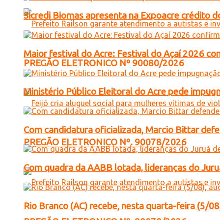
Sicredi Biomas apresenta na Expoacre crédito d
Maior festival do Acre: Festival do Açaí 2026 c
PREGÃO ELETRONICO Nº 90080/2026
Ministério Público Eleitoral do Acre pede impu
Com candidatura oficializada, Marcio Bittar def
PREGÃO ELETRONICO Nº. 90078/2026
Com quadra da AABB lotada, lideranças do Juruá
Rio Branco (AC) recebe, nesta quarta-feira (5/08