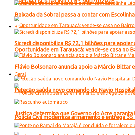
PREGÃO ELETRONICO Nº. 90070/2026
Baixada da Sobral passa a contar com Escolinha 
Brasil
Sicredi disponibiliza R$ 72,1 bilhões para apoi
Oportunidade em Tarauacá: vende-se casa no B
Flávio Bolsonaro anuncia apoio a Márcio Bittar 
Geral
Petecão saúda novo comando do Navio Hospital
Justiça determina que Governo do Acre garanta 
Polícia Civil moderniza armamento e entrega 35 