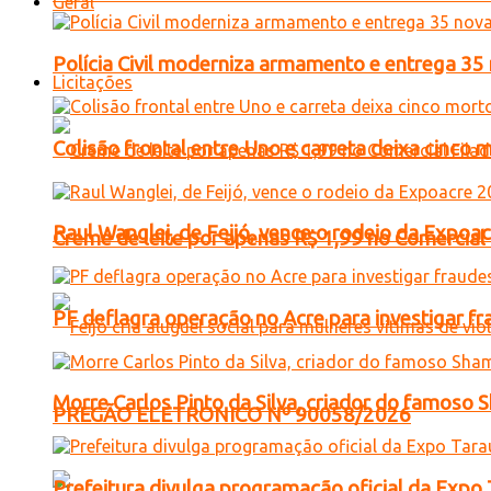
Geral
Polícia Civil moderniza armamento e entrega 35 
Licitações
Colisão frontal entre Uno e carreta deixa cinco
Raul Wanglei, de Feijó, vence o rodeio da Expo
Creme de leite por apenas R$ 1,99 no Comercial
PF deflagra operação no Acre para investigar f
Morre Carlos Pinto da Silva, criador do famos
PREGÃO ELETRONICO Nº 90058/2026
Prefeitura divulga programação oficial da Expo