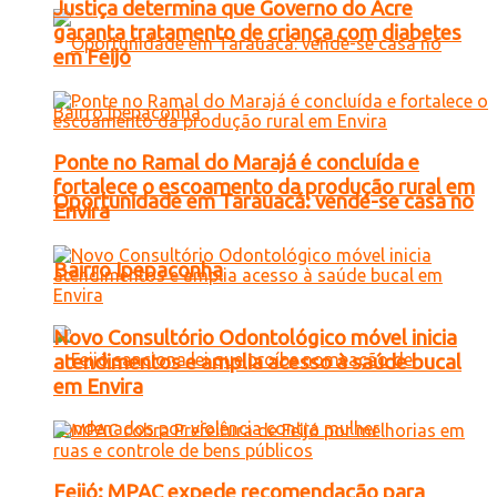
Justiça determina que Governo do Acre
garanta tratamento de criança com diabetes
em Feijó
Ponte no Ramal do Marajá é concluída e
fortalece o escoamento da produção rural em
Oportunidade em Tarauacá: vende-se casa no
Envira
Bairro Ipepaconha
Novo Consultório Odontológico móvel inicia
atendimentos e amplia acesso à saúde bucal
em Envira
Feijó: MPAC expede recomendação para