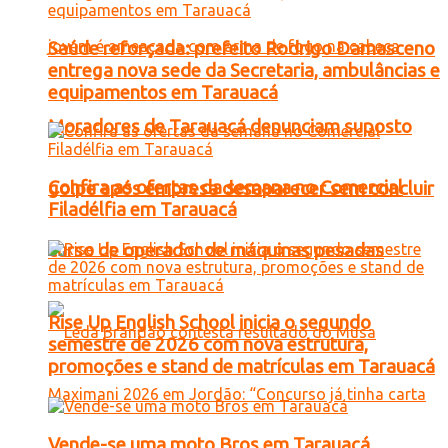
Saúde reforçada: prefeito Rodrigo Damasceno
entrega nova sede da Secretaria, ambulâncias e
equipamentos em Tarauacá
Moradores de Tarauacá denunciam suposto
Confira as ofertas da semana no Comercial
golpe após empresa desaparecer sem concluir
Filadélfia em Tarauacá
curso de operador de máquinas pesadas
Rise Up English School inicia o segundo
semestre de 2026 com nova estrutura,
promoções e stand de matrículas em Tarauacá
Vende-se uma moto Bros em Tarauacá