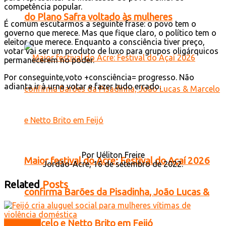
competência popular.
do Plano Safra voltado às mulheres
É comum escutarmos a seguinte frase: o povo tem o
governo que merece. Mas que fique claro, o político tem o
eleitor que merece. Enquanto a consciência tiver preço,
votar vai ser um produto de luxo para grupos oligárquicos
permanecerem no poder.
Por conseguinte,voto +consciência= progresso. Não
adianta ir à urna votar e fazer tudo errado.
Por Uéliton Freire
Maior festival do Acre: Festival do Açaí 2026
Jordão-Acre, 16 de setembro de 2022.
Related
Posts
confirma Barões da Pisadinha, João Lucas &
Marcelo e Netto Brito em Feijó
Licitações