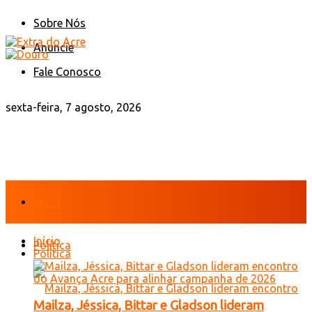
Sobre Nós
Anuncie
Fale Conosco
sexta-feira, 7 agosto, 2026
Início
Início
Política
Política
Mailza, Jéssica, Bittar e Gladson lideram