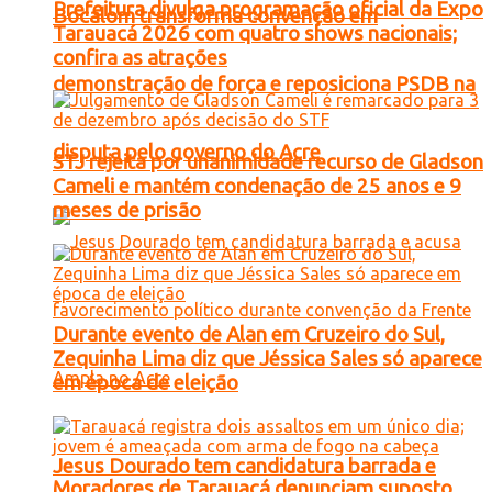
Prefeitura divulga programação oficial da Expo
Bocalom transforma convenção em
Tarauacá 2026 com quatro shows nacionais;
confira as atrações
demonstração de força e reposiciona PSDB na
disputa pelo governo do Acre
STJ rejeita por unanimidade recurso de Gladson
Cameli e mantém condenação de 25 anos e 9
meses de prisão
Durante evento de Alan em Cruzeiro do Sul,
Zequinha Lima diz que Jéssica Sales só aparece
em época de eleição
Jesus Dourado tem candidatura barrada e
Moradores de Tarauacá denunciam suposto