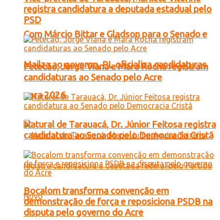
registra candidatura a deputada estadual pelo
PSD
Com Márcio Bittar e Gladson para o Senado e
Mailza ao governo, PL oficializa candidaturas
Petecão, Jorge Viana e Mara Rocha registram
candidaturas ao Senado pelo Acre
para 2026
Natural de Tarauacá, Dr. Júnior Feitosa registra
candidatura ao Senado pelo Democracia Cristã
Bocalom transforma convenção em
demonstração de força e reposiciona PSDB na
disputa pelo governo do Acre