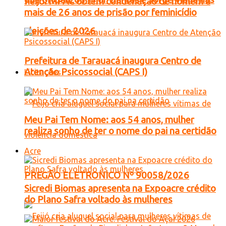
Feijó: MPAC obtém condenação de homem a
mais de 26 anos de prisão por feminicídio
eleições de 2026
Prefeitura de Tarauacá inaugura Centro de
Atenção Psicossocial (CAPS I)
Licitações
Meu Pai Tem Nome: aos 54 anos, mulher
realiza sonho de ter o nome do pai na certidão
Acre
PREGÃO ELETRONICO Nº 90058/2026
Sicredi Biomas apresenta na Expoacre crédito
do Plano Safra voltado às mulheres