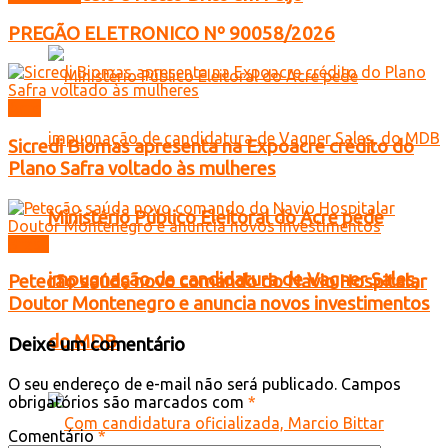
PREGÃO ELETRONICO Nº 90058/2026
Acre
Sicredi Biomas apresenta na Expoacre crédito do
Plano Safra voltado às mulheres
Ministério Público Eleitoral do Acre pede
Brasil
impugnação de candidatura de Vagner Sales,
Petecão saúda novo comando do Navio Hospitalar
Doutor Montenegro e anuncia novos investimentos
do MDB
Deixe um comentário
O seu endereço de e-mail não será publicado.
Campos
obrigatórios são marcados com
*
Comentário
*