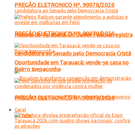
PREGÃO ELETRONICO Nº. 90078/2026
PREGÃO ELETRONICO Nº. 90070/2026
Natural de Tarauacá, Dr. Júnior Feitosa registra
candidatura ao Senado pelo Democracia Cristã
Oportunidade em Tarauacá: vende-se casa no
Bairro Ipepaconha
PREGÃO ELETRONICO Nº. 90073/2026
Geral