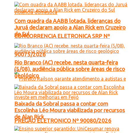
Com quadra da AABB lotada, lideranças do
Juruá declaram apoio a Alan Rick em Cruzeiro
do Sul
CONCORRENCIA ELETRONICA SRP Nº
90075/2026
Rio Branco (AC) recebe, nesta quarta-feira
(5/08), audiência pública sobre áreas de risco
geológico
Baixada da Sobral passa a contar com
Escolinha Léo Moura viabilizada por recursos
de Alan Rick
PREGÃO ELETRONICO Nº 90080/2026