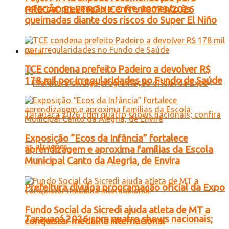
reforçar prevenção e enfrentamento às
PREGÃO ELETRONICO Nº. 90073/2026
queimadas diante dos riscos do Super El Niño
Geral
TCE condena prefeito Padeiro a devolver R$
178 mil por irregularidades no Fundo de Saúde
Exposição “Ecos da Infância” fortalece
aprendizagem e aproxima famílias da Escola
Municipal Canto da Alegria, de Envira
Prefeitura divulga programação oficial da Expo
Fundo Social da Sicredi ajuda atleta de MT a
Tarauacá 2026 com quatro shows nacionais;
conquistar medalha internacional