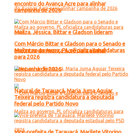
encontro do Avança Acre para alinhar
campanha de 2026
Mailza, Jéssica, Bittar e Gladson lideram
Com Márcio Bittar e Gladson para o Senado e
Mailza ao governo, PL oficializa candidaturas
encontro do Avança Acre para alinhar
para 2026
campanha de 2026
Natural de Tarauacá, Maria Juma Aguiar
Teixeira registra candidatura a deputada
federal pelo Partido Novo
Vice-prefeita de Tarauacá, Marilete Vitorino