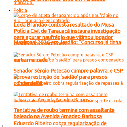
Polícia
Leda Brandão contesta resultado do Musa
Polícia Civil de Tarauacá instaura investigação
para apurar naufrágio que vitimou jogador
Maximani 2026 em Jordão: “Concurso já tinha
conhecido como Poeta
carta marcada”
Senador Sérgio Petecão cumpre palavra, e CSP
aprova restrição de ‘saidão’ para presos
condenados
Tentativa de roubo termina com assaltante
baleado na Avenida Amadeo Barbosa
Eduardo Ribeiro cobra regularização de