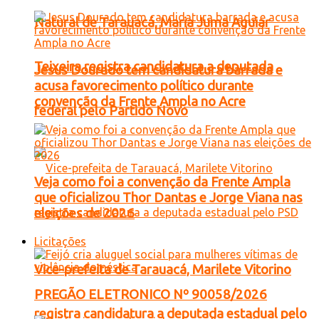
Natural de Tarauacá, Maria Juma Aguiar
Teixeira registra candidatura a deputada
Jesus Dourado tem candidatura barrada e
acusa favorecimento político durante
convenção da Frente Ampla no Acre
federal pelo Partido Novo
Veja como foi a convenção da Frente Ampla
que oficializou Thor Dantas e Jorge Viana nas
eleições de 2026
Licitações
Vice-prefeita de Tarauacá, Marilete Vitorino
PREGÃO ELETRONICO Nº 90058/2026
registra candidatura a deputada estadual pelo