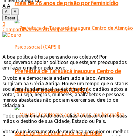
in
Sem categoria
mais de 26 anos de prisão por feminicídio
A
A
A
A
Reset
0
Compartilhar
Twittar
Compartilhar
A boa política é feita pensando no coletivo! Por
isso,devemos apoiar políticos que estejam preocupados
em fazer o melhor pelo povo.
Prefeitura de Tarauacá inaugura Centro de
O voto e a democracia andam lado a lado. Ambos
surgiram na Grécia Antiga. Houve um tempo que o status
social era fundamental na escolha dos cidadãos aptos a
Atenção Psicossocial (CAPS I)
votar, ou seja, negros, mulheres, analfabetos e pessoas
menos abastadas não podiam exercer seu direito de
cidadania.
Todo poder emana do povo, aliás, o eleitor tem em suas
mãos o destino de sua Cidade, Estado ou País.
Votar é um instrumento de mudança,para pior ou melhor.