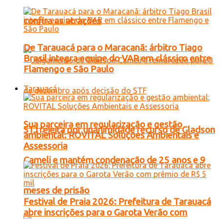
confira as atrações
De Tarauacá para o Maracanã: árbitro Tiago
Brasil integra equipe do VAR em clássico entre
Flamengo e São Paulo
Tarauacá
Sua parceira em regularização e gestão
STJ rejeita por unanimidade recurso de Gladson
ambiental: ROVITAL Soluções Ambientais e
Assessoria
Cameli e mantém condenação de 25 anos e 9
meses de prisão
Festival de Praia 2026: Prefeitura de Tarauacá
abre inscrições para o Garota Verão com