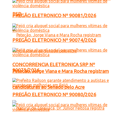
PSD
PREGÃO ELETRONICO Nº 90081/2026
PREGÃO ELETRONICO Nº 90074/2026
CONCORRENCIA ELETRONICA SRP Nº
90075/2026
Petecão, Jorge Viana e Mara Rocha registram
candidaturas ao Senado pelo Acre
PREGÃO ELETRONICO Nº 90080/2026