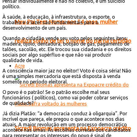
Pensar individualmente e não no coletivo, é um suicídio
político.
À saúde, à educação, à infraestrutura, o esporte, o
Meu Pai Tem Nome: aos 54 anos, mulher
trabalho e o lazer são fundamentais para o
desenvolvimento de um país.
Quando o cidadão vende seu voto pelos seguintes itens:
realiza sonho de ter o nome do pai na certidão
madeira, tijolo, dentadura, botijão de gás, pagamento de
talões, sacolão, etc. Ele trocou sua cidadania e os direitos
sociais por algo supérfluo e que não vai produzir
qualidade de vida.
Acre
A consciência maior jaz no eleitor! Voto é coisa séria! Não
é uma simples mercadoria que está disposta à venda
somente no período eleitoral.
O povo é o patrão! Se o patrão escolhe mal seus
funcionários ( políticos), como vai poder cobrar serviços
de qualidade?
Já dizia Platão: “a democracia conduz à oligarquia”. Por
incrível que pareça, ele pregou o que acontece nos dias
atuais. A maior revolução em um processo democrático
Sicredi Biomas apresenta na Expoacre crédito
acontece nas urnas. Às escolhas corretas dos candidatos
para representar os interesses do povo é sinal de