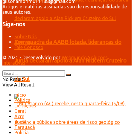
gilsonamorim011188@gmail.com
Artigos e matérias assinadas são de responsabilidade de
seus autores.
Siga-nos
Sobre Nós
Com quadra da AABB lotada, lideranças do
Anuncie
Fale Conosco
© 2021 - Desenvolvido por
Webmundo Soluções
Juruá declaram apoio a Alan Rick em Cruzeiro
Interativas
do Sul
No Result
View All Result
Início
Política
Licitações
Geral
Acre
Brasil
Tarauacá
Polícia