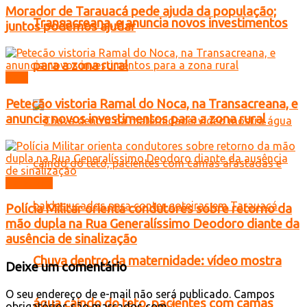
Morador de Tarauacá pede ajuda da população;
Transacreana, e anuncia novos investimentos
juntos podemos ajudar
para a zona rural
Acre
Petecão vistoria Ramal do Noca, na Transacreana, e
anuncia novos investimentos para a zona rural
Tarauacá
Polícia Militar orienta condutores sobre retorno da
mão dupla na Rua Generalíssimo Deodoro diante da
ausência de sinalização
Chuva dentro da maternidade: vídeo mostra
Deixe um comentário
O seu endereço de e-mail não será publicado.
Campos
água caindo do teto, pacientes com camas
obrigatórios são marcados com
*