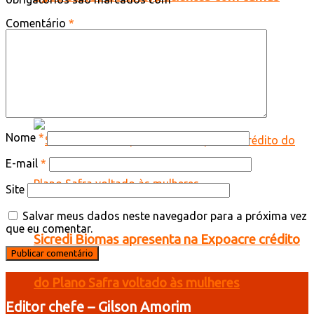
Comentário
*
afastadas e baldes usados para conter
goteiras em Tarauacá
Nome
*
E-mail
*
Site
Salvar meus dados neste navegador para a próxima vez
que eu comentar.
Sicredi Biomas apresenta na Expoacre crédito
do Plano Safra voltado às mulheres
Editor chefe – Gilson Amorim