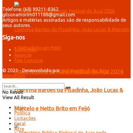
Telefone: (68) 99211-8362
gilsonamorim011188@gmail.com
Artigos e matérias assinadas são de responsabilidade de
seus autores.
Siga-nos
Sobre Nós
Anuncie
Fale Conosco
© 2021 - Desenvolvido por
Webmundo Soluções
Maior festival do Acre: Festival do Açaí 2026
Interativas
confirma Barões da Pisadinha, João Lucas &
No Result
View All Result
Início
Marcelo e Netto Brito em Feijó
Política
Licitações
Geral
Acre