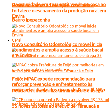
Oportunidade em Tarauacá: vende-se casa no
Ponte no Ramal do Marajá é concluída e
fortalece o escoamento da produção rural em
Envira
Bairro Ipepaconha
Geral
Novo Consultório Odontológico móvel inicia
atendimentos e amplia acesso à saúde bucal
em Envira
Feijó: MPAC expede recomendação para
reforçar prevenção e enfrentamento às
queimadas diante dos riscos do Super El Niño
Polícia Civil moderniza armamento e entrega
35 novas pistolas ao efetivo de Tarauacá e