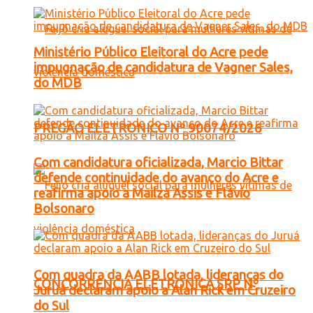
Ministério Público Eleitoral do Acre pede
impugnação de candidatura de Vagner Sales,
do MDB
PREGÃO ELETRONICO Nº 90074/2026
Com candidatura oficializada, Marcio Bittar
defende continuidade do avanço do Acre e
reafirma apoio a Mailza Assis e Flávio
Bolsonaro
Com quadra da AABB lotada, lideranças do
CONCORRENCIA ELETRONICA SRP Nº
Juruá declaram apoio a Alan Rick em Cruzeiro
do Sul