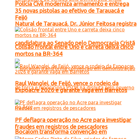
Polícia Civil moderniza armamento e entrega
35 novas pistolas ao efetivo de Tarauacá e
Feijó
Natural de Tarauacá, Dr. Júnior Feitosa registra
candidatura ao Senado pelo Democracia Cristã
Colisão frontal entre Uno e carreta deixa cinco
mortos na BR-364
Raul Wanglei, de Feijó, vence o rodeio da
Expoacre 2026 e garante vaga em Barretos
PF deflagra operação no Acre para investigar
fraudes em registros de pescadores
Bocalom transforma convenção em