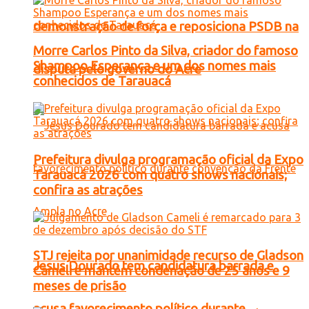
demonstração de força e reposiciona PSDB na
Morre Carlos Pinto da Silva, criador do famoso
Shampoo Esperança e um dos nomes mais
disputa pelo governo do Acre
conhecidos de Tarauacá
Prefeitura divulga programação oficial da Expo
Tarauacá 2026 com quatro shows nacionais;
confira as atrações
STJ rejeita por unanimidade recurso de Gladson
Jesus Dourado tem candidatura barrada e
Cameli e mantém condenação de 25 anos e 9
meses de prisão
acusa favorecimento político durante