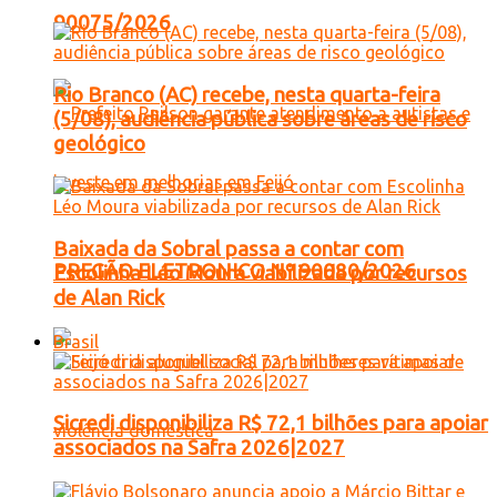
90075/2026
Rio Branco (AC) recebe, nesta quarta-feira
(5/08), audiência pública sobre áreas de risco
geológico
Baixada da Sobral passa a contar com
PREGÃO ELETRONICO Nº 90080/2026
Escolinha Léo Moura viabilizada por recursos
de Alan Rick
Brasil
Sicredi disponibiliza R$ 72,1 bilhões para apoiar
associados na Safra 2026|2027