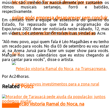
Moradores de Tarauacá denunciam suposto
músicos são conhecidos nacionalmente por cantarem os
ritmos musicais sertanejo, forró e batidão,
respectivamente.
golpe após empresa desaparecer sem concluir
Em contato com a equipe de assessoria do governo do
Estado, foi repassado que toda a programação da
ExpoJuruá 2023 deve ser noticiada neste sábado, 12, mas
curso de operador de máquinas pesadas
em vídeos, os cantores confirmaram suas vindas ao Acre.
“Alô meu povo, aqui quem fala é Léo Magalhães e eu tenho
um recado para vocês. No dia 03 de setembro eu vou estar
aí, na Arena Juruá para fazer um super show para vocês.
Acre
Marque nos seus calendários que eu estou chegando aí
para cantar para vocês”, disse o artista.
Por Ac24horas.
Related
Posts
Petecão vistoria Ramal do Noca, na
Tarauacá