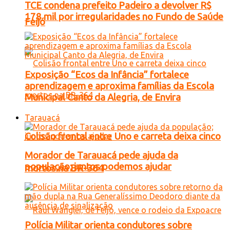
TCE condena prefeito Padeiro a devolver R$
178 mil por irregularidades no Fundo de Saúde
Feijó
Exposição “Ecos da Infância” fortalece
aprendizagem e aproxima famílias da Escola
Municipal Canto da Alegria, de Envira
Tarauacá
Colisão frontal entre Uno e carreta deixa cinco
Morador de Tarauacá pede ajuda da
população; juntos podemos ajudar
mortos na BR-364
Polícia Militar orienta condutores sobre