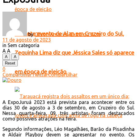
Durante evento de Alan em Cruzeiro do Sul,
by
Gilson Amorim, Extra do Acre
11 de agosto de 2023
in
Sem categoria
A
A
Zequinha Lima diz que Jéssica Sales só aparece
A
A
Reset
0
em época de eleição
Compartilhar
Twittar
Compartilhar
A ExpoJuruá 2023 está prevista para acontecer entre os
dias 30 de agosto a 3 de setembro, em Cruzeiro do Sul.
Nessa quarta-feira, 09, três artistas foram destacados
como possíveis atrações na feira.
Segundo informações, Léo Magalhães, Barão da Pisadinha
e Aldair Playboy devem se apresentar no evento. Os