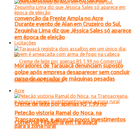
convenção da Frente Ampla no Acre
Durante evento de Alan em Cruzeiro do Sul,
Zequinha Lima diz que Jéssica Sales só aparece
em época de eleição
Licitações
Moradores de Tarauacá denunciam suposto
golpe após empresa desaparecer sem concluir
curso de operador de máquinas pesadas
Acre
Creme de leite por apenas R$ 1,99 no
Petecão vistoria Ramal do Noca, na
Transacreana, e anuncia novos investimentos
Comercial Filadélfia em Tarauacá
para a zona rural