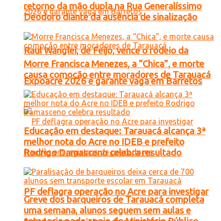
retorno da mão dupla na Rua Generalíssimo
Deodoro diante da ausência de sinalização
Raul Wanglei, de Feijó, vence o rodeio da
Morre Francisca Menezes, a “Chica”, e morte
causa comoção entre moradores de Tarauacá
Expoacre 2026 e garante vaga em Barretos
Educação em destaque: Tarauacá alcança 3ª
melhor nota do Acre no IDEB e prefeito
Rodrigo Damasceno celebra resultado
PF deflagra operação no Acre para investigar
Greve dos barqueiros de Tarauacá completa
uma semana, alunos seguem sem aulas e