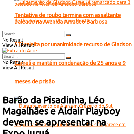
Tentativa de roubo termina com assaltante
baleado na Avenida Amadeo Barbosa
No Result
STJ rejeita por unanimidade recurso de Gladson
View All Result
No Result
Cameli e mantém condenação de 25 anos e 9
View All Result
meses de prisão
Barão da Pisadinha, Léo
Magalhães e Aldair Playboy
devem se apresentar na
ExpoJuruá