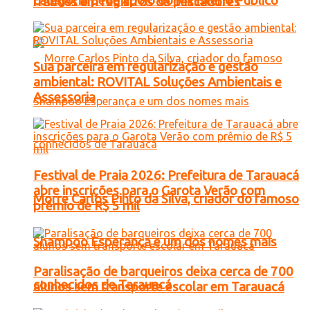
categoria pede apoio do Ministério Público
fraudes em registros de pescadores
Sua parceira em regularização e gestão
ambiental: ROVITAL Soluções Ambientais e
Assessoria
Festival de Praia 2026: Prefeitura de Tarauacá
abre inscrições para o Garota Verão com
Morre Carlos Pinto da Silva, criador do famoso
prêmio de R$ 5 mil
Shampoo Esperança e um dos nomes mais
Paralisação de barqueiros deixa cerca de 700
conhecidos de Tarauacá
alunos sem transporte escolar em Tarauacá