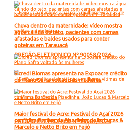
Chuva dentro da maternidade: vídeo mostra
água caindo do teto, pacientes com camas
afastadas e baldes usados para conter
goteiras em Tarauacá
PREGÃO ELETRONICO Nº 90058/2026
Sicredi Biomas apresenta na Expoacre crédito
do Plano Safra voltado às mulheres
Maior festival do Acre: Festival do Açaí 2026
confirma Barões da Pisadinha, João Lucas &
PREGÃO ELETRONICO Nº 90081/2026
Marcelo e Netto Brito em Feijó