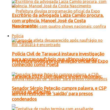
Escritório da advogada Laiza Camilo procura,
com urgência, Manoel José da Costa
Nascimento
Polícia
Polícia Civil de Tarauacá instaura investigação
para apurar naufrágio que vitimou jogador
Prefeitura divulga programação oficial da Expo
conhecido como Poeta
Tarauacá 2026 com quatro shows nacionais;
Senador Sérgio Petecão cumpre palavra, e CSP
confira as atrações
aprova restrição de ‘saidão’ para presos
condenados