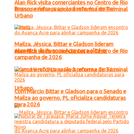
Alan Rick visita comerciantes no Centro de Rio
Branco e reforça apoio à reforma do Terminal
Urbano
Mailza, Jéssica, Bittar e Gladson lideram
encontro do Avança Acre para alinhar
Alan Rick visita comerciantes no Centro de Rio
campanha de 2026
Branco e reforça apoio à reforma do Terminal
Urbano
Com Márcio Bittar e Gladson para o Senado e
Mailza ao governo, PL oficializa candidaturas
para 2026