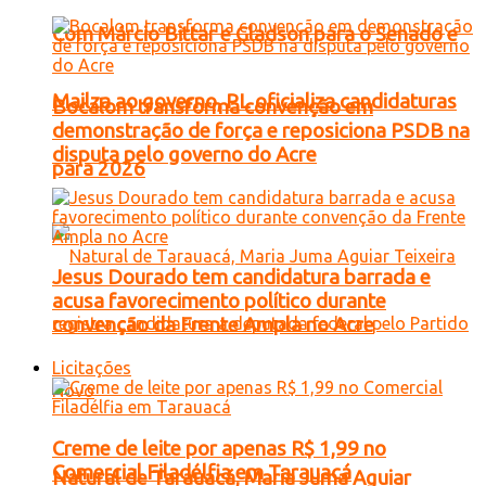
Com Márcio Bittar e Gladson para o Senado e
Mailza ao governo, PL oficializa candidaturas
Bocalom transforma convenção em
demonstração de força e reposiciona PSDB na
disputa pelo governo do Acre
para 2026
Jesus Dourado tem candidatura barrada e
acusa favorecimento político durante
convenção da Frente Ampla no Acre
Licitações
Creme de leite por apenas R$ 1,99 no
Comercial Filadélfia em Tarauacá
Natural de Tarauacá, Maria Juma Aguiar