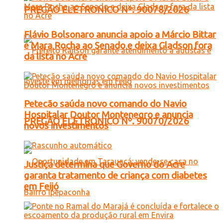
PREGÃO ELETRONICO Nº. 90078/2026
Flávio Bolsonaro anuncia apoio a Márcio Bittar
e Mara Rocha ao Senado e deixa Gladson fora
da lista no Acre
Petecão saúda novo comando do Navio
Hospitalar Doutor Montenegro e anuncia
PREGÃO ELETRONICO Nº. 90070/2026
novos investimentos
Justiça determina que Governo do Acre
garanta tratamento de criança com diabetes
em Feijó