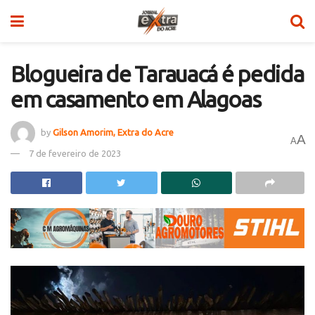
Blogueira de Tarauacá é pedida
em casamento em Alagoas
by
Gilson Amorim, Extra do Acre
A
A
7 de fevereiro de 2023