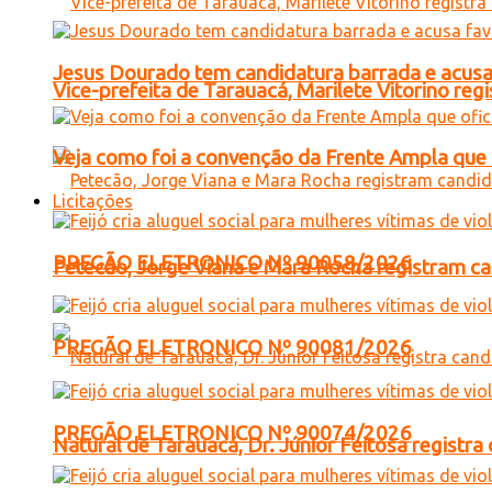
Jesus Dourado tem candidatura barrada e acusa
Vice-prefeita de Tarauacá, Marilete Vitorino re
Veja como foi a convenção da Frente Ampla que 
Licitações
PREGÃO ELETRONICO Nº 90058/2026
Petecão, Jorge Viana e Mara Rocha registram c
PREGÃO ELETRONICO Nº 90081/2026
PREGÃO ELETRONICO Nº 90074/2026
Natural de Tarauacá, Dr. Júnior Feitosa registr