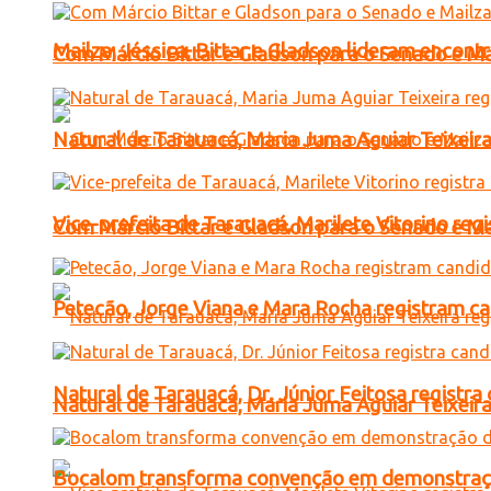
Mailza, Jéssica, Bittar e Gladson lideram encon
Com Márcio Bittar e Gladson para o Senado e Mai
Natural de Tarauacá, Maria Juma Aguiar Teixeira
Vice-prefeita de Tarauacá, Marilete Vitorino re
Com Márcio Bittar e Gladson para o Senado e Mai
Petecão, Jorge Viana e Mara Rocha registram c
Natural de Tarauacá, Dr. Júnior Feitosa registr
Natural de Tarauacá, Maria Juma Aguiar Teixeira
Bocalom transforma convenção em demonstração