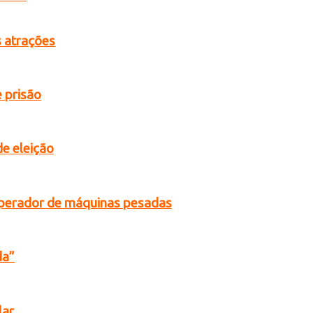
s atrações
 prisão
de eleição
operador de máquinas pesadas
da”
lar