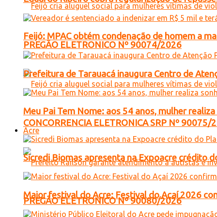
Feijó: MPAC obtém condenação de homem a mais 
PREGÃO ELETRONICO Nº 90074/2026
Prefeitura de Tarauacá inaugura Centro de Atenç
Meu Pai Tem Nome: aos 54 anos, mulher realiza 
CONCORRENCIA ELETRONICA SRP Nº 90075/
Acre
Sicredi Biomas apresenta na Expoacre crédito d
Maior festival do Acre: Festival do Açaí 2026 c
PREGÃO ELETRONICO Nº 90080/2026