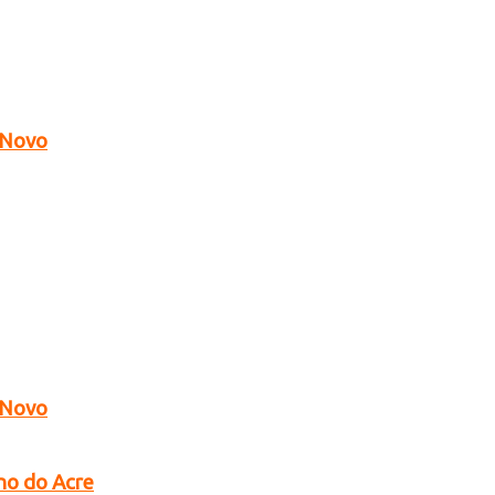
o Novo
o Novo
no do Acre