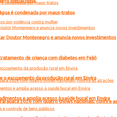
airro Ipepaconha
d’água é condenada por maus-tratos
ar Doutor Montenegro e anuncia novos investimentos
tratamento de criança com diabetes em Feijó
ce o escoamento da produção rural em Envira
ndimentos e amplia acesso à saúde bucal em Envira
 Tarauacá 2026 com quatro shows nacionais; confira a