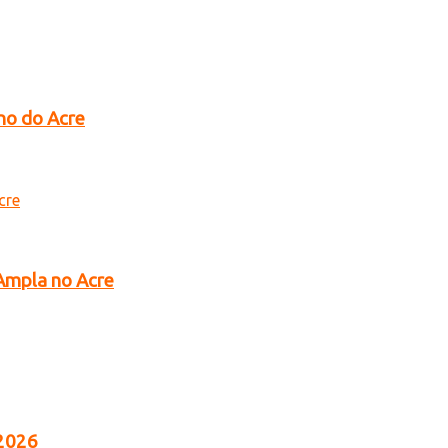
no do Acre
 Ampla no Acre
 2026