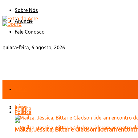
Sobre Nós
Anuncie
Fale Conosco
quinta-feira, 6 agosto, 2026
Início
Início
Política
Política
Mailza, Jéssica, Bittar e Gladson lideram encon