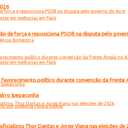
2026
 de força e reposiciona PSDB na disputa pelo gover
 favorecimento político durante convenção da Frente
airro Ipepaconha
oficializou Thor Dantas e Jorge Viana nas eleições de