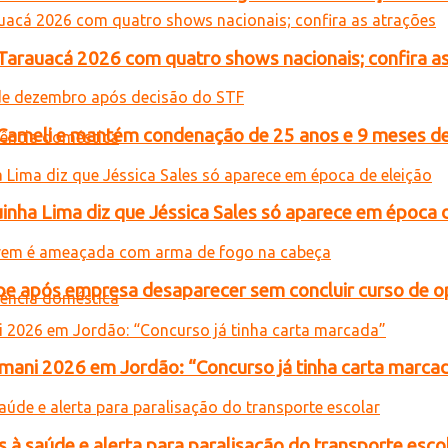
 Tarauacá 2026 com quatro shows nacionais; confira a
n Cameli e mantém condenação de 25 anos e 9 meses de
inha Lima diz que Jéssica Sales só aparece em época 
e após empresa desaparecer sem concluir curso de 
ani 2026 em Jordão: “Concurso já tinha carta marca
 à saúde e alerta para paralisação do transporte esco