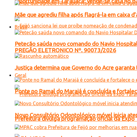
Oportunidade em Tarauacá: vende-se casa no B
Mãe que agrediu filha após flagrá-la em caixa 
Brasil
Petecão saúda novo comando do Navio Hospital
PREGÃO ELETRONICO Nº. 90073/2026
Justiça determina que Governo do Acre garanta 
Geral
Ponte no Ramal do Marajá é concluída e fortale
Novo Consultório Odontológico móvel inicia ate
Prefeitura divulga programação oficial da Expo