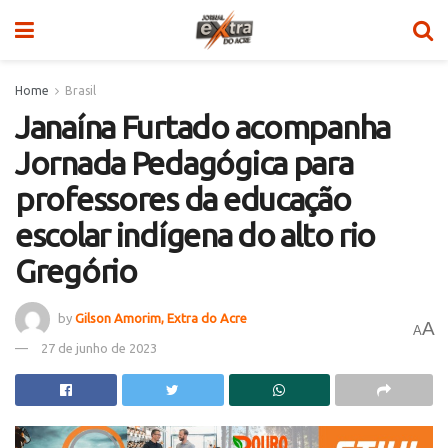
Home
Brasil
Janaína Furtado acompanha
Jornada Pedagógica para
professores da educação
escolar indígena do alto rio
Gregório
by
Gilson Amorim, Extra do Acre
A
A
27 de junho de 2023