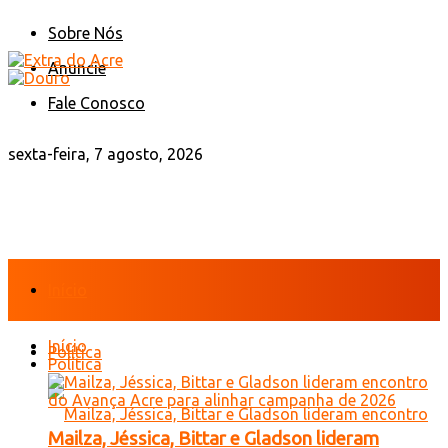
Sobre Nós
Anuncie
Fale Conosco
sexta-feira, 7 agosto, 2026
Início
Início
Política
Política
Mailza, Jéssica, Bittar e Gladson lideram