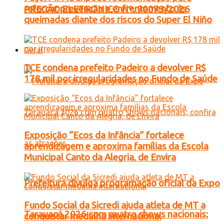
reforçar prevenção e enfrentamento às
PREGÃO ELETRONICO Nº. 90073/2026
queimadas diante dos riscos do Super El Niño
Geral
TCE condena prefeito Padeiro a devolver R$
178 mil por irregularidades no Fundo de Saúde
Exposição “Ecos da Infância” fortalece
aprendizagem e aproxima famílias da Escola
Municipal Canto da Alegria, de Envira
Prefeitura divulga programação oficial da Expo
Fundo Social da Sicredi ajuda atleta de MT a
Tarauacá 2026 com quatro shows nacionais;
conquistar medalha internacional