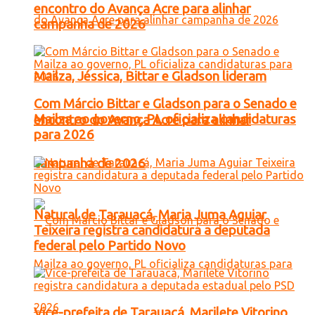
encontro do Avança Acre para alinhar
campanha de 2026
Mailza, Jéssica, Bittar e Gladson lideram
Com Márcio Bittar e Gladson para o Senado e
Mailza ao governo, PL oficializa candidaturas
encontro do Avança Acre para alinhar
para 2026
campanha de 2026
Natural de Tarauacá, Maria Juma Aguiar
Teixeira registra candidatura a deputada
federal pelo Partido Novo
Vice-prefeita de Tarauacá, Marilete Vitorino