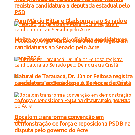
registra candidatura a deputada estadual pelo
PSD
Com Márcio Bittar e Gladson para o Senado e
Mailza ao governo, PL oficializa candidaturas
Petecão, Jorge Viana e Mara Rocha registram
candidaturas ao Senado pelo Acre
para 2026
Natural de Tarauacá, Dr. Júnior Feitosa registra
candidatura ao Senado pelo Democracia Cristã
Bocalom transforma convenção em
demonstração de força e reposiciona PSDB na
disputa pelo governo do Acre