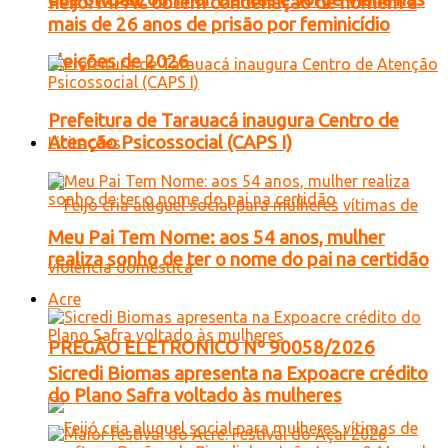
Feijó: MPAC obtém condenação de homem a
mais de 26 anos de prisão por feminicídio
eleições de 2026
Prefeitura de Tarauacá inaugura Centro de
Atenção Psicossocial (CAPS I)
Licitações
Meu Pai Tem Nome: aos 54 anos, mulher
realiza sonho de ter o nome do pai na certidão
Acre
PREGÃO ELETRONICO Nº 90058/2026
Sicredi Biomas apresenta na Expoacre crédito
do Plano Safra voltado às mulheres