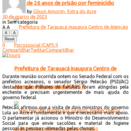
mais de 26 anos de prisão por feminicídio
by
Gilson Amorim, Extra do Acre
30 de março de 2023
in
Sem categoria
A
A
A
A
Reset
0
Compartilhar
Twittar
Compartilhar
Prefeitura de Tarauacá inaugura Centro de
Durante reunião ocorrida ontem no Senado Federal com os
prefeitos acreanos, o senador Sérgio Petecão (PSD/AC)
Atenção Psicossocial (CAPS I)
destacou que milhares de famílias foram atingidas pela
enchente e precisam urgentemente de mais ajuda do
governo federal.
Petecão afirmou que a visita de dois ministros do governo
Lula ao Acre é fundamental e que é necessário mais apoio.
O parlamentar já acionou o Ministro do Desenvolvimento
Social para que envie sacolões e material de higiene
pessoal às pessoas vitimadas pelas chuvas.