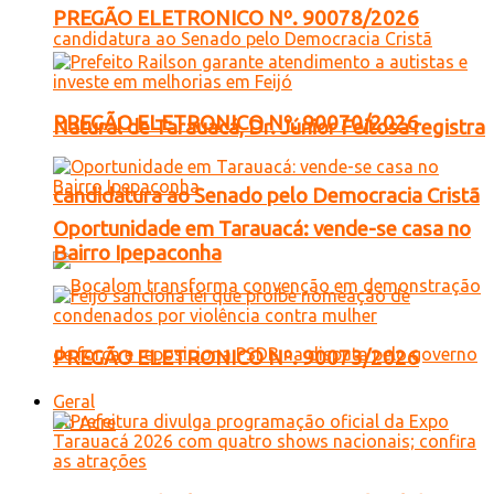
PREGÃO ELETRONICO Nº. 90078/2026
PREGÃO ELETRONICO Nº. 90070/2026
Natural de Tarauacá, Dr. Júnior Feitosa registra
candidatura ao Senado pelo Democracia Cristã
Oportunidade em Tarauacá: vende-se casa no
Bairro Ipepaconha
PREGÃO ELETRONICO Nº. 90073/2026
Geral