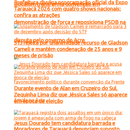
Prefeitura divulga programação oficial da Expo
Bocalom transforma convenção em
Tarauacá 2026 com quatro shows nacionais;
confira as atrações
demonstração de força e reposiciona PSDB na
disputa pelo governo do Acre
STJ rejeita por unanimidade recurso de Gladson
Cameli e mantém condenação de 25 anos e 9
meses de prisão
Durante evento de Alan em Cruzeiro do Sul,
Zequinha Lima diz que Jéssica Sales só aparece
em época de eleição
Jesus Dourado tem candidatura barrada e
Moradores de Tarauacá denunciam suposto