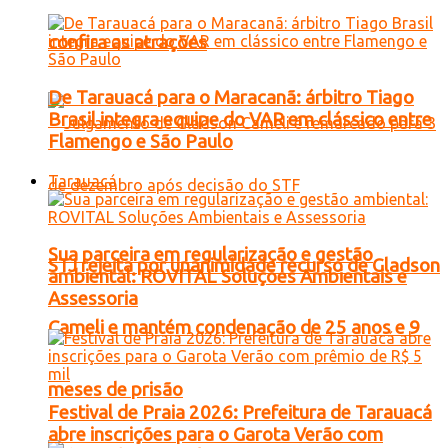
confira as atrações
De Tarauacá para o Maracanã: árbitro Tiago
Brasil integra equipe do VAR em clássico entre
Flamengo e São Paulo
Tarauacá
Sua parceira em regularização e gestão
STJ rejeita por unanimidade recurso de Gladson
ambiental: ROVITAL Soluções Ambientais e
Assessoria
Cameli e mantém condenação de 25 anos e 9
meses de prisão
Festival de Praia 2026: Prefeitura de Tarauacá
abre inscrições para o Garota Verão com