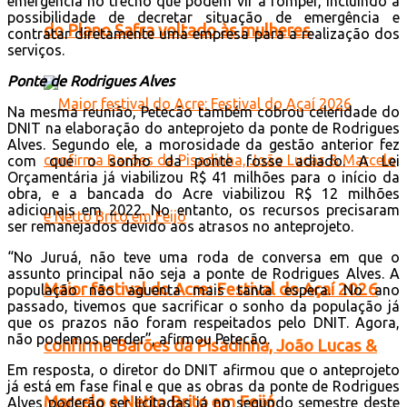
emergência no trecho que podem vir a romper, incluindo a
possibilidade de decretar situação de emergência e
do Plano Safra voltado às mulheres
contratar diretamente uma empresa para a realização dos
serviços.
Ponte de Rodrigues Alves
Na mesma reunião, Petecão também cobrou celeridade do
DNIT na elaboração do anteprojeto da ponte de Rodrigues
Alves. Segundo ele, a morosidade da gestão anterior fez
com que o sonho da ponte fosse adiado. A Lei
Orçamentária já viabilizou R$ 41 milhões para o início da
obra, e a bancada do Acre viabilizou R$ 12 milhões
adicionais em 2022. No entanto, os recursos precisaram
ser remanejados devido aos atrasos no anteprojeto.
“No Juruá, não teve uma roda de conversa em que o
assunto principal não seja a ponte de Rodrigues Alves. A
Maior festival do Acre: Festival do Açaí 2026
população não aguenta mais tanta espera. No ano
passado, tivemos que sacrificar o sonho da população já
que os prazos não foram respeitados pelo DNIT. Agora,
não podemos perder”, afirmou Petecão.
confirma Barões da Pisadinha, João Lucas &
Em resposta, o diretor do DNIT afirmou que o anteprojeto
já está em fase final e que as obras da ponte de Rodrigues
Marcelo e Netto Brito em Feijó
Alves poderão ser licitadas já no segundo semestre deste