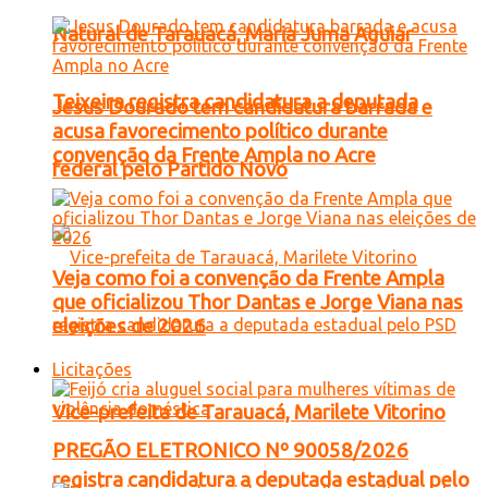
Natural de Tarauacá, Maria Juma Aguiar
Teixeira registra candidatura a deputada
Jesus Dourado tem candidatura barrada e
acusa favorecimento político durante
convenção da Frente Ampla no Acre
federal pelo Partido Novo
Veja como foi a convenção da Frente Ampla
que oficializou Thor Dantas e Jorge Viana nas
eleições de 2026
Licitações
Vice-prefeita de Tarauacá, Marilete Vitorino
PREGÃO ELETRONICO Nº 90058/2026
registra candidatura a deputada estadual pelo