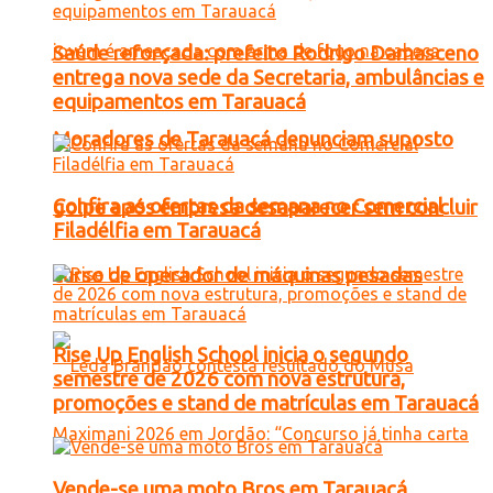
Saúde reforçada: prefeito Rodrigo Damasceno
entrega nova sede da Secretaria, ambulâncias e
equipamentos em Tarauacá
Moradores de Tarauacá denunciam suposto
Confira as ofertas da semana no Comercial
golpe após empresa desaparecer sem concluir
Filadélfia em Tarauacá
curso de operador de máquinas pesadas
Rise Up English School inicia o segundo
semestre de 2026 com nova estrutura,
promoções e stand de matrículas em Tarauacá
Vende-se uma moto Bros em Tarauacá