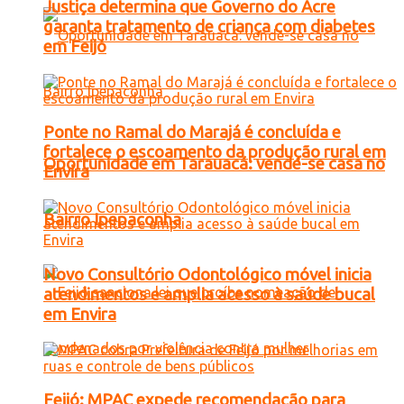
Justiça determina que Governo do Acre
garanta tratamento de criança com diabetes
em Feijó
Ponte no Ramal do Marajá é concluída e
fortalece o escoamento da produção rural em
Oportunidade em Tarauacá: vende-se casa no
Envira
Bairro Ipepaconha
Novo Consultório Odontológico móvel inicia
atendimentos e amplia acesso à saúde bucal
em Envira
Feijó: MPAC expede recomendação para