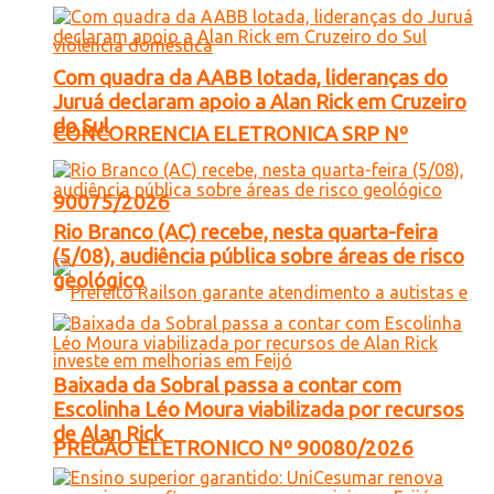
Com quadra da AABB lotada, lideranças do
Juruá declaram apoio a Alan Rick em Cruzeiro
do Sul
CONCORRENCIA ELETRONICA SRP Nº
90075/2026
Rio Branco (AC) recebe, nesta quarta-feira
(5/08), audiência pública sobre áreas de risco
geológico
Baixada da Sobral passa a contar com
Escolinha Léo Moura viabilizada por recursos
de Alan Rick
PREGÃO ELETRONICO Nº 90080/2026