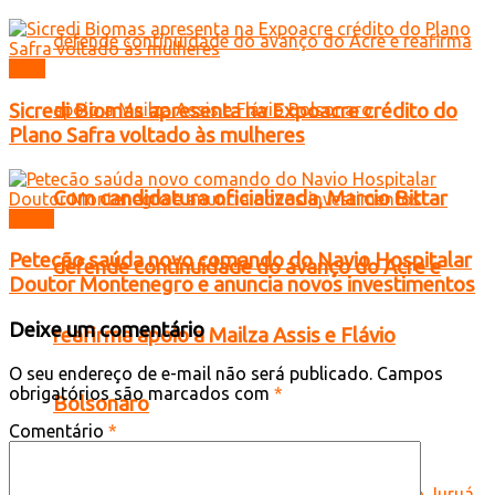
Acre
Sicredi Biomas apresenta na Expoacre crédito do
Plano Safra voltado às mulheres
Com candidatura oficializada, Marcio Bittar
Brasil
Petecão saúda novo comando do Navio Hospitalar
defende continuidade do avanço do Acre e
Doutor Montenegro e anuncia novos investimentos
Deixe um comentário
reafirma apoio a Mailza Assis e Flávio
O seu endereço de e-mail não será publicado.
Campos
obrigatórios são marcados com
*
Bolsonaro
Comentário
*