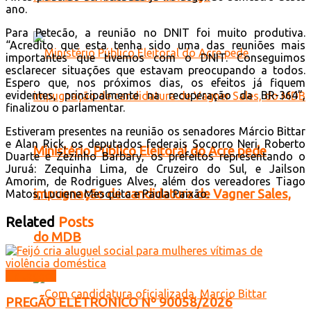
ano.
Para Petecão, a reunião no DNIT foi muito produtiva.
“Acredito que esta tenha sido uma das reuniões mais
importantes que tivemos com o DNIT. Conseguimos
esclarecer situações que estavam preocupando a todos.
Espero que, nos próximos dias, os efeitos já fiquem
evidentes, principalmente na recuperação da BR-364”,
finalizou o parlamentar.
Estiveram presentes na reunião os senadores Márcio Bittar
e Alan Rick, os deputados federais Socorro Neri, Roberto
Ministério Público Eleitoral do Acre pede
Duarte e Zezinho Barbary, os prefeitos representando o
Juruá: Zequinha Lima, de Cruzeiro do Sul, e Jailson
Amorim, de Rodrigues Alves, além dos vereadores Tiago
impugnação de candidatura de Vagner Sales,
Matos, Luciene Mesquita e Paula Paixão.
Related
Posts
do MDB
Licitações
PREGÃO ELETRONICO Nº 90058/2026