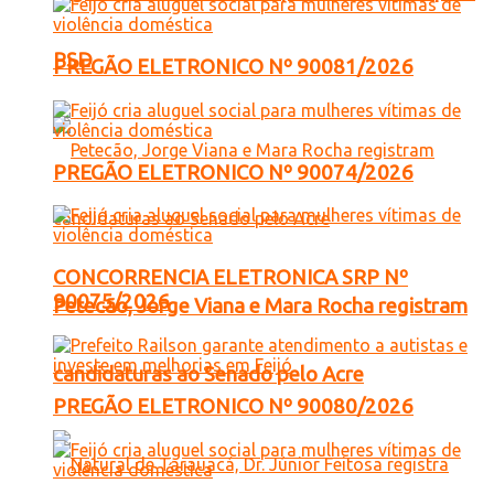
PSD
PREGÃO ELETRONICO Nº 90081/2026
PREGÃO ELETRONICO Nº 90074/2026
CONCORRENCIA ELETRONICA SRP Nº
90075/2026
Petecão, Jorge Viana e Mara Rocha registram
candidaturas ao Senado pelo Acre
PREGÃO ELETRONICO Nº 90080/2026