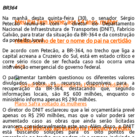
BR364
Na manhã desta quinta-feira (30), o senador Sérgio
Meu Pai Tem Nome: aos 54 anos, mulher
Petecão reuniu-se com o diretor do Departamento
Nacional de Infraestrutura de Transportes (DNIT), Fabrício
Galvão, para tratar da situação da BR-364 e da construção
da ponte do Juruá.
realiza sonho de ter o nome do pai na certidão
De acordo com Petecão, a BR-364, no trecho que liga a
capital acreana a Cruzeiro do Sul, está em estado crítico e
corre sério risco de ser fechada caso não ocorra uma
Acre
intervenção emergencial do governo federal.
O parlamentar também questionou os diferentes valores
divulgados sobre os recursos disponíveis para a
recuperação da BR-364, destacando que, segundo
informações locais, são R$ 600 milhões, enquanto o
ministério informa apenas R$ 290 milhões.
O diretor do DNIT esclareceu que a lei orçamentária prevê
apenas os R$ 290 milhões, mas que o valor poderá ser
aumentado caso as obras que ainda serão licitadas
avancem consideravelmente este ano. Além disso, o DNIT
Sicredi Biomas apresenta na Expoacre crédito
está buscando soluções para os oito pontos de