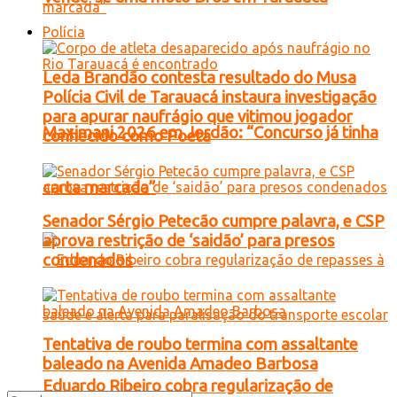
Polícia
Leda Brandão contesta resultado do Musa
Polícia Civil de Tarauacá instaura investigação
para apurar naufrágio que vitimou jogador
Maximani 2026 em Jordão: “Concurso já tinha
conhecido como Poeta
carta marcada”
Senador Sérgio Petecão cumpre palavra, e CSP
aprova restrição de ‘saidão’ para presos
condenados
Tentativa de roubo termina com assaltante
baleado na Avenida Amadeo Barbosa
Eduardo Ribeiro cobra regularização de