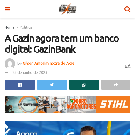
Home
Política
A Gazin agora tem um banco
digital: GazinBank
by
Gilson Amorim, Extra do Acre
A
A
23 de junho de 2023