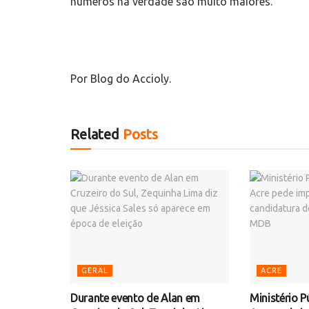
números na verdade são muito maiores.
Por Blog do Accioly.
Related
Posts
GERAL
ACRE
Durante evento de Alan em
Ministério P