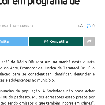
otor em programa de
A
0
e 2023
in
Sem categoria
A
Twittar
Compartilhar
uacá” da Rádio Difusora AM, na manhã desta quarta
ico do Acre, Promotor de Justiça de Tarauacá Dr. Júlio
ção para se conscientizar, identificar, denunciar e
as e adolescentes no município.
 denuncias da população. A Sociedade não pode achar
i ou do padrasto. Muitos agressores estão presos por
estão sendo omissos o que também incorre em crimes”,