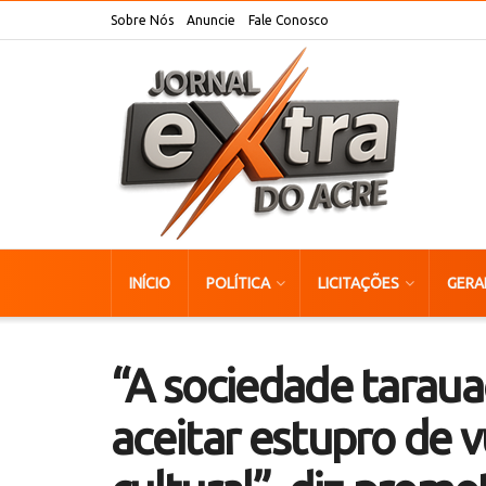
Sobre Nós
Anuncie
Fale Conosco
INÍCIO
POLÍTICA
LICITAÇÕES
GERA
“A sociedade tarau
aceitar estupro de 