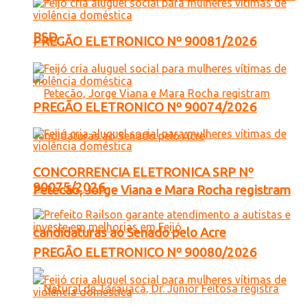
PSD
PREGÃO ELETRONICO Nº 90081/2026
PREGÃO ELETRONICO Nº 90074/2026
CONCORRENCIA ELETRONICA SRP Nº
90075/2026
Petecão, Jorge Viana e Mara Rocha registram
candidaturas ao Senado pelo Acre
PREGÃO ELETRONICO Nº 90080/2026