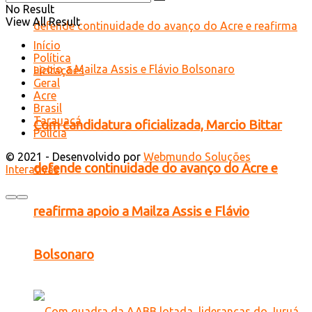
No Result
View All Result
Início
Política
Licitações
Geral
Acre
Brasil
Tarauacá
Com candidatura oficializada, Marcio Bittar
Polícia
© 2021 - Desenvolvido por
Webmundo Soluções
defende continuidade do avanço do Acre e
Interativas
reafirma apoio a Mailza Assis e Flávio
Bolsonaro