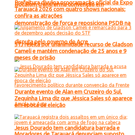
Prefeitura divulga programação oficial da Expo
Bocalom transforma convenção em
Tarauacá 2026 com quatro shows nacionais;
confira as atrações
demonstração de força e reposiciona PSDB na
disputa pelo governo do Acre
STJ rejeita por unanimidade recurso de Gladson
Cameli e mantém condenação de 25 anos e 9
meses de prisão
Durante evento de Alan em Cruzeiro do Sul,
Zequinha Lima diz que Jéssica Sales só aparece
em época de eleição
Jesus Dourado tem candidatura barrada e
Moradores de Tarauacá denunciam suposto