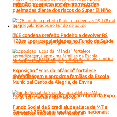
reforçar prevenção e enfrentamento às
PREGÃO ELETRONICO Nº. 90073/2026
queimadas diante dos riscos do Super El Niño
Geral
TCE condena prefeito Padeiro a devolver R$
178 mil por irregularidades no Fundo de Saúde
Exposição “Ecos da Infância” fortalece
aprendizagem e aproxima famílias da Escola
Municipal Canto da Alegria, de Envira
Prefeitura divulga programação oficial da Expo
Fundo Social da Sicredi ajuda atleta de MT a
Tarauacá 2026 com quatro shows nacionais;
conquistar medalha internacional