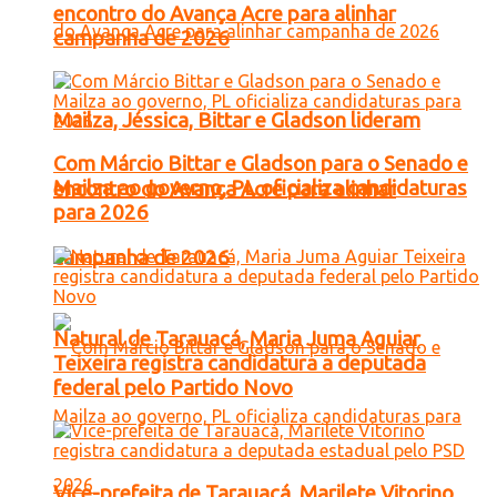
encontro do Avança Acre para alinhar
campanha de 2026
Mailza, Jéssica, Bittar e Gladson lideram
Com Márcio Bittar e Gladson para o Senado e
Mailza ao governo, PL oficializa candidaturas
encontro do Avança Acre para alinhar
para 2026
campanha de 2026
Natural de Tarauacá, Maria Juma Aguiar
Teixeira registra candidatura a deputada
federal pelo Partido Novo
Vice-prefeita de Tarauacá, Marilete Vitorino