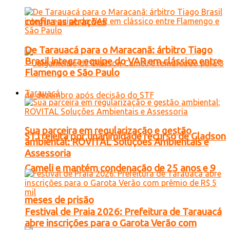
confira as atrações
De Tarauacá para o Maracanã: árbitro Tiago
Brasil integra equipe do VAR em clássico entre
Flamengo e São Paulo
Tarauacá
Sua parceira em regularização e gestão
STJ rejeita por unanimidade recurso de Gladson
ambiental: ROVITAL Soluções Ambientais e
Assessoria
Cameli e mantém condenação de 25 anos e 9
meses de prisão
Festival de Praia 2026: Prefeitura de Tarauacá
abre inscrições para o Garota Verão com