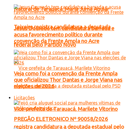
Natural de Tarauacá, Maria Juma Aguiar
Teixeira registra candidatura a deputada
Jesus Dourado tem candidatura barrada e
acusa favorecimento político durante
convenção da Frente Ampla no Acre
federal pelo Partido Novo
Veja como foi a convenção da Frente Ampla
que oficializou Thor Dantas e Jorge Viana nas
eleições de 2026
Licitações
Vice-prefeita de Tarauacá, Marilete Vitorino
PREGÃO ELETRONICO Nº 90058/2026
registra candidatura a deputada estadual pelo