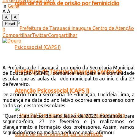
23 de fevereiro de 2023
mais de 26 anos de prisão por feminicídio
in
Geral
A
A
A
A
Reset
0
Compartilhar
Twittar
Compartilhar
A Prefeitura de Tarauacá, por meio da Secretaria Municipal
Prefeitura de Tarauacá inaugura Centro de
de Educação (SEME), comunica aos pais e a comunidade
escolar que as aulas da rede municipal terão início dia 27
de fevereiro.
Atenção Psicossocial (CAPS I)
De acordo com a secretária de Educação, Lucicléia Lima, a
mudança na data do ano letivo ocorreu em consenso com
todos os gestores escolares.
“Quanto ao inicio do ano letivo de 2023, mudamos para
segunda-feira, 27 de fevereiro e já realizamos os
planejamento e formação dos professores. Assim, vamos
seguindo firme na melhoria educacional”, afirmou.