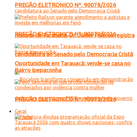
PREGÃO ELETRONICO Nº. 90078/2026
PREGÃO ELETRONICO Nº. 90070/2026
Natural de Tarauacá, Dr. Júnior Feitosa registra
candidatura ao Senado pelo Democracia Cristã
Oportunidade em Tarauacá: vende-se casa no
Bairro Ipepaconha
PREGÃO ELETRONICO Nº. 90073/2026
Geral