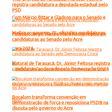
registra candidatura a deputada estadual pelo
PSD
Com Márcio Bittar e Gladson para o Senado e
Mailza ao governo, PL oficializa candidaturas
Petecão, Jorge Viana e Mara Rocha registram
candidaturas ao Senado pelo Acre
para 2026
Natural de Tarauacá, Dr. Júnior Feitosa registra
candidatura ao Senado pelo Democracia Cristã
Bocalom transforma convenção em
demonstração de força e reposiciona PSDB na
disputa pelo governo do Acre