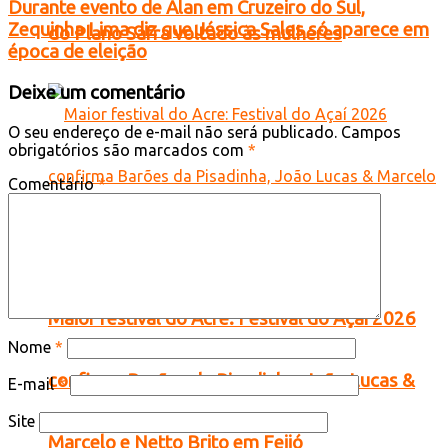
Durante evento de Alan em Cruzeiro do Sul,
Zequinha Lima diz que Jéssica Sales só aparece em
do Plano Safra voltado às mulheres
época de eleição
Deixe um comentário
O seu endereço de e-mail não será publicado.
Campos
obrigatórios são marcados com
*
Comentário
*
Maior festival do Acre: Festival do Açaí 2026
Nome
*
confirma Barões da Pisadinha, João Lucas &
E-mail
*
Site
Marcelo e Netto Brito em Feijó