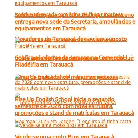
Saúde reforçada: prefeito Rodrigo Damasceno
entrega nova sede da Secretaria, ambulâncias e
equipamentos em Tarauacá
Moradores de Tarauacá denunciam suposto
Confira as ofertas da semana no Comercial
golpe após empresa desaparecer sem concluir
Filadélfia em Tarauacá
curso de operador de máquinas pesadas
Rise Up English School inicia o segundo
semestre de 2026 com nova estrutura,
promoções e stand de matrículas em Tarauacá
Vende-se uma moto Bros em Tarauacá