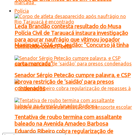
Polícia
Leda Brandão contesta resultado do Musa
Polícia Civil de Tarauacá instaura investigação
para apurar naufrágio que vitimou jogador
Maximani 2026 em Jordão: “Concurso já tinha
conhecido como Poeta
carta marcada”
Senador Sérgio Petecão cumpre palavra, e CSP
aprova restrição de ‘saidão’ para presos
condenados
Tentativa de roubo termina com assaltante
baleado na Avenida Amadeo Barbosa
Eduardo Ribeiro cobra regularização de