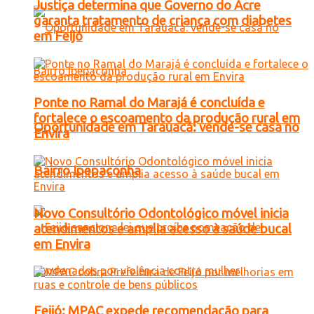
Justiça determina que Governo do Acre
garanta tratamento de criança com diabetes
em Feijó
Ponte no Ramal do Marajá é concluída e
fortalece o escoamento da produção rural em
Oportunidade em Tarauacá: vende-se casa no
Envira
Bairro Ipepaconha
Novo Consultório Odontológico móvel inicia
atendimentos e amplia acesso à saúde bucal
em Envira
Feijó: MPAC expede recomendação para