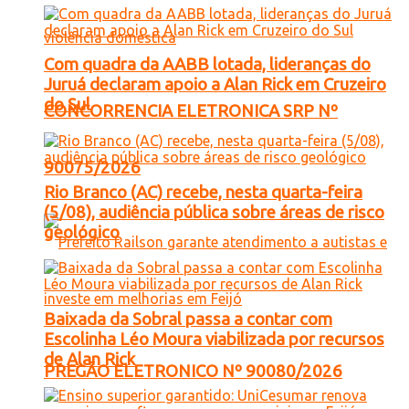
Com quadra da AABB lotada, lideranças do
Juruá declaram apoio a Alan Rick em Cruzeiro
do Sul
CONCORRENCIA ELETRONICA SRP Nº
90075/2026
Rio Branco (AC) recebe, nesta quarta-feira
(5/08), audiência pública sobre áreas de risco
geológico
Baixada da Sobral passa a contar com
Escolinha Léo Moura viabilizada por recursos
de Alan Rick
PREGÃO ELETRONICO Nº 90080/2026