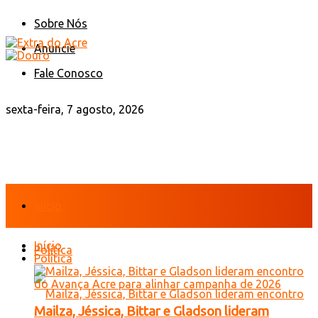
Sobre Nós
Anuncie
Fale Conosco
sexta-feira, 7 agosto, 2026
Início
Início
Política
Política
Mailza, Jéssica, Bittar e Gladson lideram