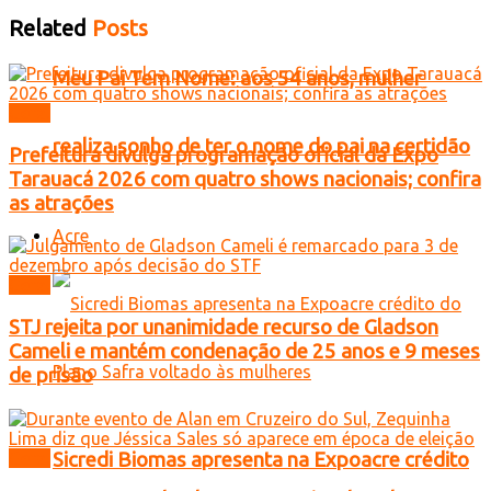
Related
Posts
Meu Pai Tem Nome: aos 54 anos, mulher
Geral
realiza sonho de ter o nome do pai na certidão
Prefeitura divulga programação oficial da Expo
Tarauacá 2026 com quatro shows nacionais; confira
as atrações
Acre
Geral
STJ rejeita por unanimidade recurso de Gladson
Cameli e mantém condenação de 25 anos e 9 meses
de prisão
Sicredi Biomas apresenta na Expoacre crédito
Geral