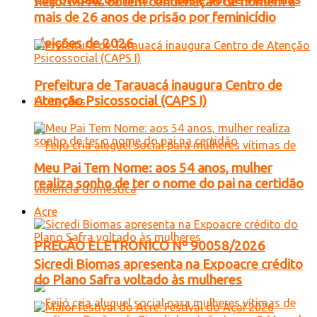
Feijó: MPAC obtém condenação de homem a
mais de 26 anos de prisão por feminicídio
eleições de 2026
Prefeitura de Tarauacá inaugura Centro de
Atenção Psicossocial (CAPS I)
Licitações
Meu Pai Tem Nome: aos 54 anos, mulher
realiza sonho de ter o nome do pai na certidão
Acre
PREGÃO ELETRONICO Nº 90058/2026
Sicredi Biomas apresenta na Expoacre crédito
do Plano Safra voltado às mulheres