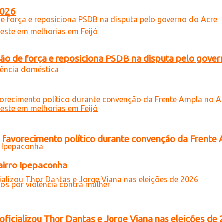
2026
 de força e reposiciona PSDB na disputa pelo gover
 favorecimento político durante convenção da Frente
airro Ipepaconha
oficializou Thor Dantas e Jorge Viana nas eleições de