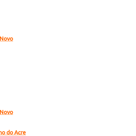
o Novo
o Novo
no do Acre