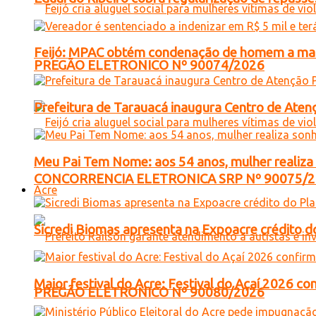
Feijó: MPAC obtém condenação de homem a mais 
PREGÃO ELETRONICO Nº 90074/2026
Prefeitura de Tarauacá inaugura Centro de Atenç
Meu Pai Tem Nome: aos 54 anos, mulher realiza 
CONCORRENCIA ELETRONICA SRP Nº 90075/
Acre
Sicredi Biomas apresenta na Expoacre crédito d
Maior festival do Acre: Festival do Açaí 2026 c
PREGÃO ELETRONICO Nº 90080/2026