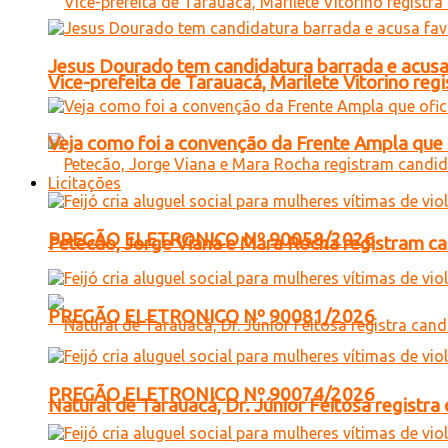
Jesus Dourado tem candidatura barrada e acusa
Vice-prefeita de Tarauacá, Marilete Vitorino re
Veja como foi a convenção da Frente Ampla que 
Licitações
PREGÃO ELETRONICO Nº 90058/2026
Petecão, Jorge Viana e Mara Rocha registram c
PREGÃO ELETRONICO Nº 90081/2026
PREGÃO ELETRONICO Nº 90074/2026
Natural de Tarauacá, Dr. Júnior Feitosa registr