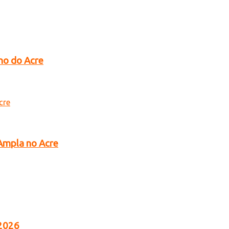
no do Acre
 Ampla no Acre
 2026