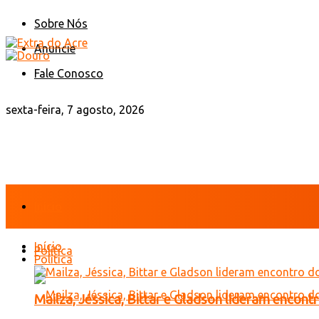
Sobre Nós
Anuncie
Fale Conosco
sexta-feira, 7 agosto, 2026
Início
Início
Política
Política
Mailza, Jéssica, Bittar e Gladson lideram encon