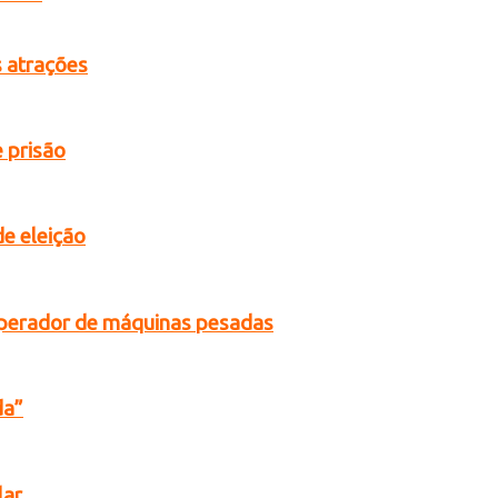
s atrações
 prisão
de eleição
operador de máquinas pesadas
da”
lar