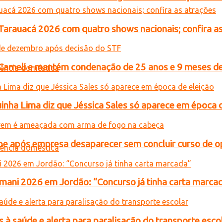
 Tarauacá 2026 com quatro shows nacionais; confira a
n Cameli e mantém condenação de 25 anos e 9 meses de
inha Lima diz que Jéssica Sales só aparece em época 
e após empresa desaparecer sem concluir curso de 
ani 2026 em Jordão: “Concurso já tinha carta marca
 à saúde e alerta para paralisação do transporte esco