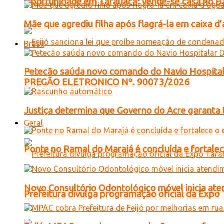
Oportunidade em Tarauacá: vende-se casa no B
Mãe que agrediu filha após flagrá-la em caixa 
Brasil
Petecão saúda novo comando do Navio Hospital
PREGÃO ELETRONICO Nº. 90073/2026
Justiça determina que Governo do Acre garanta 
Geral
Ponte no Ramal do Marajá é concluída e fortale
Novo Consultório Odontológico móvel inicia ate
Prefeitura divulga programação oficial da Expo