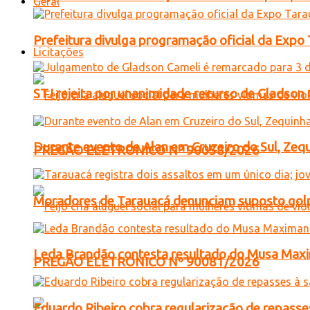
Geral
Prefeitura divulga programação oficial da Expo
Licitações
STJ rejeita por unanimidade recurso de Gladso
Durante evento de Alan em Cruzeiro do Sul, Zequ
PREGÃO ELETRONICO Nº 90058/2026
Moradores de Tarauacá denunciam suposto golp
Leda Brandão contesta resultado do Musa Maxim
PREGÃO ELETRONICO Nº 90081/2026
Eduardo Ribeiro cobra regularização de repasses