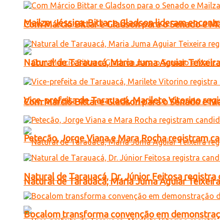
Mailza, Jéssica, Bittar e Gladson lideram encon
Com Márcio Bittar e Gladson para o Senado e Mai
Natural de Tarauacá, Maria Juma Aguiar Teixeira
Vice-prefeita de Tarauacá, Marilete Vitorino re
Com Márcio Bittar e Gladson para o Senado e Mai
Petecão, Jorge Viana e Mara Rocha registram c
Natural de Tarauacá, Dr. Júnior Feitosa registr
Natural de Tarauacá, Maria Juma Aguiar Teixeira
Bocalom transforma convenção em demonstração