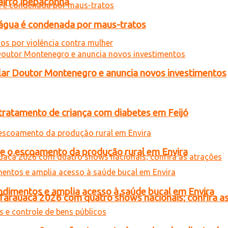
airro Ipepaconha
d’água é condenada por maus-tratos
ar Doutor Montenegro e anuncia novos investimentos
tratamento de criança com diabetes em Feijó
ce o escoamento da produção rural em Envira
ndimentos e amplia acesso à saúde bucal em Envira
 Tarauacá 2026 com quatro shows nacionais; confira a