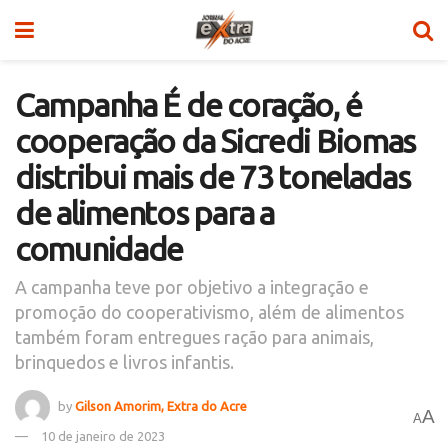
Campanha É de coração, é
cooperação da Sicredi Biomas
distribui mais de 73 toneladas
de alimentos para a
comunidade
A campanha teve por objetivo a integração e
promoção do cooperativismo, além de alimentos
também foram entregues ração para animais,
brinquedos e livros infantis.
by
Gilson Amorim, Extra do Acre
A
A
10 de janeiro de 2023