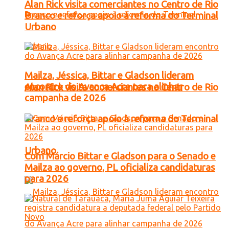
Alan Rick visita comerciantes no Centro de Rio
Branco e reforça apoio à reforma do Terminal
Urbano
Mailza, Jéssica, Bittar e Gladson lideram
encontro do Avança Acre para alinhar
Alan Rick visita comerciantes no Centro de Rio
campanha de 2026
Branco e reforça apoio à reforma do Terminal
Urbano
Com Márcio Bittar e Gladson para o Senado e
Mailza ao governo, PL oficializa candidaturas
para 2026