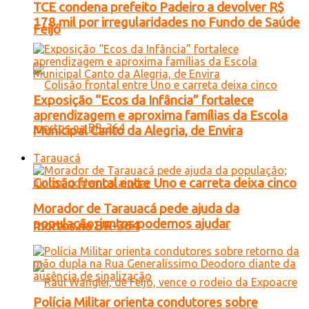
TCE condena prefeito Padeiro a devolver R$
178 mil por irregularidades no Fundo de Saúde
Feijó
Exposição “Ecos da Infância” fortalece
aprendizagem e aproxima famílias da Escola
Municipal Canto da Alegria, de Envira
Tarauacá
Colisão frontal entre Uno e carreta deixa cinco
Morador de Tarauacá pede ajuda da
população; juntos podemos ajudar
mortos na BR-364
Polícia Militar orienta condutores sobre