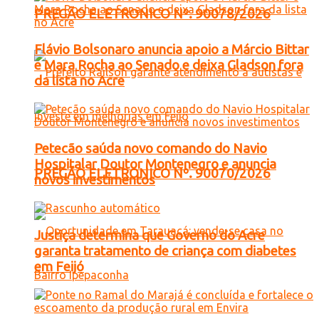
PREGÃO ELETRONICO Nº. 90078/2026
Flávio Bolsonaro anuncia apoio a Márcio Bittar
e Mara Rocha ao Senado e deixa Gladson fora
da lista no Acre
Petecão saúda novo comando do Navio
Hospitalar Doutor Montenegro e anuncia
PREGÃO ELETRONICO Nº. 90070/2026
novos investimentos
Justiça determina que Governo do Acre
garanta tratamento de criança com diabetes
em Feijó