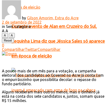
by
Gilson Amorim, Extra do Acre
2 de setembro de 2022
Durante evento de Alan em Cruzeiro do Sul,
in
Sem categoria
A
A
A
A
Zequinha Lima diz que Jéssica Sales só aparece
Reset
0
Compartilhar
Twittar
Compartilhar
em época de eleição
A pouco mais de um mês para a votação, a campanha
eleitoral dos candidatos ao Governo no Acre já conta com
o empurrãozinho que possibilita decolar: o repasse do
fundo partidário.
Alguns receberam mais outros menos, mas o dinheiro já
está na conta dos sete candidatos e, juntos, somam quase
R$ 15 milhões.