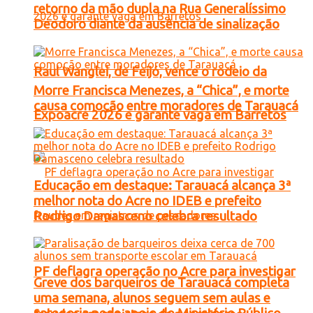
retorno da mão dupla na Rua Generalíssimo
Deodoro diante da ausência de sinalização
Raul Wanglei, de Feijó, vence o rodeio da
Morre Francisca Menezes, a “Chica”, e morte
causa comoção entre moradores de Tarauacá
Expoacre 2026 e garante vaga em Barretos
Educação em destaque: Tarauacá alcança 3ª
melhor nota do Acre no IDEB e prefeito
Rodrigo Damasceno celebra resultado
PF deflagra operação no Acre para investigar
Greve dos barqueiros de Tarauacá completa
uma semana, alunos seguem sem aulas e