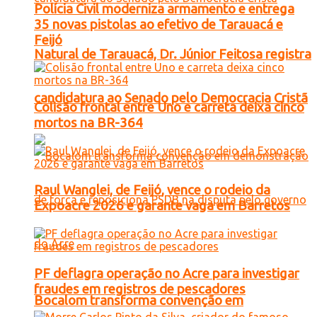
Polícia Civil moderniza armamento e entrega
35 novas pistolas ao efetivo de Tarauacá e
Feijó
Natural de Tarauacá, Dr. Júnior Feitosa registra
candidatura ao Senado pelo Democracia Cristã
Colisão frontal entre Uno e carreta deixa cinco
mortos na BR-364
Raul Wanglei, de Feijó, vence o rodeio da
Expoacre 2026 e garante vaga em Barretos
PF deflagra operação no Acre para investigar
fraudes em registros de pescadores
Bocalom transforma convenção em