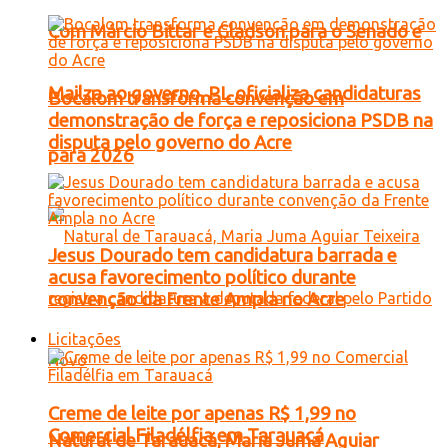
Com Márcio Bittar e Gladson para o Senado e
Mailza ao governo, PL oficializa candidaturas
Bocalom transforma convenção em
demonstração de força e reposiciona PSDB na
disputa pelo governo do Acre
para 2026
Jesus Dourado tem candidatura barrada e
acusa favorecimento político durante
convenção da Frente Ampla no Acre
Licitações
Creme de leite por apenas R$ 1,99 no
Comercial Filadélfia em Tarauacá
Natural de Tarauacá, Maria Juma Aguiar