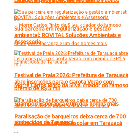
categoria pede apoio do Ministério Público
fraudes em registros de pescadores
Sua parceira em regularização e gestão
ambiental: ROVITAL Soluções Ambientais e
Assessoria
Festival de Praia 2026: Prefeitura de Tarauacá
abre inscrições para o Garota Verão com
Morre Carlos Pinto da Silva, criador do famoso
prêmio de R$ 5 mil
Shampoo Esperança e um dos nomes mais
Paralisação de barqueiros deixa cerca de 700
conhecidos de Tarauacá
alunos sem transporte escolar em Tarauacá