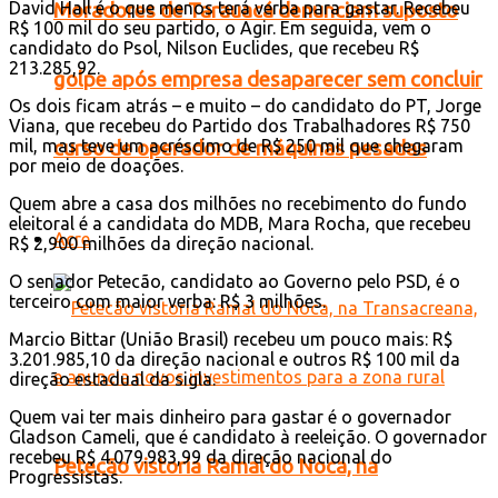
David Hall é o que menos terá verba para gastar. Recebeu
Moradores de Tarauacá denunciam suposto
R$ 100 mil do seu partido, o Agir. Em seguida, vem o
candidato do Psol, Nilson Euclides, que recebeu R$
213.285,92.
golpe após empresa desaparecer sem concluir
Os dois ficam atrás – e muito – do candidato do PT, Jorge
Viana, que recebeu do Partido dos Trabalhadores R$ 750
mil, mas teve um acréscimo de R$ 250 mil que chegaram
curso de operador de máquinas pesadas
por meio de doações.
Quem abre a casa dos milhões no recebimento do fundo
eleitoral é a candidata do MDB, Mara Rocha, que recebeu
Acre
R$ 2,900 milhões da direção nacional.
O senador Petecão, candidato ao Governo pelo PSD, é o
terceiro com maior verba: R$ 3 milhões.
Marcio Bittar (União Brasil) recebeu um pouco mais: R$
3.201.985,10 da direção nacional e outros R$ 100 mil da
direção estadual da sigla.
Quem vai ter mais dinheiro para gastar é o governador
Gladson Cameli, que é candidato à reeleição. O governador
recebeu R$ 4.079.983,99 da direção nacional do
Petecão vistoria Ramal do Noca, na
Progressistas.