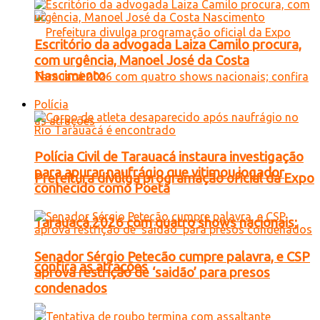
Escritório da advogada Laiza Camilo procura,
com urgência, Manoel José da Costa
Nascimento
Polícia
Polícia Civil de Tarauacá instaura investigação
para apurar naufrágio que vitimou jogador
Prefeitura divulga programação oficial da Expo
conhecido como Poeta
Tarauacá 2026 com quatro shows nacionais;
Senador Sérgio Petecão cumpre palavra, e CSP
confira as atrações
aprova restrição de ‘saidão’ para presos
condenados