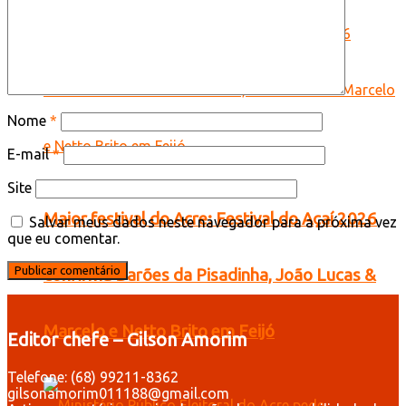
Nome
*
E-mail
*
Site
Maior festival do Acre: Festival do Açaí 2026
Salvar meus dados neste navegador para a próxima vez
que eu comentar.
confirma Barões da Pisadinha, João Lucas &
Marcelo e Netto Brito em Feijó
Editor chefe – Gilson Amorim
Telefone: (68) 99211-8362
gilsonamorim011188@gmail.com