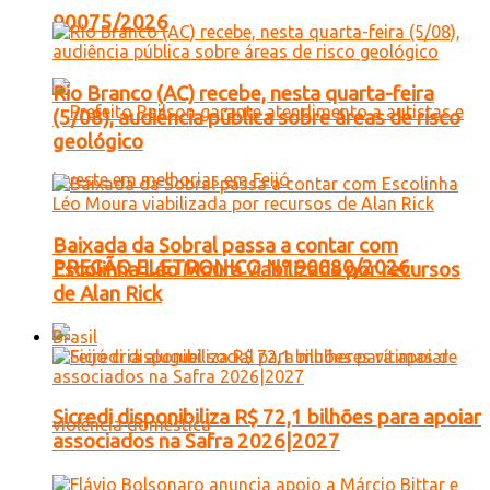
90075/2026
Rio Branco (AC) recebe, nesta quarta-feira
(5/08), audiência pública sobre áreas de risco
geológico
Baixada da Sobral passa a contar com
PREGÃO ELETRONICO Nº 90080/2026
Escolinha Léo Moura viabilizada por recursos
de Alan Rick
Brasil
Sicredi disponibiliza R$ 72,1 bilhões para apoiar
associados na Safra 2026|2027