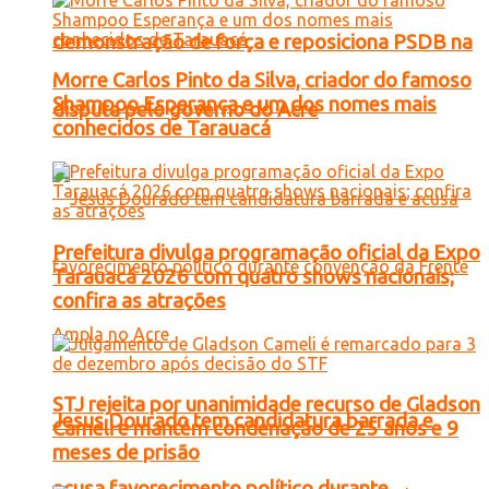
demonstração de força e reposiciona PSDB na
Morre Carlos Pinto da Silva, criador do famoso
Shampoo Esperança e um dos nomes mais
disputa pelo governo do Acre
conhecidos de Tarauacá
Prefeitura divulga programação oficial da Expo
Tarauacá 2026 com quatro shows nacionais;
confira as atrações
STJ rejeita por unanimidade recurso de Gladson
Jesus Dourado tem candidatura barrada e
Cameli e mantém condenação de 25 anos e 9
meses de prisão
acusa favorecimento político durante