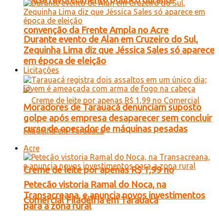
convenção da Frente Ampla no Acre
Durante evento de Alan em Cruzeiro do Sul,
Zequinha Lima diz que Jéssica Sales só aparece
em época de eleição
Licitações
Moradores de Tarauacá denunciam suposto
golpe após empresa desaparecer sem concluir
curso de operador de máquinas pesadas
Acre
Creme de leite por apenas R$ 1,99 no
Petecão vistoria Ramal do Noca, na
Transacreana, e anuncia novos investimentos
Comercial Filadélfia em Tarauacá
para a zona rural