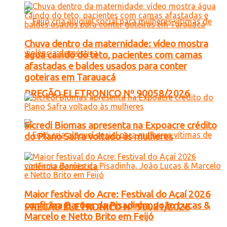
Chuva dentro da maternidade: vídeo mostra
água caindo do teto, pacientes com camas
afastadas e baldes usados para conter
goteiras em Tarauacá
PREGÃO ELETRONICO Nº 90058/2026
Sicredi Biomas apresenta na Expoacre crédito
do Plano Safra voltado às mulheres
Maior festival do Acre: Festival do Açaí 2026
confirma Barões da Pisadinha, João Lucas &
PREGÃO ELETRONICO Nº 90081/2026
Marcelo e Netto Brito em Feijó