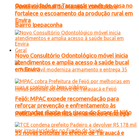
Oportunidade em Tarauacá: vende-se casa no
Ponte no Ramal do Marajá é concluída e
fortalece o escoamento da produção rural em
Envira
Bairro Ipepaconha
Geral
Novo Consultório Odontológico móvel inicia
atendimentos e amplia acesso à saúde bucal
em Envira
Feijó: MPAC expede recomendação para
reforçar prevenção e enfrentamento às
queimadas diante dos riscos do Super El Niño
Polícia Civil moderniza armamento e entrega
35 novas pistolas ao efetivo de Tarauacá e