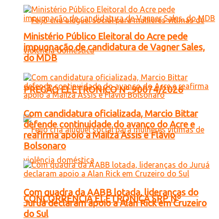
Ministério Público Eleitoral do Acre pede
impugnação de candidatura de Vagner Sales,
do MDB
PREGÃO ELETRONICO Nº 90074/2026
Com candidatura oficializada, Marcio Bittar
defende continuidade do avanço do Acre e
reafirma apoio a Mailza Assis e Flávio
Bolsonaro
Com quadra da AABB lotada, lideranças do
CONCORRENCIA ELETRONICA SRP Nº
Juruá declaram apoio a Alan Rick em Cruzeiro
do Sul