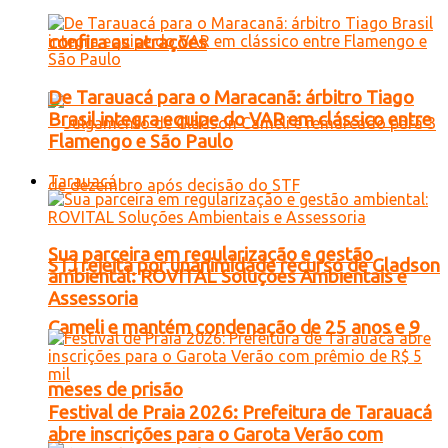
confira as atrações
De Tarauacá para o Maracanã: árbitro Tiago
Brasil integra equipe do VAR em clássico entre
Flamengo e São Paulo
Tarauacá
Sua parceira em regularização e gestão
STJ rejeita por unanimidade recurso de Gladson
ambiental: ROVITAL Soluções Ambientais e
Assessoria
Cameli e mantém condenação de 25 anos e 9
meses de prisão
Festival de Praia 2026: Prefeitura de Tarauacá
abre inscrições para o Garota Verão com