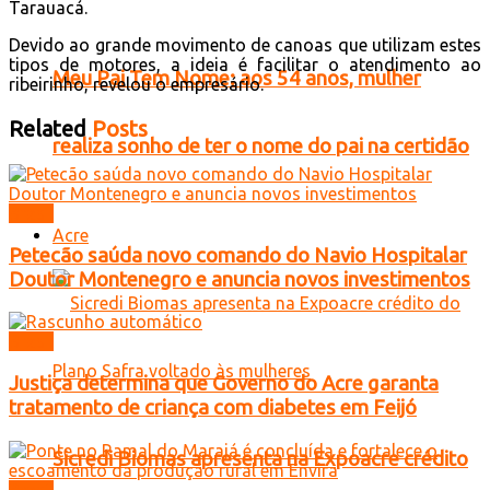
Tarauacá.
Devido ao grande movimento de canoas que utilizam estes
tipos de motores, a ideia é facilitar o atendimento ao
Meu Pai Tem Nome: aos 54 anos, mulher
ribeirinho, revelou o empresário.
Related
Posts
realiza sonho de ter o nome do pai na certidão
Brasil
Acre
Petecão saúda novo comando do Navio Hospitalar
Doutor Montenegro e anuncia novos investimentos
Brasil
Justiça determina que Governo do Acre garanta
tratamento de criança com diabetes em Feijó
Sicredi Biomas apresenta na Expoacre crédito
Brasil