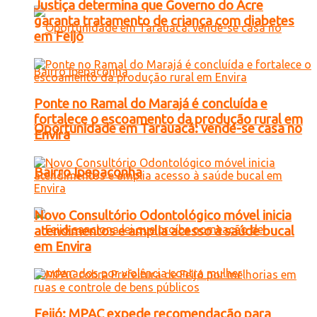
Justiça determina que Governo do Acre
garanta tratamento de criança com diabetes
em Feijó
Ponte no Ramal do Marajá é concluída e
fortalece o escoamento da produção rural em
Oportunidade em Tarauacá: vende-se casa no
Envira
Bairro Ipepaconha
Novo Consultório Odontológico móvel inicia
atendimentos e amplia acesso à saúde bucal
em Envira
Feijó: MPAC expede recomendação para