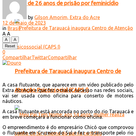
mais de 26 anos de prisão por feminicídio
by
Gilson Amorim, Extra do Acre
12 de maio de 2023
in
Brasil
A
A
A
A
Reset
0
Compartilhar
Twittar
Compartilhar
Prefeitura de Tarauacá inaugura Centro de
A casa flutuante, que aparece em um vídeo publicado pelo
Atenção Psicossocial (CAPS I)
Extra do Acre e que fez o maior sucesso nas redes sociais,
vai ser usada como oficina para conserto de motores
náuticos.
A casa flutuante está ancorada no porto do rio Tarauacá e
em breve começará a funcionar como oficina.
O empreendimento é do empresário Chicó que comprovou
o flutuante em Cruzeiro do Sul e fez o transporte pelo rio