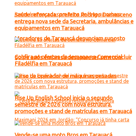
Saúde reforçada: prefeito Rodrigo Damasceno
entrega nova sede da Secretaria, ambulâncias e
equipamentos em Tarauacá
Moradores de Tarauacá denunciam suposto
Confira as ofertas da semana no Comercial
golpe após empresa desaparecer sem concluir
Filadélfia em Tarauacá
curso de operador de máquinas pesadas
Rise Up English School inicia o segundo
semestre de 2026 com nova estrutura,
promoções e stand de matrículas em Tarauacá
Vende-se uma moto Bros em Tarauacá