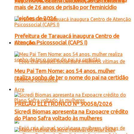
Feijó: MPAC obtém condenação de homem a
mais de 26 anos de prisão por feminicídio
eleições de 2026
Prefeitura de Tarauacá inaugura Centro de
Atenção Psicossocial (CAPS I)
Licitações
Meu Pai Tem Nome: aos 54 anos, mulher
realiza sonho de ter o nome do pai na certidão
Acre
PREGÃO ELETRONICO Nº 90058/2026
Sicredi Biomas apresenta na Expoacre crédito
do Plano Safra voltado às mulheres