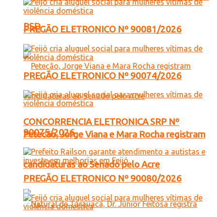
PSD
PREGÃO ELETRONICO Nº 90081/2026
PREGÃO ELETRONICO Nº 90074/2026
CONCORRENCIA ELETRONICA SRP Nº
90075/2026
Petecão, Jorge Viana e Mara Rocha registram
candidaturas ao Senado pelo Acre
PREGÃO ELETRONICO Nº 90080/2026