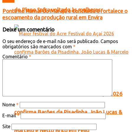
do Plano Safra voltado às mulheres
Ponte no Ramal do Marajá é concluída e fortalece o
escoamento da produção rural em Envira
Deixe um comentário
O seu endereço de e-mail não será publicado.
Campos
obrigatórios são marcados com
*
Comentário
*
Maior festival do Acre: Festival do Açaí 2026
Nome
*
confirma Barões da Pisadinha, João Lucas &
E-mail
*
Site
Marcelo e Netto Brito em Feijó