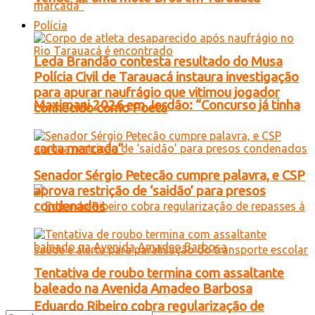
Polícia
Leda Brandão contesta resultado do Musa
Polícia Civil de Tarauacá instaura investigação
para apurar naufrágio que vitimou jogador
Maximani 2026 em Jordão: “Concurso já tinha
conhecido como Poeta
carta marcada”
Senador Sérgio Petecão cumpre palavra, e CSP
aprova restrição de ‘saidão’ para presos
condenados
Tentativa de roubo termina com assaltante
baleado na Avenida Amadeo Barbosa
Eduardo Ribeiro cobra regularização de