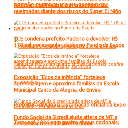
reforçar prevenção e enfrentamento às
PREGÃO ELETRONICO Nº. 90073/2026
queimadas diante dos riscos do Super El Niño
Geral
TCE condena prefeito Padeiro a devolver R$
178 mil por irregularidades no Fundo de Saúde
Exposição “Ecos da Infância” fortalece
aprendizagem e aproxima famílias da Escola
Municipal Canto da Alegria, de Envira
Prefeitura divulga programação oficial da Expo
Fundo Social da Sicredi ajuda atleta de MT a
Tarauacá 2026 com quatro shows nacionais;
conquistar medalha internacional