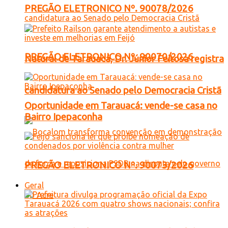
PREGÃO ELETRONICO Nº. 90078/2026
PREGÃO ELETRONICO Nº. 90070/2026
Natural de Tarauacá, Dr. Júnior Feitosa registra
candidatura ao Senado pelo Democracia Cristã
Oportunidade em Tarauacá: vende-se casa no
Bairro Ipepaconha
PREGÃO ELETRONICO Nº. 90073/2026
Geral