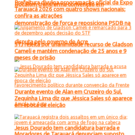
Prefeitura divulga programação oficial da Expo
Bocalom transforma convenção em
Tarauacá 2026 com quatro shows nacionais;
confira as atrações
demonstração de força e reposiciona PSDB na
disputa pelo governo do Acre
STJ rejeita por unanimidade recurso de Gladson
Cameli e mantém condenação de 25 anos e 9
meses de prisão
Durante evento de Alan em Cruzeiro do Sul,
Zequinha Lima diz que Jéssica Sales só aparece
em época de eleição
Jesus Dourado tem candidatura barrada e
Moradores de Tarauacá denunciam suposto