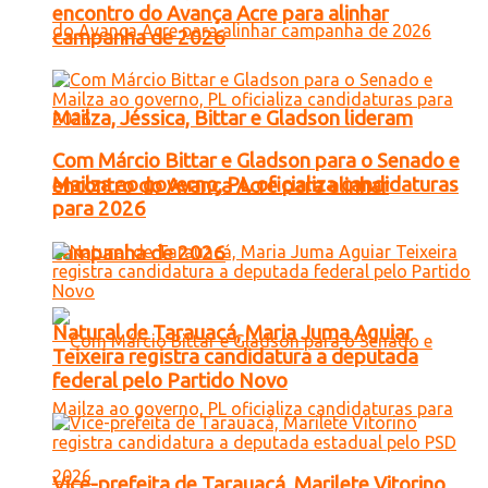
encontro do Avança Acre para alinhar
campanha de 2026
Mailza, Jéssica, Bittar e Gladson lideram
Com Márcio Bittar e Gladson para o Senado e
Mailza ao governo, PL oficializa candidaturas
encontro do Avança Acre para alinhar
para 2026
campanha de 2026
Natural de Tarauacá, Maria Juma Aguiar
Teixeira registra candidatura a deputada
federal pelo Partido Novo
Vice-prefeita de Tarauacá, Marilete Vitorino