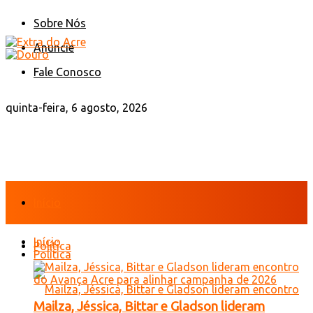
Sobre Nós
Anuncie
Fale Conosco
quinta-feira, 6 agosto, 2026
Início
Início
Política
Política
Mailza, Jéssica, Bittar e Gladson lideram