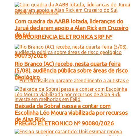
Com quadra da AABB lotada, lideranças do
Juruá declaram apoio a Alan Rick em Cruzeiro
do Sul
CONCORRENCIA ELETRONICA SRP Nº
90075/2026
Rio Branco (AC) recebe, nesta quarta-feira
(5/08), audiência pública sobre áreas de risco
geológico
Baixada da Sobral passa a contar com
Escolinha Léo Moura viabilizada por recursos
de Alan Rick
PREGÃO ELETRONICO Nº 90080/2026