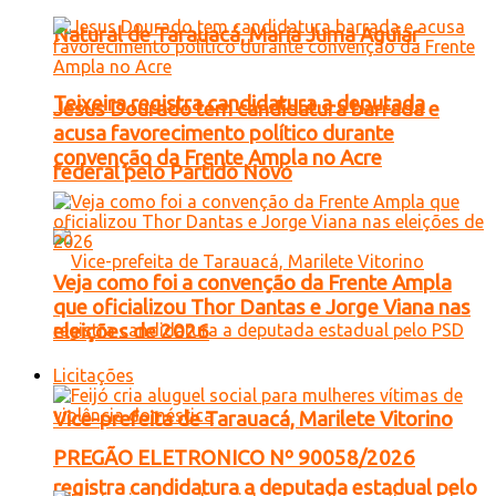
Natural de Tarauacá, Maria Juma Aguiar
Teixeira registra candidatura a deputada
Jesus Dourado tem candidatura barrada e
acusa favorecimento político durante
convenção da Frente Ampla no Acre
federal pelo Partido Novo
Veja como foi a convenção da Frente Ampla
que oficializou Thor Dantas e Jorge Viana nas
eleições de 2026
Licitações
Vice-prefeita de Tarauacá, Marilete Vitorino
PREGÃO ELETRONICO Nº 90058/2026
registra candidatura a deputada estadual pelo