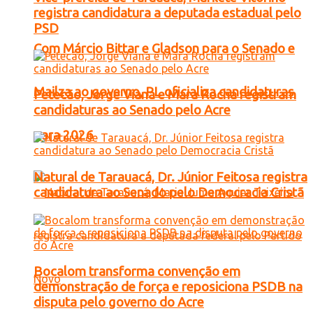
registra candidatura a deputada estadual pelo
PSD
Com Márcio Bittar e Gladson para o Senado e
Mailza ao governo, PL oficializa candidaturas
Petecão, Jorge Viana e Mara Rocha registram
candidaturas ao Senado pelo Acre
para 2026
Natural de Tarauacá, Dr. Júnior Feitosa registra
candidatura ao Senado pelo Democracia Cristã
Bocalom transforma convenção em
demonstração de força e reposiciona PSDB na
disputa pelo governo do Acre