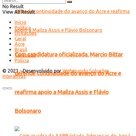
No Result
View All Result
Início
Política
Licitações
Geral
Acre
Brasil
Com candidatura oficializada, Marcio Bittar
Tarauacá
Polícia
© 2021 - Desenvolvido por
Webmundo Soluções
defende continuidade do avanço do Acre e
Interativas
reafirma apoio a Mailza Assis e Flávio
Bolsonaro