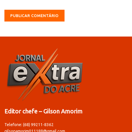
Editor chefe – Gilson Amorim
Telefone: (68) 99211-8362
gilsonamorim011188@gmail.com