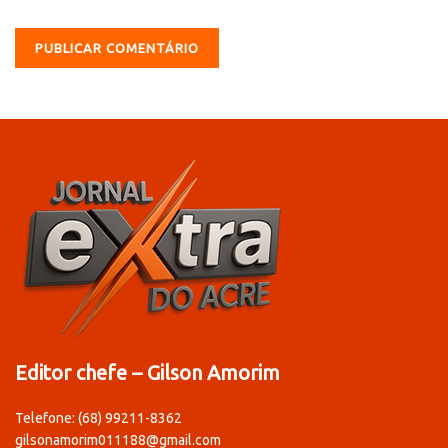
Editor chefe – Gilson Amorim
Telefone: (68) 99211-8362
gilsonamorim011188@gmail.com