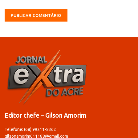
Editor chefe – Gilson Amorim
Telefone: (68) 99211-8362
gilsonamorim011188@gmail.com