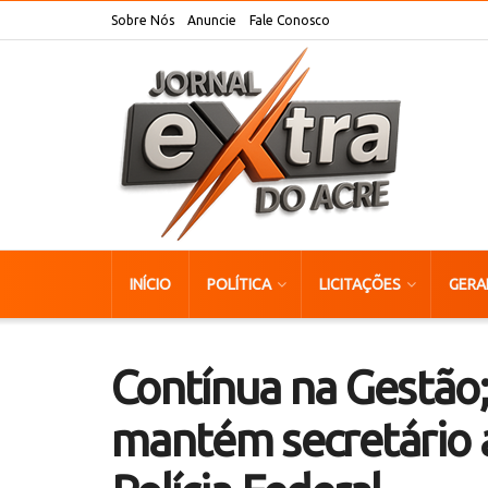
Sobre Nós
Anuncie
Fale Conosco
INÍCIO
POLÍTICA
LICITAÇÕES
GERA
Contínua na Gestão
mantém secretário 