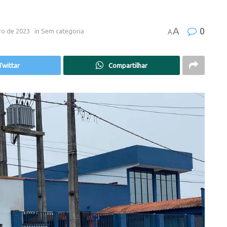
A
0
ro de 2023
in
Sem categoria
A
Twittar
Compartilhar