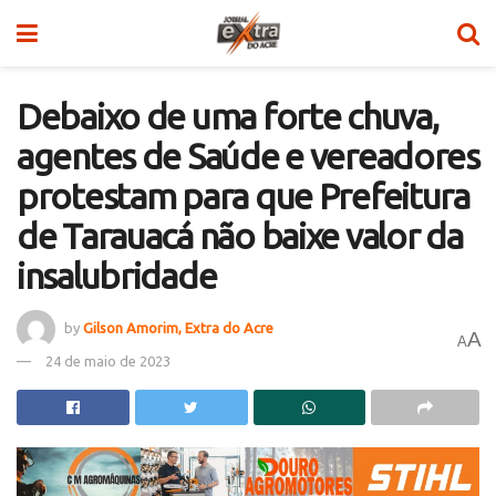
Debaixo de uma forte chuva,
agentes de Saúde e vereadores
protestam para que Prefeitura
de Tarauacá não baixe valor da
insalubridade
by
Gilson Amorim, Extra do Acre
A
A
24 de maio de 2023