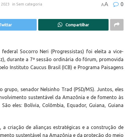
A
0
e 2023
in
Sem categoria
A
Twittar
Compartilhar
ederal Socorro Neri (Progressistas) foi eleita a vice-
), durante a 7ª sessão ordinária do fórum, promovida
pelo Instituto Caucus Brasil (ICB) e Programa Paisagens
o grupo, senador Nelsinho Trad (PSD/MS). Juntos, eles
envolvimento sustentável da Amazônia e de fomento às
 São eles: Bolívia, Colômbia, Equador, Guiana, Guiana
 a criação de alianças estratégicas e a construção de
vimento sustentável na Amazônia e da proteção do meio