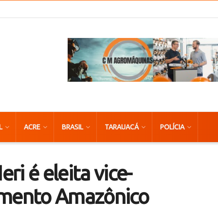
L
ACRE
BRASIL
TARAUACÁ
POLÍCIA
i é eleita vice-
amento Amazônico