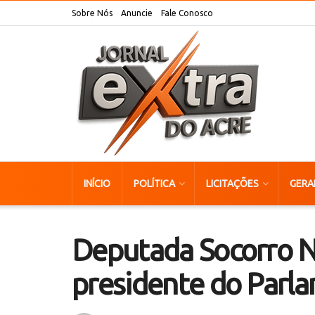
Sobre Nós
Anuncie
Fale Conosco
INÍCIO
POLÍTICA
LICITAÇÕES
GERA
Deputada Socorro Ner
presidente do Parl