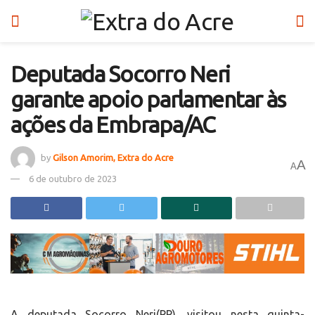
Deputada Socorro Neri
garante apoio parlamentar às
ações da Embrapa/AC
by
Gilson Amorim, Extra do Acre
A
A
6 de outubro de 2023
A deputada Socorro Neri(PP), visitou nesta quinta-