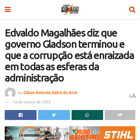
Edvaldo Magalhães diz que
governo Gladson terminou e
que a corrupção está enraizada
em todas as esferas da
administração
by
Gilson Amorim, Extra do Acre
A
A
16 de março de 2023