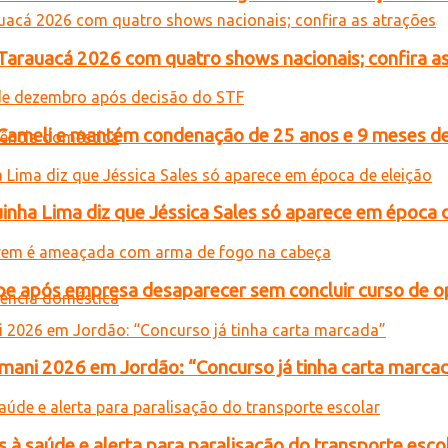
 Tarauacá 2026 com quatro shows nacionais; confira a
n Cameli e mantém condenação de 25 anos e 9 meses de
inha Lima diz que Jéssica Sales só aparece em época 
e após empresa desaparecer sem concluir curso de 
ani 2026 em Jordão: “Concurso já tinha carta marca
 à saúde e alerta para paralisação do transporte esco