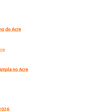
no do Acre
 Ampla no Acre
 2026