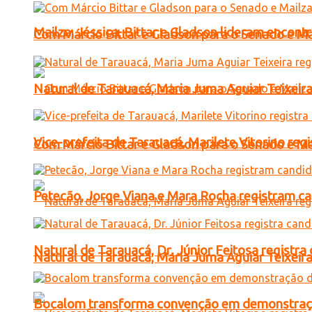
Mailza, Jéssica, Bittar e Gladson lideram encon
Com Márcio Bittar e Gladson para o Senado e Mai
Natural de Tarauacá, Maria Juma Aguiar Teixeira
Vice-prefeita de Tarauacá, Marilete Vitorino re
Com Márcio Bittar e Gladson para o Senado e Mai
Petecão, Jorge Viana e Mara Rocha registram c
Natural de Tarauacá, Dr. Júnior Feitosa registr
Natural de Tarauacá, Maria Juma Aguiar Teixeira
Bocalom transforma convenção em demonstração