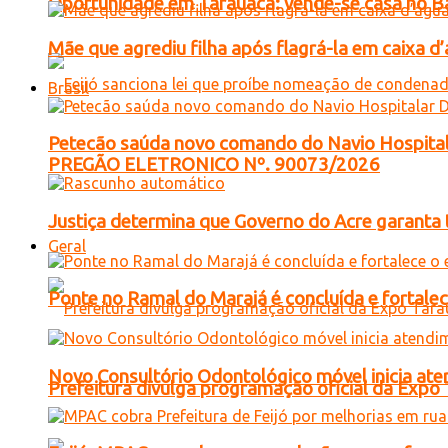
Oportunidade em Tarauacá: vende-se casa no B
Mãe que agrediu filha após flagrá-la em caixa 
Brasil
Petecão saúda novo comando do Navio Hospital
PREGÃO ELETRONICO Nº. 90073/2026
Justiça determina que Governo do Acre garanta 
Geral
Ponte no Ramal do Marajá é concluída e fortale
Novo Consultório Odontológico móvel inicia ate
Prefeitura divulga programação oficial da Expo