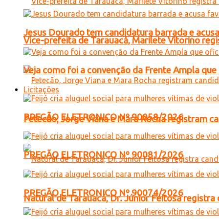
Jesus Dourado tem candidatura barrada e acusa
Vice-prefeita de Tarauacá, Marilete Vitorino re
Veja como foi a convenção da Frente Ampla que 
Licitações
PREGÃO ELETRONICO Nº 90058/2026
Petecão, Jorge Viana e Mara Rocha registram c
PREGÃO ELETRONICO Nº 90081/2026
PREGÃO ELETRONICO Nº 90074/2026
Natural de Tarauacá, Dr. Júnior Feitosa registr