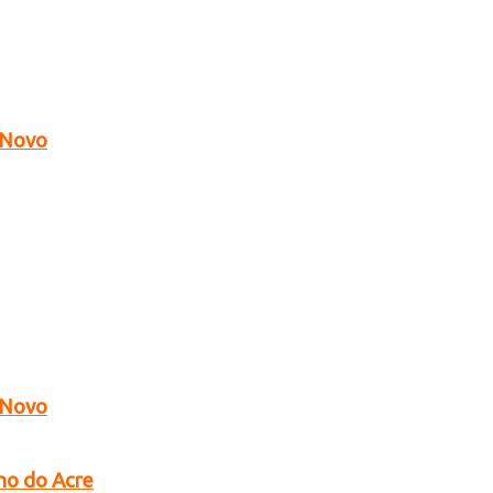
o Novo
o Novo
no do Acre