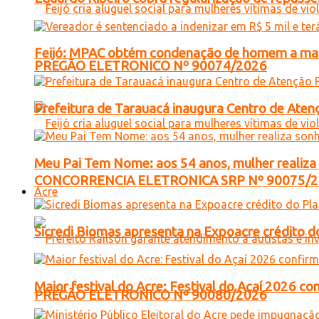
Feijó: MPAC obtém condenação de homem a mais 
PREGÃO ELETRONICO Nº 90074/2026
Prefeitura de Tarauacá inaugura Centro de Atenç
Meu Pai Tem Nome: aos 54 anos, mulher realiza 
CONCORRENCIA ELETRONICA SRP Nº 90075/
Acre
Sicredi Biomas apresenta na Expoacre crédito d
Maior festival do Acre: Festival do Açaí 2026 c
PREGÃO ELETRONICO Nº 90080/2026