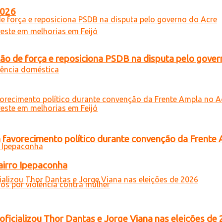
2026
 de força e reposiciona PSDB na disputa pelo gover
 favorecimento político durante convenção da Frente
airro Ipepaconha
oficializou Thor Dantas e Jorge Viana nas eleições de