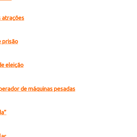
s atrações
 prisão
de eleição
operador de máquinas pesadas
da”
lar