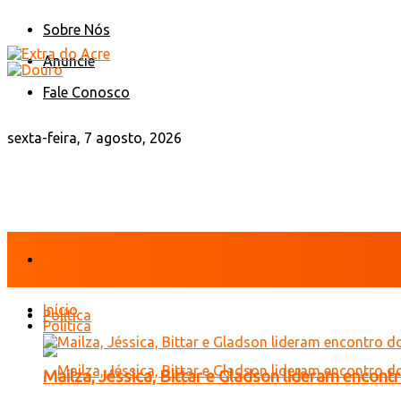
Sobre Nós
Anuncie
Fale Conosco
sexta-feira, 7 agosto, 2026
Início
Início
Política
Política
Mailza, Jéssica, Bittar e Gladson lideram encon