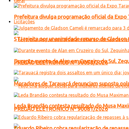
Geral
Prefeitura divulga programação oficial da Expo
Licitações
STJ rejeita por unanimidade recurso de Gladso
Durante evento de Alan em Cruzeiro do Sul, Zequ
PREGÃO ELETRONICO Nº 90058/2026
Moradores de Tarauacá denunciam suposto golp
Leda Brandão contesta resultado do Musa Maxim
PREGÃO ELETRONICO Nº 90081/2026
Eduardo Ribeiro cobra regularização de repasses