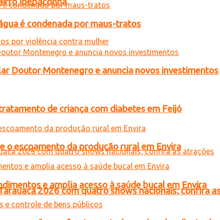
airro Ipepaconha
d’água é condenada por maus-tratos
ar Doutor Montenegro e anuncia novos investimentos
tratamento de criança com diabetes em Feijó
ce o escoamento da produção rural em Envira
ndimentos e amplia acesso à saúde bucal em Envira
 Tarauacá 2026 com quatro shows nacionais; confira a