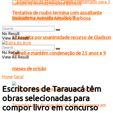
Tentativa de roubo termina com assaltante
baleado na Avenida Amadeo Barbosa
No Result
STJ rejeita por unanimidade recurso de Gladson
View All Result
No Result
Cameli e mantém condenação de 25 anos e 9
View All Result
meses de prisão
Home
Geral
Escritores de Tarauacá têm
obras selecionadas para
compor livro em concurso