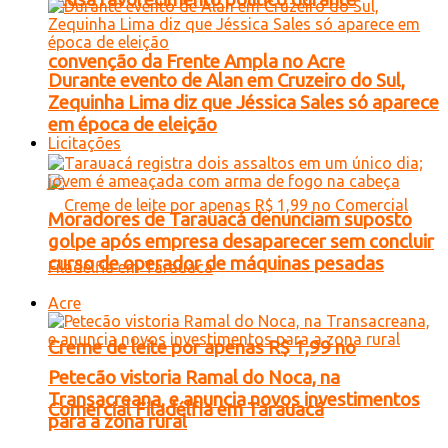
convenção da Frente Ampla no Acre
Durante evento de Alan em Cruzeiro do Sul,
Zequinha Lima diz que Jéssica Sales só aparece
em época de eleição
Licitações
Moradores de Tarauacá denunciam suposto
golpe após empresa desaparecer sem concluir
curso de operador de máquinas pesadas
Acre
Creme de leite por apenas R$ 1,99 no
Petecão vistoria Ramal do Noca, na
Transacreana, e anuncia novos investimentos
Comercial Filadélfia em Tarauacá
para a zona rural