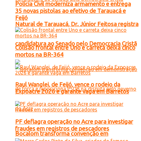
Polícia Civil moderniza armamento e entrega
35 novas pistolas ao efetivo de Tarauacá e
Feijó
Natural de Tarauacá, Dr. Júnior Feitosa registra
candidatura ao Senado pelo Democracia Cristã
Colisão frontal entre Uno e carreta deixa cinco
mortos na BR-364
Raul Wanglei, de Feijó, vence o rodeio da
Expoacre 2026 e garante vaga em Barretos
PF deflagra operação no Acre para investigar
fraudes em registros de pescadores
Bocalom transforma convenção em