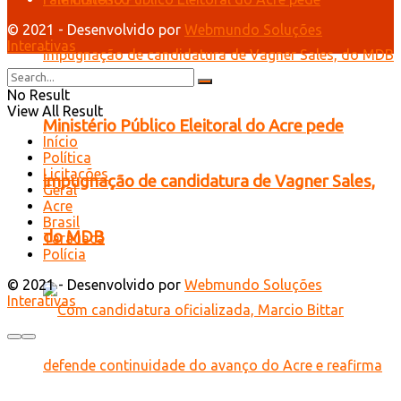
© 2021 - Desenvolvido por
Webmundo Soluções
Interativas
No Result
View All Result
Ministério Público Eleitoral do Acre pede
Início
Política
Licitações
impugnação de candidatura de Vagner Sales,
Geral
Acre
Brasil
do MDB
Tarauacá
Polícia
© 2021 - Desenvolvido por
Webmundo Soluções
Interativas