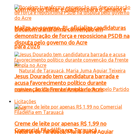
Com Márcio Bittar e Gladson para o Senado e
Mailza ao governo, PL oficializa candidaturas
Bocalom transforma convenção em
demonstração de força e reposiciona PSDB na
disputa pelo governo do Acre
para 2026
Jesus Dourado tem candidatura barrada e
acusa favorecimento político durante
convenção da Frente Ampla no Acre
Licitações
Creme de leite por apenas R$ 1,99 no
Comercial Filadélfia em Tarauacá
Natural de Tarauacá, Maria Juma Aguiar