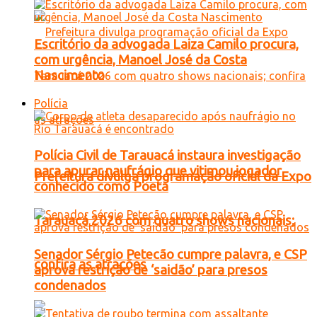
Escritório da advogada Laiza Camilo procura,
com urgência, Manoel José da Costa
Nascimento
Polícia
Polícia Civil de Tarauacá instaura investigação
para apurar naufrágio que vitimou jogador
Prefeitura divulga programação oficial da Expo
conhecido como Poeta
Tarauacá 2026 com quatro shows nacionais;
Senador Sérgio Petecão cumpre palavra, e CSP
confira as atrações
aprova restrição de ‘saidão’ para presos
condenados