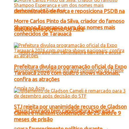
demonstração de força e reposiciona PSDB na
Morre Carlos Pinto da Silva, criador do famoso
Shampoo Esperança e um dos nomes mais
disputa pelo governo do Acre
conhecidos de Tarauacá
Prefeitura divulga programação oficial da Expo
Tarauacá 2026 com quatro shows nacionais;
confira as atrações
STJ rejeita por unanimidade recurso de Gladson
Jesus Dourado tem candidatura barrada e
Cameli e mantém condenação de 25 anos e 9
meses de prisão
acusa favorecimento político durante