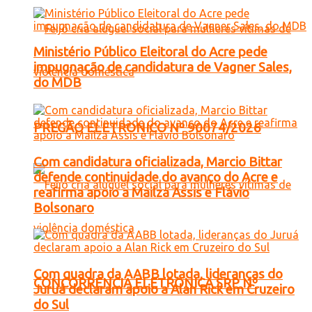
Ministério Público Eleitoral do Acre pede
impugnação de candidatura de Vagner Sales,
do MDB
PREGÃO ELETRONICO Nº 90074/2026
Com candidatura oficializada, Marcio Bittar
defende continuidade do avanço do Acre e
reafirma apoio a Mailza Assis e Flávio
Bolsonaro
Com quadra da AABB lotada, lideranças do
CONCORRENCIA ELETRONICA SRP Nº
Juruá declaram apoio a Alan Rick em Cruzeiro
do Sul