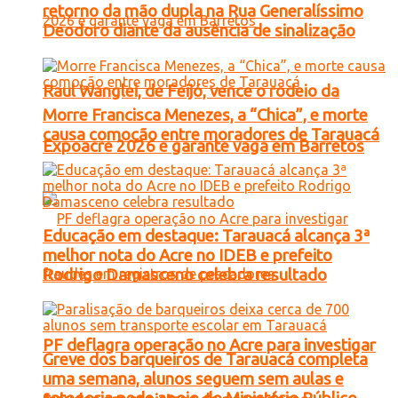
retorno da mão dupla na Rua Generalíssimo
Deodoro diante da ausência de sinalização
Raul Wanglei, de Feijó, vence o rodeio da
Morre Francisca Menezes, a “Chica”, e morte
causa comoção entre moradores de Tarauacá
Expoacre 2026 e garante vaga em Barretos
Educação em destaque: Tarauacá alcança 3ª
melhor nota do Acre no IDEB e prefeito
Rodrigo Damasceno celebra resultado
PF deflagra operação no Acre para investigar
Greve dos barqueiros de Tarauacá completa
uma semana, alunos seguem sem aulas e