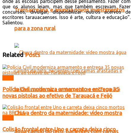
onde as escolas participem desse pensamento. Fazer com
que os alunos leiam, mas que também escrevam. Fazer
Transacreana, e anuncia novos investimentos
concursos, divulgar, disponibilizar outros acervos de
escritores tarauacaenses. Isso é arte, cultura e educação”.
Salientou.
para a zona rural
Related
Posts
Geral
Polícia Civil moderniza armamento e entrega 35
novas pistolas ao efetivo de Tarauacá e Feijó
Chuva dentro da maternidade: vídeo mostra
Geral
Colisão frontal entre Uno e carreta deixa cinco
água caindo do teto, pacientes com camas