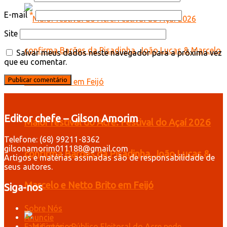
E-mail
*
Site
Salvar meus dados neste navegador para a próxima vez
que eu comentar.
Editor chefe – Gilson Amorim
Maior festival do Acre: Festival do Açaí 2026
Telefone: (68) 99211-8362
gilsonamorim011188@gmail.com
confirma Barões da Pisadinha, João Lucas &
Artigos e matérias assinadas são de responsabilidade de
seus autores.
Marcelo e Netto Brito em Feijó
Siga-nos
Sobre Nós
Anuncie
Fale Conosco