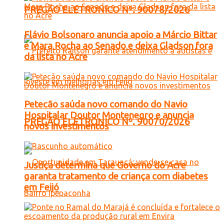
PREGÃO ELETRONICO Nº. 90078/2026
Flávio Bolsonaro anuncia apoio a Márcio Bittar
e Mara Rocha ao Senado e deixa Gladson fora
da lista no Acre
Petecão saúda novo comando do Navio
Hospitalar Doutor Montenegro e anuncia
PREGÃO ELETRONICO Nº. 90070/2026
novos investimentos
Justiça determina que Governo do Acre
garanta tratamento de criança com diabetes
em Feijó