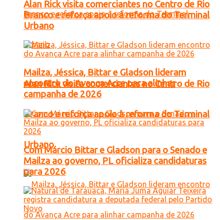
Alan Rick visita comerciantes no Centro de Rio
Branco e reforça apoio à reforma do Terminal
Urbano
Mailza, Jéssica, Bittar e Gladson lideram
encontro do Avança Acre para alinhar
Alan Rick visita comerciantes no Centro de Rio
campanha de 2026
Branco e reforça apoio à reforma do Terminal
Urbano
Com Márcio Bittar e Gladson para o Senado e
Mailza ao governo, PL oficializa candidaturas
para 2026