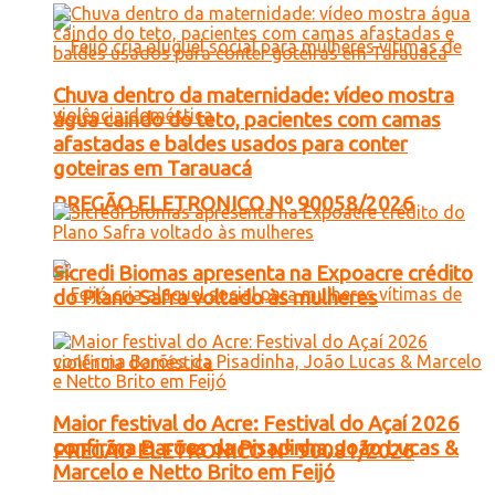
Chuva dentro da maternidade: vídeo mostra
água caindo do teto, pacientes com camas
afastadas e baldes usados para conter
goteiras em Tarauacá
PREGÃO ELETRONICO Nº 90058/2026
Sicredi Biomas apresenta na Expoacre crédito
do Plano Safra voltado às mulheres
Maior festival do Acre: Festival do Açaí 2026
confirma Barões da Pisadinha, João Lucas &
PREGÃO ELETRONICO Nº 90081/2026
Marcelo e Netto Brito em Feijó