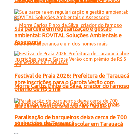
categoria pede apoio do Ministério Público
fraudes em registros de pescadores
Sua parceira em regularização e gestão
ambiental: ROVITAL Soluções Ambientais e
Assessoria
Festival de Praia 2026: Prefeitura de Tarauacá
abre inscrições para o Garota Verão com
Morre Carlos Pinto da Silva, criador do famoso
prêmio de R$ 5 mil
Shampoo Esperança e um dos nomes mais
Paralisação de barqueiros deixa cerca de 700
conhecidos de Tarauacá
alunos sem transporte escolar em Tarauacá