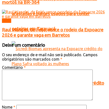
mortos na BR-364
afastadas e baldes usados para conter
Geral
goteiras em Tarauacá
Raul Wanglei, de Feijó, vence o rodeio da Expoacre
2026 e garante vaga em Barretos
Deixe um comentário
O seu endereço de e-mail não será publicado.
Campos
obrigatórios são marcados com
*
Comentário
*
Sicredi Biomas apresenta na Expoacre crédito
do Plano Safra voltado às mulheres
Nome
*