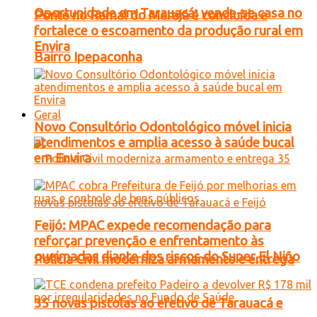
Oportunidade em Tarauacá: vende-se casa no
Ponte no Ramal do Marajá é concluída e
fortalece o escoamento da produção rural em
Envira
Bairro Ipepaconha
Geral
Novo Consultório Odontológico móvel inicia
atendimentos e amplia acesso à saúde bucal
em Envira
Feijó: MPAC expede recomendação para
reforçar prevenção e enfrentamento às
queimadas diante dos riscos do Super El Niño
Polícia Civil moderniza armamento e entrega
35 novas pistolas ao efetivo de Tarauacá e