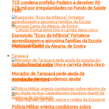
TCE condena prefeito Padeiro a devolver R$
178 mil por irregularidades no Fundo de Saúde
Feijó
Exposição “Ecos da Infância” fortalece
aprendizagem e aproxima famílias da Escola
Municipal Canto da Alegria, de Envira
Tarauacá
Colisão frontal entre Uno e carreta deixa cinco
Morador de Tarauacá pede ajuda da
população; juntos podemos ajudar
mortos na BR-364
Polícia Militar orienta condutores sobre