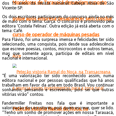
Moradores de Tarauacá denunciam suposto
dos 15 anos da revista nacional Cabeça Ativa de São
Vicente-SP.
Os dois escritores participaram do concurso ainda no mês
golpe após empresa desaparecer sem concluir
de maio com o tema: Garça. O concurso é promovido pela
editora ‘Costela Felinas’. Outra edição já está aberta com o
tema: Café.
curso de operador de máquinas pesadas
Para Flávio, foi uma surpresa imensa e felicidades ter sido
selecionado, uma conquista, pois desde sua adolescência
que escreve poesias, contos, microcontos e outros temas,
mas que somente agora, participa de editais em nível
Acre
nacional e internacional.
“É uma valorização ter sido reconhecido assim, numa
editora nacional e por pessoas qualificadas que há anos
trabalham em favor da arte em todo Brasil. Vou continuar
sonhando, pensando e escrevendo, pois sei que outras
vitórias virão” contou.
Fandermiller Freitas nos fala que é importante a
valorização dos escritores, pois quem escreve, quer se lido.
Petecão vistoria Ramal do Noca, na
“Tenho um sonho de promover ações em nossa Tarauacá,