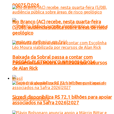
90075/2026
Rio Branco (AC) recebe, nesta quarta-feira
(5/08), audiência pública sobre áreas de risco
geológico
Baixada da Sobral passa a contar com
PREGÃO ELETRONICO Nº 90080/2026
Escolinha Léo Moura viabilizada por recursos
de Alan Rick
Brasil
Sicredi disponibiliza R$ 72,1 bilhões para apoiar
associados na Safra 2026|2027