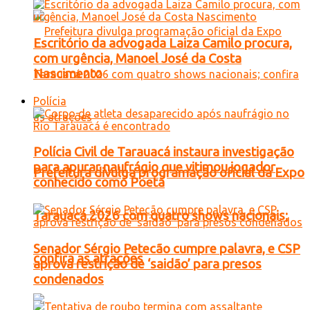
Escritório da advogada Laiza Camilo procura,
com urgência, Manoel José da Costa
Nascimento
Polícia
Polícia Civil de Tarauacá instaura investigação
para apurar naufrágio que vitimou jogador
Prefeitura divulga programação oficial da Expo
conhecido como Poeta
Tarauacá 2026 com quatro shows nacionais;
Senador Sérgio Petecão cumpre palavra, e CSP
confira as atrações
aprova restrição de ‘saidão’ para presos
condenados