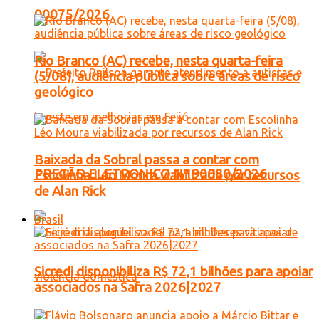
90075/2026
Rio Branco (AC) recebe, nesta quarta-feira
(5/08), audiência pública sobre áreas de risco
geológico
Baixada da Sobral passa a contar com
PREGÃO ELETRONICO Nº 90080/2026
Escolinha Léo Moura viabilizada por recursos
de Alan Rick
Brasil
Sicredi disponibiliza R$ 72,1 bilhões para apoiar
associados na Safra 2026|2027