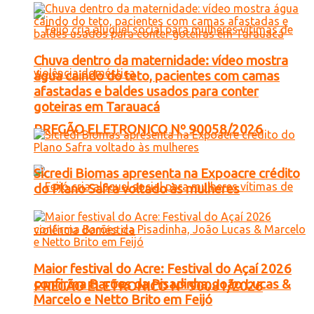
Chuva dentro da maternidade: vídeo mostra
água caindo do teto, pacientes com camas
afastadas e baldes usados para conter
goteiras em Tarauacá
PREGÃO ELETRONICO Nº 90058/2026
Sicredi Biomas apresenta na Expoacre crédito
do Plano Safra voltado às mulheres
Maior festival do Acre: Festival do Açaí 2026
confirma Barões da Pisadinha, João Lucas &
PREGÃO ELETRONICO Nº 90081/2026
Marcelo e Netto Brito em Feijó