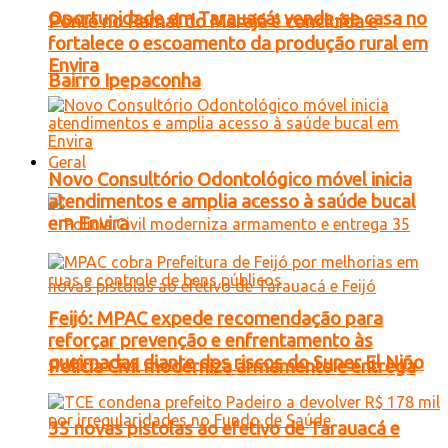
Oportunidade em Tarauacá: vende-se casa no
Ponte no Ramal do Marajá é concluída e
fortalece o escoamento da produção rural em
Envira
Bairro Ipepaconha
Geral
Novo Consultório Odontológico móvel inicia
atendimentos e amplia acesso à saúde bucal
em Envira
Feijó: MPAC expede recomendação para
reforçar prevenção e enfrentamento às
queimadas diante dos riscos do Super El Niño
Polícia Civil moderniza armamento e entrega
35 novas pistolas ao efetivo de Tarauacá e