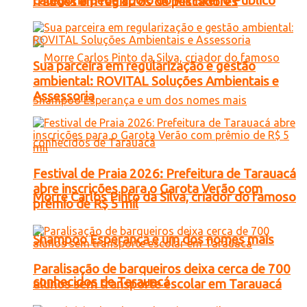
categoria pede apoio do Ministério Público
fraudes em registros de pescadores
Sua parceira em regularização e gestão
ambiental: ROVITAL Soluções Ambientais e
Assessoria
Festival de Praia 2026: Prefeitura de Tarauacá
abre inscrições para o Garota Verão com
Morre Carlos Pinto da Silva, criador do famoso
prêmio de R$ 5 mil
Shampoo Esperança e um dos nomes mais
Paralisação de barqueiros deixa cerca de 700
conhecidos de Tarauacá
alunos sem transporte escolar em Tarauacá