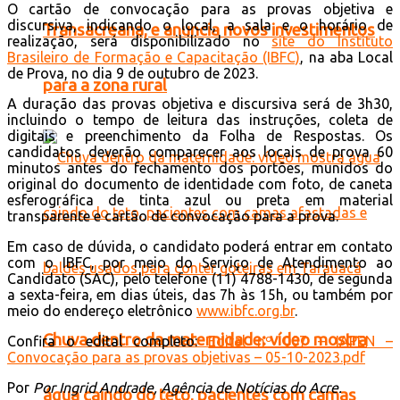
O cartão de convocação para as provas objetiva e
discursiva, indicando o local, a sala e o horário de
Transacreana, e anuncia novos investimentos
realização, será disponibilizado no
site do Instituto
Brasileiro de Formação e Capacitação (IBFC)
, na aba Local
de Prova, no dia 9 de outubro de 2023.
para a zona rural
A duração das provas objetiva e discursiva será de 3h30,
incluindo o tempo de leitura das instruções, coleta de
digitais e preenchimento da Folha de Respostas. Os
candidatos deverão comparecer aos locais de prova 60
minutos antes do fechamento dos portões, munidos do
original do documento de identidade com foto, de caneta
esferográfica de tinta azul ou preta em material
transparente e cartão de convocação para a prova.
Em caso de dúvida, o candidato poderá entrar em contato
com o IBFC, por meio do Serviço de Atendimento ao
Candidato (SAC), pelo telefone (11) 4788-1430, de segunda
a sexta-feira, em dias úteis, das 7h às 15h, ou também por
meio do endereço eletrônico
www.ibfc.org.br
.
Chuva dentro da maternidade: vídeo mostra
Confira o edital completo:
Edital nº 007 – IAPEN –
Convocação para as provas objetivas – 05-10-2023.pdf
Por
Por Ingrid Andrade, Agência de Notícias do Acre.
água caindo do teto, pacientes com camas