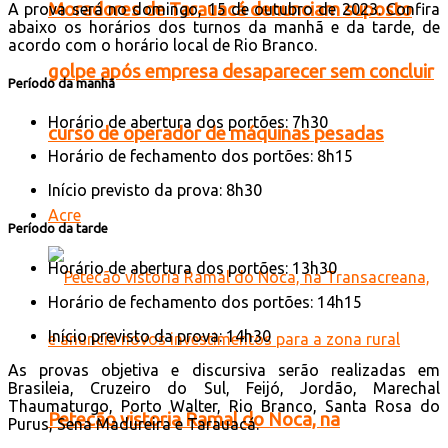
Moradores de Tarauacá denunciam suposto
A prova será no domingo, 15 de outubro de 2023. Confira
abaixo os horários dos turnos da manhã e da tarde, de
acordo com o horário local de Rio Branco.
golpe após empresa desaparecer sem concluir
Período da manhã
Horário de abertura dos portões: 7h30
curso de operador de máquinas pesadas
Horário de fechamento dos portões: 8h15
Início previsto da prova: 8h30
Acre
Período da tarde
Horário de abertura dos portões: 13h30
Horário de fechamento dos portões: 14h15
Início previsto da prova: 14h30
As provas objetiva e discursiva serão realizadas em
Brasileia, Cruzeiro do Sul, Feijó, Jordão, Marechal
Thaumaturgo, Porto Walter, Rio Branco, Santa Rosa do
Petecão vistoria Ramal do Noca, na
Purus, Sena Madureira e Tarauacá.