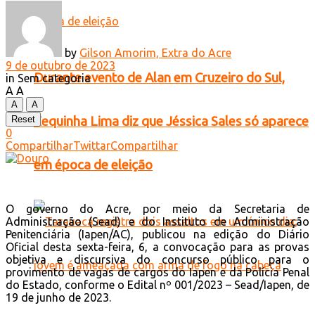
by
Gilson Amorim, Extra do Acre
9 de outubro de 2023
Durante evento de Alan em Cruzeiro do Sul,
in
Sem categoria
A
A
A
A
Zequinha Lima diz que Jéssica Sales só aparece
Reset
0
Compartilhar
Twittar
Compartilhar
em época de eleição
O governo do Acre, por meio da Secretaria de
Administração (Sead) e do Instituto de Administração
Penitenciária (Iapen/AC), publicou na edição do Diário
Oficial desta sexta-feira, 6, a convocação para as provas
objetiva e discursiva do concurso público para o
provimento de vagas de cargos do Iapen e da Polícia Penal
do Estado, conforme o Edital nº 001/2023 – Sead/Iapen, de
19 de junho de 2023.