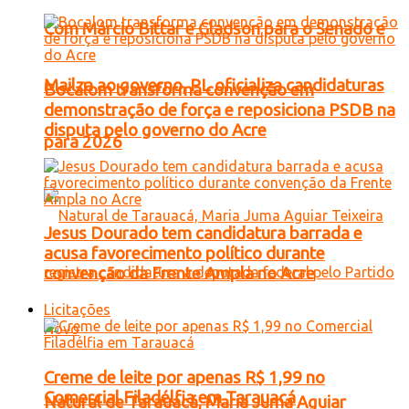
Com Márcio Bittar e Gladson para o Senado e
Mailza ao governo, PL oficializa candidaturas
Bocalom transforma convenção em
demonstração de força e reposiciona PSDB na
disputa pelo governo do Acre
para 2026
Jesus Dourado tem candidatura barrada e
acusa favorecimento político durante
convenção da Frente Ampla no Acre
Licitações
Creme de leite por apenas R$ 1,99 no
Comercial Filadélfia em Tarauacá
Natural de Tarauacá, Maria Juma Aguiar