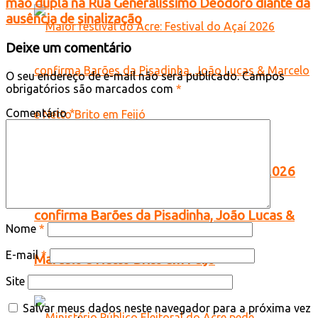
mão dupla na Rua Generalíssimo Deodoro diante da
ausência de sinalização
Deixe um comentário
O seu endereço de e-mail não será publicado.
Campos
obrigatórios são marcados com
*
Comentário
*
Maior festival do Acre: Festival do Açaí 2026
confirma Barões da Pisadinha, João Lucas &
Nome
*
E-mail
*
Marcelo e Netto Brito em Feijó
Site
Salvar meus dados neste navegador para a próxima vez