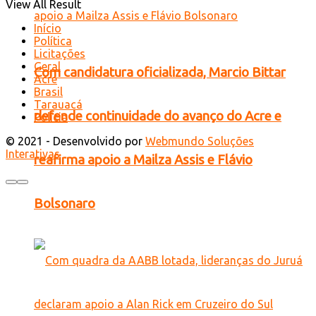
View All Result
Início
Política
Licitações
Geral
Com candidatura oficializada, Marcio Bittar
Acre
Brasil
Tarauacá
defende continuidade do avanço do Acre e
Polícia
© 2021 - Desenvolvido por
Webmundo Soluções
Interativas
reafirma apoio a Mailza Assis e Flávio
Bolsonaro