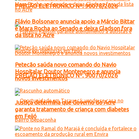
PREGÃO ELETRONICO Nº. 90078/2026
Flávio Bolsonaro anuncia apoio a Márcio Bittar
e Mara Rocha ao Senado e deixa Gladson fora
da lista no Acre
Petecão saúda novo comando do Navio
Hospitalar Doutor Montenegro e anuncia
PREGÃO ELETRONICO Nº. 90070/2026
novos investimentos
Justiça determina que Governo do Acre
garanta tratamento de criança com diabetes
em Feijó