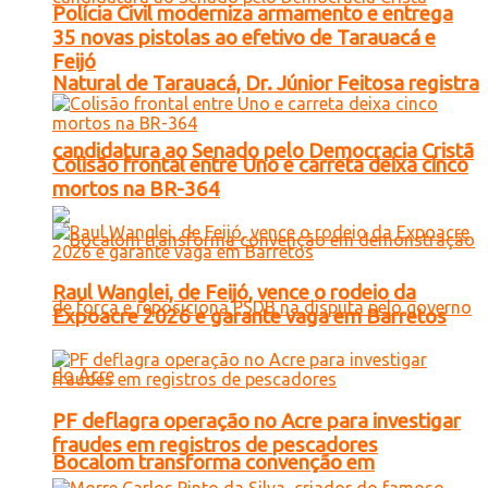
Polícia Civil moderniza armamento e entrega
35 novas pistolas ao efetivo de Tarauacá e
Feijó
Natural de Tarauacá, Dr. Júnior Feitosa registra
candidatura ao Senado pelo Democracia Cristã
Colisão frontal entre Uno e carreta deixa cinco
mortos na BR-364
Raul Wanglei, de Feijó, vence o rodeio da
Expoacre 2026 e garante vaga em Barretos
PF deflagra operação no Acre para investigar
fraudes em registros de pescadores
Bocalom transforma convenção em