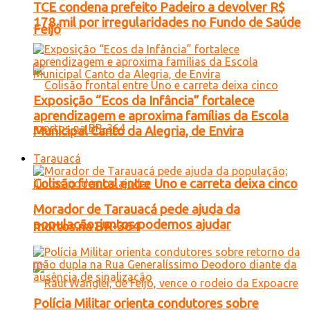
TCE condena prefeito Padeiro a devolver R$
178 mil por irregularidades no Fundo de Saúde
Feijó
Exposição “Ecos da Infância” fortalece
aprendizagem e aproxima famílias da Escola
Municipal Canto da Alegria, de Envira
Tarauacá
Colisão frontal entre Uno e carreta deixa cinco
Morador de Tarauacá pede ajuda da
população; juntos podemos ajudar
mortos na BR-364
Polícia Militar orienta condutores sobre