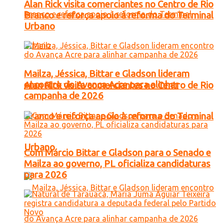
Alan Rick visita comerciantes no Centro de Rio
Branco e reforça apoio à reforma do Terminal
Urbano
Mailza, Jéssica, Bittar e Gladson lideram
encontro do Avança Acre para alinhar
Alan Rick visita comerciantes no Centro de Rio
campanha de 2026
Branco e reforça apoio à reforma do Terminal
Urbano
Com Márcio Bittar e Gladson para o Senado e
Mailza ao governo, PL oficializa candidaturas
para 2026