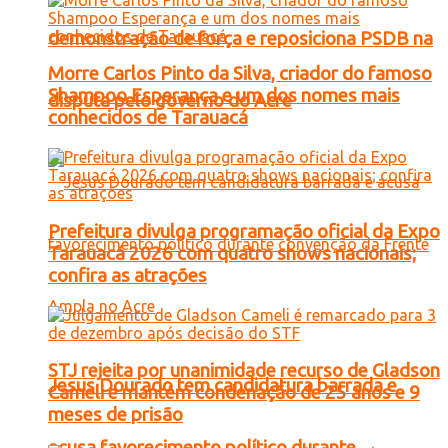
demonstração de força e reposiciona PSDB na
Morre Carlos Pinto da Silva, criador do famoso
Shampoo Esperança e um dos nomes mais
disputa pelo governo do Acre
conhecidos de Tarauacá
Prefeitura divulga programação oficial da Expo
Tarauacá 2026 com quatro shows nacionais;
confira as atrações
STJ rejeita por unanimidade recurso de Gladson
Jesus Dourado tem candidatura barrada e
Cameli e mantém condenação de 25 anos e 9
meses de prisão
acusa favorecimento político durante