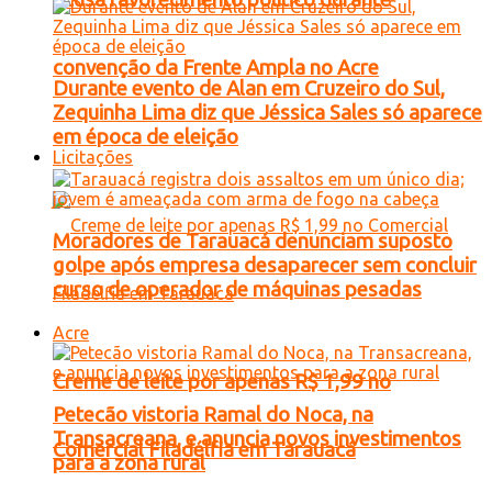
convenção da Frente Ampla no Acre
Durante evento de Alan em Cruzeiro do Sul,
Zequinha Lima diz que Jéssica Sales só aparece
em época de eleição
Licitações
Moradores de Tarauacá denunciam suposto
golpe após empresa desaparecer sem concluir
curso de operador de máquinas pesadas
Acre
Creme de leite por apenas R$ 1,99 no
Petecão vistoria Ramal do Noca, na
Transacreana, e anuncia novos investimentos
Comercial Filadélfia em Tarauacá
para a zona rural