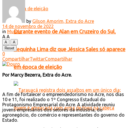
by
Gilson Amorim, Extra do Acre
14 de novembro de 2022
Durante evento de Alan em Cruzeiro do Sul,
in
Mundo
A
A
A
A
Reset
Zequinha Lima diz que Jéssica Sales só aparece
0
Compartilhar
Twittar
Compartilhar
em época de eleição
Por Marcy Bezerra, Extra do Acre.
A fim de fortalecer o empreendedorismo no Acre, nos dias
10 e 11, foi realizado o 1º Congresso Estadual do
Protagonismo Empresarial do Acre. A atividade reuniu
jovens empresários dos setores da indústria, do
agronegócio, do comércio e representantes do governo do
Estado.