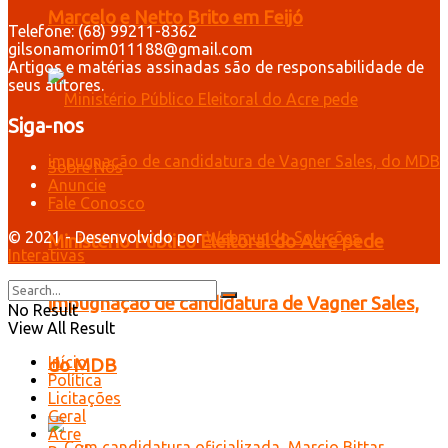
Marcelo e Netto Brito em Feijó
Telefone: (68) 99211-8362
gilsonamorim011188@gmail.com
Artigos e matérias assinadas são de responsabilidade de
seus autores.
Siga-nos
Sobre Nós
Anuncie
Fale Conosco
© 2021 - Desenvolvido por
Webmundo Soluções
Ministério Público Eleitoral do Acre pede
Interativas
impugnação de candidatura de Vagner Sales,
No Result
View All Result
Início
do MDB
Política
Licitações
Geral
Acre