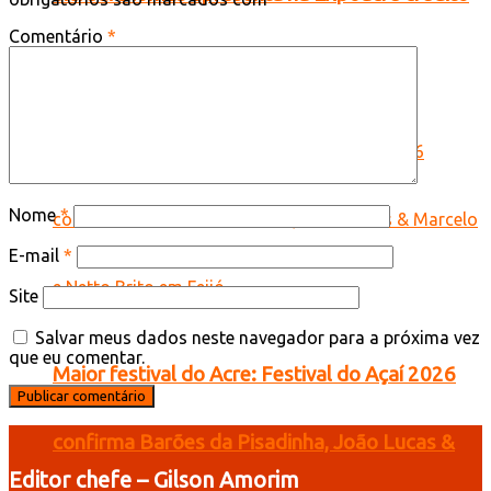
Comentário
*
do Plano Safra voltado às mulheres
Nome
*
E-mail
*
Site
Salvar meus dados neste navegador para a próxima vez
que eu comentar.
Maior festival do Acre: Festival do Açaí 2026
confirma Barões da Pisadinha, João Lucas &
Editor chefe – Gilson Amorim