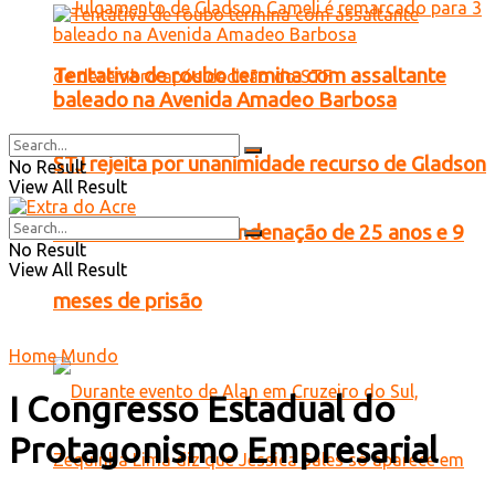
Tentativa de roubo termina com assaltante
baleado na Avenida Amadeo Barbosa
STJ rejeita por unanimidade recurso de Gladson
No Result
View All Result
Cameli e mantém condenação de 25 anos e 9
No Result
View All Result
meses de prisão
Home
Mundo
I Congresso Estadual do
Protagonismo Empresarial