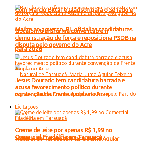
Com Márcio Bittar e Gladson para o Senado e
Mailza ao governo, PL oficializa candidaturas
Bocalom transforma convenção em
demonstração de força e reposiciona PSDB na
disputa pelo governo do Acre
para 2026
Jesus Dourado tem candidatura barrada e
acusa favorecimento político durante
convenção da Frente Ampla no Acre
Licitações
Creme de leite por apenas R$ 1,99 no
Comercial Filadélfia em Tarauacá
Natural de Tarauacá, Maria Juma Aguiar