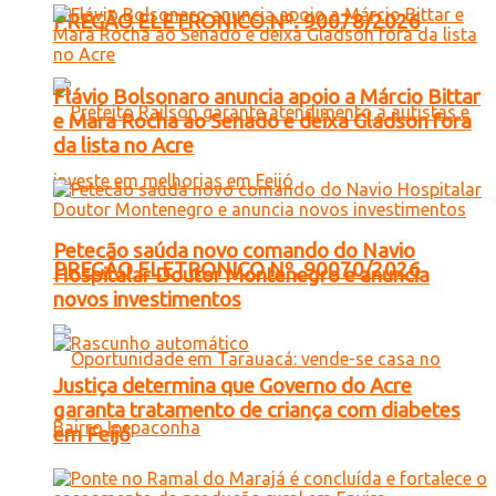
PREGÃO ELETRONICO Nº. 90078/2026
Flávio Bolsonaro anuncia apoio a Márcio Bittar
e Mara Rocha ao Senado e deixa Gladson fora
da lista no Acre
Petecão saúda novo comando do Navio
PREGÃO ELETRONICO Nº. 90070/2026
Hospitalar Doutor Montenegro e anuncia
novos investimentos
Justiça determina que Governo do Acre
garanta tratamento de criança com diabetes
em Feijó