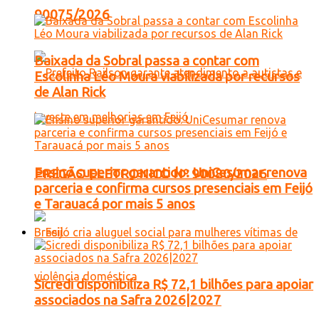
90075/2026
Baixada da Sobral passa a contar com
Escolinha Léo Moura viabilizada por recursos
de Alan Rick
Ensino superior garantido: UniCesumar renova
PREGÃO ELETRONICO Nº 90080/2026
parceria e confirma cursos presenciais em Feijó
e Tarauacá por mais 5 anos
Brasil
Sicredi disponibiliza R$ 72,1 bilhões para apoiar
associados na Safra 2026|2027