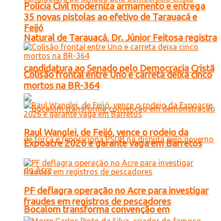
Polícia Civil moderniza armamento e entrega
35 novas pistolas ao efetivo de Tarauacá e
Feijó
Natural de Tarauacá, Dr. Júnior Feitosa registra
candidatura ao Senado pelo Democracia Cristã
Colisão frontal entre Uno e carreta deixa cinco
mortos na BR-364
Raul Wanglei, de Feijó, vence o rodeio da
Expoacre 2026 e garante vaga em Barretos
PF deflagra operação no Acre para investigar
fraudes em registros de pescadores
Bocalom transforma convenção em