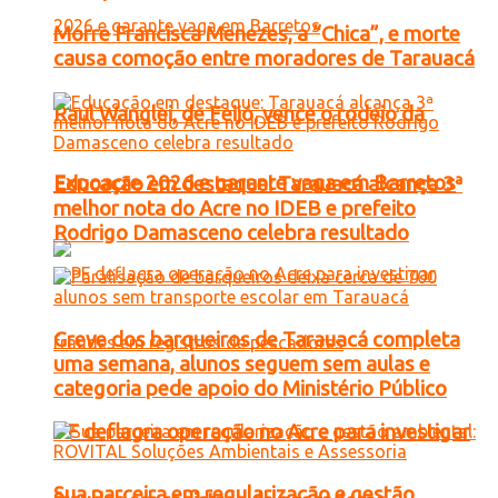
Morre Francisca Menezes, a “Chica”, e morte
causa comoção entre moradores de Tarauacá
Raul Wanglei, de Feijó, vence o rodeio da
Expoacre 2026 e garante vaga em Barretos
Educação em destaque: Tarauacá alcança 3ª
melhor nota do Acre no IDEB e prefeito
Rodrigo Damasceno celebra resultado
Greve dos barqueiros de Tarauacá completa
uma semana, alunos seguem sem aulas e
categoria pede apoio do Ministério Público
PF deflagra operação no Acre para investigar
Sua parceira em regularização e gestão