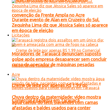
convenção da Frente Ampla no Acre
Durante evento de Alan em Cruzeiro do Sul,
Zequinha Lima diz que Jéssica Sales só aparece
em época de eleição
Licitações
Moradores de Tarauacá denunciam suposto
golpe após empresa desaparecer sem concluir
curso de operador de máquinas pesadas
Acre
Creme de leite por apenas R$ 1,99 no
Chuva dentro da maternidade: vídeo mostra
Comercial Filadélfia em Tarauacá
água caindo do teto, pacientes com camas
afastadas e baldes usados para conter