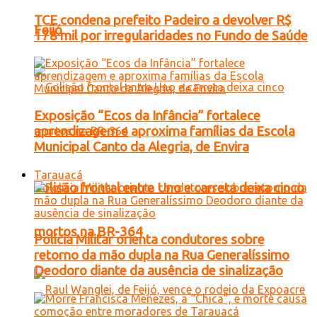
TCE condena prefeito Padeiro a devolver R$
Feijó
178 mil por irregularidades no Fundo de Saúde
Exposição “Ecos da Infância” fortalece
aprendizagem e aproxima famílias da Escola
Municipal Canto da Alegria, de Envira
Tarauacá
Colisão frontal entre Uno e carreta deixa cinco
mortos na BR-364
Polícia Militar orienta condutores sobre
retorno da mão dupla na Rua Generalíssimo
Deodoro diante da ausência de sinalização