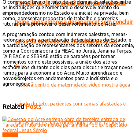
O congresso teve o intuito de aproximar as relações entre
Moradores de Tarauacá denunciam suposto
as instituições que fomentam o desenvolvimento do
empreendedorismo no Estado e a iniciativa privada, bem
como, apresentar propostas de trabalho e parcerias
golpe após empresa desaparecer sem concluir
futuras para promover o desenvolvimento do Acre.
A programação contou com inúmeras palestras, mesas-
redondas, com a participação de secretários do Estado, e
curso de operador de máquinas pesadas
a participação de representantes dos setores da economia,
como a Coordenadora da FIEAC no Juruá, Janaina Terças.
“A FIEAC e o SEBRAE estão de parabéns por tornar
momentos como este possíveis, a união dos atores
Acre
econômicos durante dois dias para discutir e traçar novos
rumos para a economia do Acre. Muito aprendizado e
novos projetos em andamentos para a indústria e o
agronegócio.”
Related
Posts
Mundo