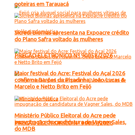
goteiras em Tarauacá
Sicredi Biomas apresenta na Expoacre crédito
do Plano Safra voltado às mulheres
PREGÃO ELETRONICO Nº 90058/2026
Maior festival do Acre: Festival do Açaí 2026
confirma Barões da Pisadinha, João Lucas &
Marcelo e Netto Brito em Feijó
Ministério Público Eleitoral do Acre pede
impugnação de candidatura de Vagner Sales,
PREGÃO ELETRONICO Nº 90081/2026
do MDB