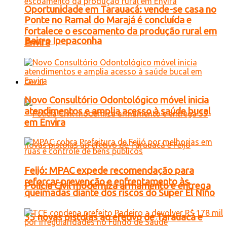
Oportunidade em Tarauacá: vende-se casa no
Ponte no Ramal do Marajá é concluída e
fortalece o escoamento da produção rural em
Bairro Ipepaconha
Envira
Geral
Novo Consultório Odontológico móvel inicia
atendimentos e amplia acesso à saúde bucal
em Envira
Feijó: MPAC expede recomendação para
reforçar prevenção e enfrentamento às
Polícia Civil moderniza armamento e entrega
queimadas diante dos riscos do Super El Niño
35 novas pistolas ao efetivo de Tarauacá e