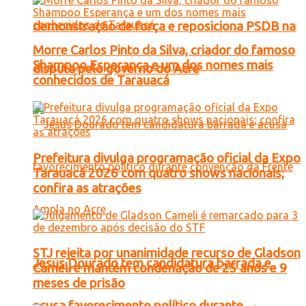
demonstração de força e reposiciona PSDB na
Morre Carlos Pinto da Silva, criador do famoso
Shampoo Esperança e um dos nomes mais
disputa pelo governo do Acre
conhecidos de Tarauacá
Prefeitura divulga programação oficial da Expo
Tarauacá 2026 com quatro shows nacionais;
confira as atrações
STJ rejeita por unanimidade recurso de Gladson
Jesus Dourado tem candidatura barrada e
Cameli e mantém condenação de 25 anos e 9
meses de prisão
acusa favorecimento político durante