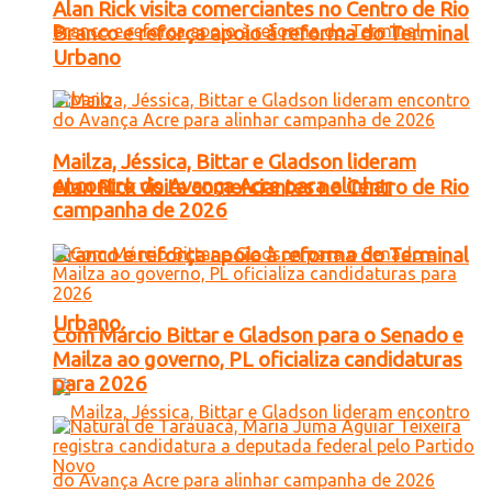
Alan Rick visita comerciantes no Centro de Rio
Branco e reforça apoio à reforma do Terminal
Urbano
Mailza, Jéssica, Bittar e Gladson lideram
encontro do Avança Acre para alinhar
Alan Rick visita comerciantes no Centro de Rio
campanha de 2026
Branco e reforça apoio à reforma do Terminal
Urbano
Com Márcio Bittar e Gladson para o Senado e
Mailza ao governo, PL oficializa candidaturas
para 2026