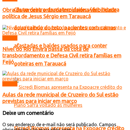
Chuva dentro da maternidade: vídeo mostra
Obra da terceira entrada impulsiona visibilidade
política de Jesus Sérgio em Tarauacá
água caindo do teto, pacientes com camas
Mundo
afastadas e baldes usados para conter
Nível do Rio Envira passa da cota de
transbordamento e Defesa Civil retira famílias em
Feijó
goteiras em Tarauacá
Mundo
Aulas da rede municipal de Cruzeiro do Sul estão
previstas para iniciar em março
Deixe um comentário
O seu endereço de e-mail não será publicado.
Campos
Sicredi Biomas apresenta na Expoacre crédito
obrigatórios são marcados com
*