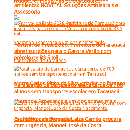
fraudes em registros de pescadores
ambiental: ROVITAL Soluções Ambientais e
Assessoria
Festival de Praia 2026: Prefeitura de Tarauacá
abre inscrições para o Garota Verão com
prêmio de R$ 5 mil
Morre Carlos Pinto da Silva, criador do famoso
Paralisação de barqueiros deixa cerca de 700
alunos sem transporte escolar em Tarauacá
Shampoo Esperança e um dos nomes mais
Escritório da advogada Laiza Camilo procura,
conhecidos de Tarauacá
com urgência, Manoel José da Costa