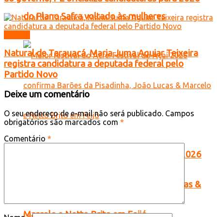
do Plano Safra voltado às mulheres
Política
Natural de Tarauacá, Maria Juma Aguiar Teixeira
registra candidatura a deputada federal pelo
Partido Novo
Deixe um comentário
O seu endereço de e-mail não será publicado.
Campos
obrigatórios são marcados com
*
Comentário
*
Maior festival do Acre: Festival do Açaí 2026
confirma Barões da Pisadinha, João Lucas &
Marcelo e Netto Brito em Feijó