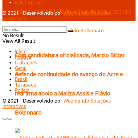
Fale Conosco
© 2021 - Desenvolvido por
Webmundo Soluções
Interativas
No Result
View All Result
Início
Com candidatura oficializada, Marcio Bittar
Política
Licitações
Geral
Acre
defende continuidade do avanço do Acre e
Brasil
Tarauacá
Polícia
reafirma apoio a Mailza Assis e Flávio
© 2021 - Desenvolvido por
Webmundo Soluções
Interativas
Bolsonaro