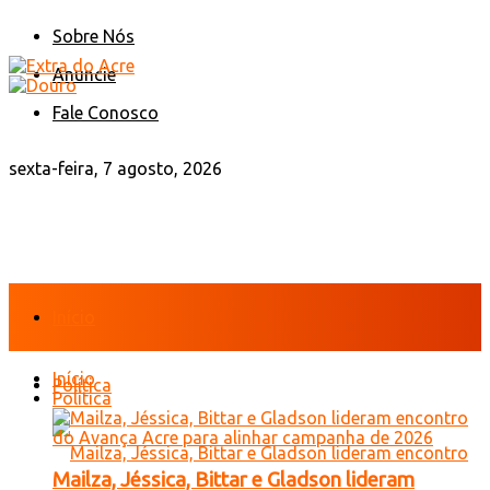
Sobre Nós
Anuncie
Fale Conosco
sexta-feira, 7 agosto, 2026
Início
Início
Política
Política
Mailza, Jéssica, Bittar e Gladson lideram