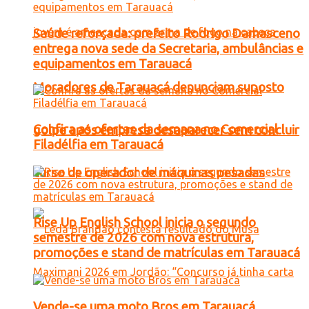
Saúde reforçada: prefeito Rodrigo Damasceno
entrega nova sede da Secretaria, ambulâncias e
equipamentos em Tarauacá
Moradores de Tarauacá denunciam suposto
Confira as ofertas da semana no Comercial
golpe após empresa desaparecer sem concluir
Filadélfia em Tarauacá
curso de operador de máquinas pesadas
Rise Up English School inicia o segundo
semestre de 2026 com nova estrutura,
promoções e stand de matrículas em Tarauacá
Vende-se uma moto Bros em Tarauacá