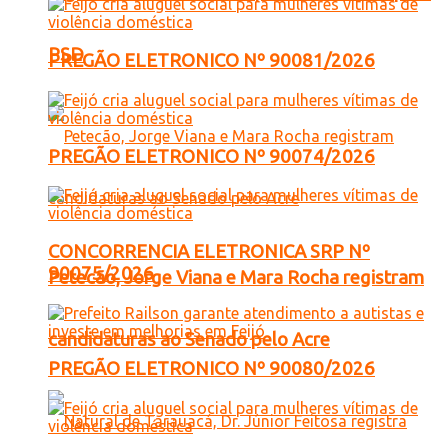
PSD
PREGÃO ELETRONICO Nº 90081/2026
PREGÃO ELETRONICO Nº 90074/2026
CONCORRENCIA ELETRONICA SRP Nº
90075/2026
Petecão, Jorge Viana e Mara Rocha registram
candidaturas ao Senado pelo Acre
PREGÃO ELETRONICO Nº 90080/2026