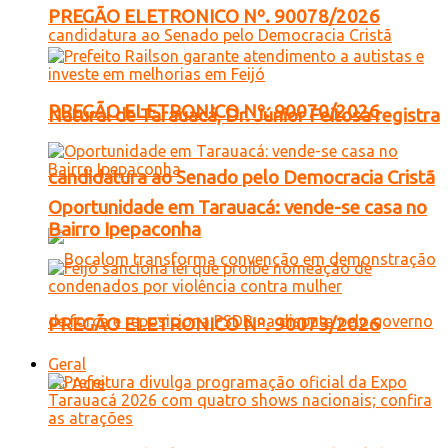
PREGÃO ELETRONICO Nº. 90078/2026
PREGÃO ELETRONICO Nº. 90070/2026
Natural de Tarauacá, Dr. Júnior Feitosa registra
candidatura ao Senado pelo Democracia Cristã
Oportunidade em Tarauacá: vende-se casa no
Bairro Ipepaconha
PREGÃO ELETRONICO Nº. 90073/2026
Geral