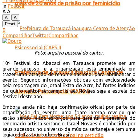
11 de setembro de 2023
mais de 26 anos de prisão por feminicídio
in
Política
A
A
A
A
Reset
0
Compartilhar
Twittar
Compartilhar
Foto: arquivo pessoal do cantor.
10º Festival do Abacaxi em Tarauacá promete ser um
grande sucesso, e a organização está empenhada em
Prefeitura de Tarauacá inaugura Centro de
trazer uma atração de renome nacional para abrilhantar o
evento. Segundo informações obtidas com exclusividade
pela reportagem do jornal Extra do Acre, há fortes indícios
Atenção Psicossocial (CAPS I)
de que o cantor sertanejo Israel Novaes seja a estrela do
festival deste ano.
Embora ainda não haja confirmação oficial por parte da
organização do evento, uma fonte interna revelou que
estão sendo feitos esforços para garantir a presença do
renomado artista sertanejo. Israel Novaes é conhecido por
seus sucessos no universo da música sertaneja e tem uma
legião de fãs por todo o Brasil.