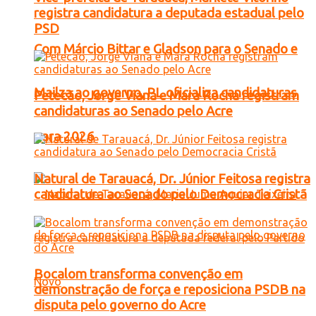
registra candidatura a deputada estadual pelo
PSD
Com Márcio Bittar e Gladson para o Senado e
Mailza ao governo, PL oficializa candidaturas
Petecão, Jorge Viana e Mara Rocha registram
candidaturas ao Senado pelo Acre
para 2026
Natural de Tarauacá, Dr. Júnior Feitosa registra
candidatura ao Senado pelo Democracia Cristã
Bocalom transforma convenção em
demonstração de força e reposiciona PSDB na
disputa pelo governo do Acre