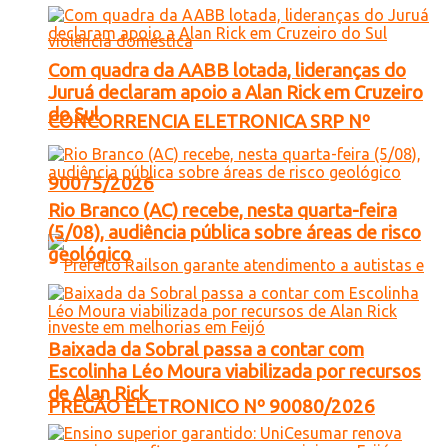
Com quadra da AABB lotada, lideranças do
Juruá declaram apoio a Alan Rick em Cruzeiro
do Sul
CONCORRENCIA ELETRONICA SRP Nº
90075/2026
Rio Branco (AC) recebe, nesta quarta-feira
(5/08), audiência pública sobre áreas de risco
geológico
Baixada da Sobral passa a contar com
Escolinha Léo Moura viabilizada por recursos
de Alan Rick
PREGÃO ELETRONICO Nº 90080/2026