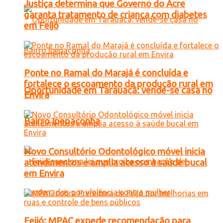
Justiça determina que Governo do Acre
garanta tratamento de criança com diabetes
em Feijó
Ponte no Ramal do Marajá é concluída e
fortalece o escoamento da produção rural em
Oportunidade em Tarauacá: vende-se casa no
Envira
Bairro Ipepaconha
Novo Consultório Odontológico móvel inicia
atendimentos e amplia acesso à saúde bucal
em Envira
Feijó: MPAC expede recomendação para