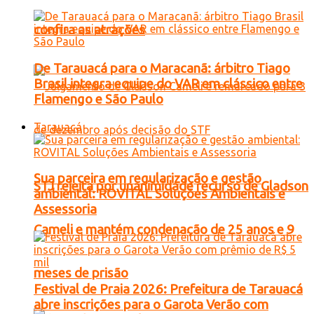
confira as atrações
De Tarauacá para o Maracanã: árbitro Tiago
Brasil integra equipe do VAR em clássico entre
Flamengo e São Paulo
Tarauacá
Sua parceira em regularização e gestão
STJ rejeita por unanimidade recurso de Gladson
ambiental: ROVITAL Soluções Ambientais e
Assessoria
Cameli e mantém condenação de 25 anos e 9
meses de prisão
Festival de Praia 2026: Prefeitura de Tarauacá
abre inscrições para o Garota Verão com