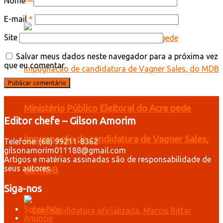
Nome
*
E-mail
*
Site
Salvar meus dados neste navegador para a próxima vez
que eu comentar.
Ministério Público Eleitoral do Acre pede
Editor chefe – Gilson Amorim
impugnação de candidatura de Vagner Sales,
Telefone: (68) 99211-8362
gilsonamorim011188@gmail.com
Artigos e matérias assinadas são de responsabilidade de
seus autores.
do MDB
Siga-nos
Sobre Nós
Anuncie