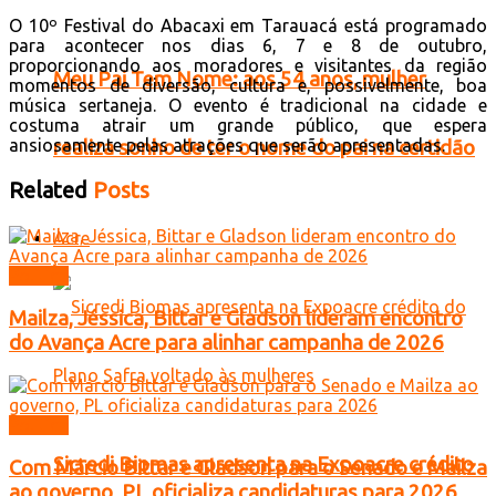
O 10º Festival do Abacaxi em Tarauacá está programado
para acontecer nos dias 6, 7 e 8 de outubro,
proporcionando aos moradores e visitantes da região
Meu Pai Tem Nome: aos 54 anos, mulher
momentos de diversão, cultura e, possivelmente, boa
música sertaneja. O evento é tradicional na cidade e
costuma atrair um grande público, que espera
ansiosamente pelas atrações que serão apresentadas.
realiza sonho de ter o nome do pai na certidão
Related
Posts
Acre
Política
Mailza, Jéssica, Bittar e Gladson lideram encontro
do Avança Acre para alinhar campanha de 2026
Política
Sicredi Biomas apresenta na Expoacre crédito
Com Márcio Bittar e Gladson para o Senado e Mailza
ao governo, PL oficializa candidaturas para 2026