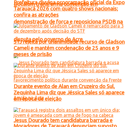
Prefeitura divulga programação oficial da Expo
Bocalom transforma convenção em
Tarauacá 2026 com quatro shows nacionais;
confira as atrações
demonstração de força e reposiciona PSDB na
disputa pelo governo do Acre
STJ rejeita por unanimidade recurso de Gladson
Cameli e mantém condenação de 25 anos e 9
meses de prisão
Durante evento de Alan em Cruzeiro do Sul,
Zequinha Lima diz que Jéssica Sales só aparece
em época de eleição
Jesus Dourado tem candidatura barrada e
Moradores de Tarauacá denunciam suposto