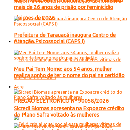
Feijó: MPAC obtém condenação de homem a
mais de 26 anos de prisão por feminicídio
eleições de 2026
Prefeitura de Tarauacá inaugura Centro de
Atenção Psicossocial (CAPS I)
Licitações
Meu Pai Tem Nome: aos 54 anos, mulher
realiza sonho de ter o nome do pai na certidão
Acre
PREGÃO ELETRONICO Nº 90058/2026
Sicredi Biomas apresenta na Expoacre crédito
do Plano Safra voltado às mulheres