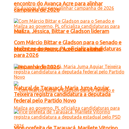
encontro do Avança Acre para alinhar
campanha de 2026
Mailza, Jéssica, Bittar e Gladson lideram
Com Márcio Bittar e Gladson para o Senado e
Mailza ao governo, PL oficializa candidaturas
encontro do Avança Acre para alinhar
para 2026
campanha de 2026
Natural de Tarauacá, Maria Juma Aguiar
Teixeira registra candidatura a deputada
federal pelo Partido Novo
Vice-prefeita de Tarauacá, Marilete Vitorino