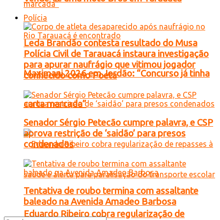
Polícia
Leda Brandão contesta resultado do Musa
Polícia Civil de Tarauacá instaura investigação
para apurar naufrágio que vitimou jogador
Maximani 2026 em Jordão: “Concurso já tinha
conhecido como Poeta
carta marcada”
Senador Sérgio Petecão cumpre palavra, e CSP
aprova restrição de ‘saidão’ para presos
condenados
Tentativa de roubo termina com assaltante
baleado na Avenida Amadeo Barbosa
Eduardo Ribeiro cobra regularização de