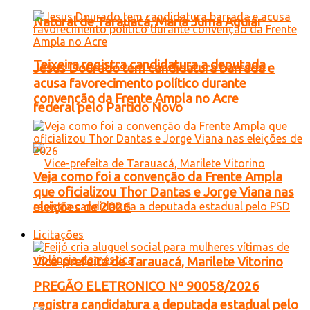
Natural de Tarauacá, Maria Juma Aguiar
Teixeira registra candidatura a deputada
Jesus Dourado tem candidatura barrada e
acusa favorecimento político durante
convenção da Frente Ampla no Acre
federal pelo Partido Novo
Veja como foi a convenção da Frente Ampla
que oficializou Thor Dantas e Jorge Viana nas
eleições de 2026
Licitações
Vice-prefeita de Tarauacá, Marilete Vitorino
PREGÃO ELETRONICO Nº 90058/2026
registra candidatura a deputada estadual pelo