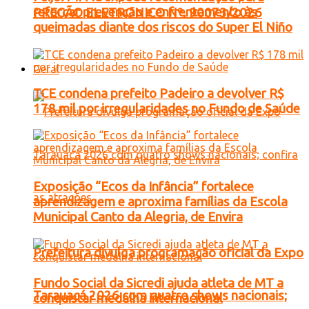
reforçar prevenção e enfrentamento às
PREGÃO ELETRONICO Nº. 90073/2026
queimadas diante dos riscos do Super El Niño
Geral
TCE condena prefeito Padeiro a devolver R$
178 mil por irregularidades no Fundo de Saúde
Exposição “Ecos da Infância” fortalece
aprendizagem e aproxima famílias da Escola
Municipal Canto da Alegria, de Envira
Prefeitura divulga programação oficial da Expo
Fundo Social da Sicredi ajuda atleta de MT a
Tarauacá 2026 com quatro shows nacionais;
conquistar medalha internacional