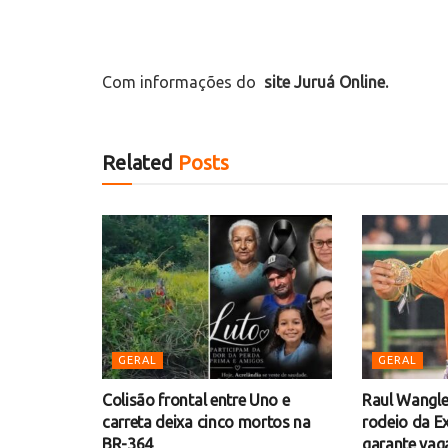
Com informações do
site Juruá Online.
Related
Posts
GERAL
GERAL
Colisão frontal entre Uno e
Raul Wanglei
carreta deixa cinco mortos na
rodeio da E
BR-364
garante vag