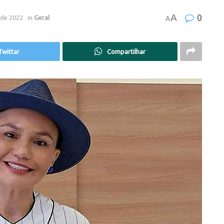
A
0
 de 2022
in
Geral
A
Twittar
Compartilhar