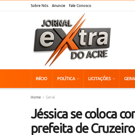
Sobre Nós
Anuncie
Fale Conosco
INÍCIO
POLÍTICA
LICITAÇÕES
GERA
Home
Geral
Jéssica se coloca c
prefeita de Cruzeiro