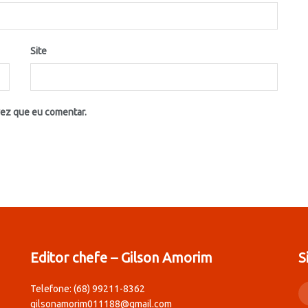
Site
vez que eu comentar.
Editor chefe – Gilson Amorim
S
Telefone: (68) 99211-8362
gilsonamorim011188@gmail.com