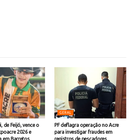
GERAL
, de Feijó, vence o
PF deflagra operação no Acre
xpoacre 2026 e
para investigar fraudes em
a em Barretos
registros de pescadores