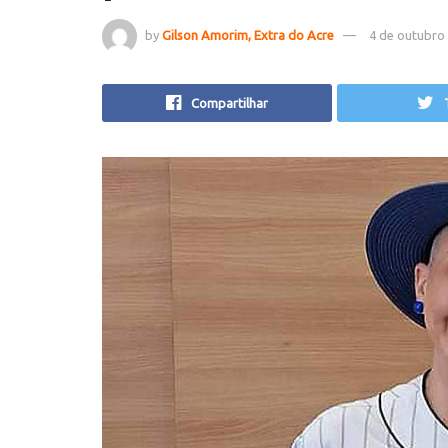
by
Gilson Amorim, Extra do Acre
4 de outubro
Compartilhar