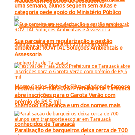
fraudes em registros de pescadores
uma semana, alunos seguem sem aulas e
categoria pede apoio do Ministério Público
Sua parceira em regularização e gestão
ambiental: ROVITAL Soluções Ambientais e
Assessoria
Morre Carlos Pinto da Silva, criador do famoso
Festival de Praia 2026: Prefeitura de Tarauacá
abre inscrições para o Garota Verão com
prêmio de R$ 5 mil
Shampoo Esperança e um dos nomes mais
conhecidos de Tarauacá
Paralisação de barqueiros deixa cerca de 700