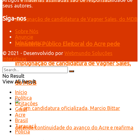
seus autores.
Siga-nos
Sobre Nós
Anuncie
Fale Conosco
Ministério Público Eleitoral do Acre pede
© 2021 - Desenvolvido por
Webmundo Soluções
Interativas
impugnação de candidatura de Vagner Sales,
No Result
View All Result
do MDB
Início
Política
Licitações
Geral
Acre
Brasil
Tarauacá
Polícia