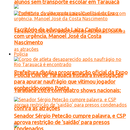
alunos sem transporte escolar em Tarauacá
Escritório da advogada Laiza Camilo procura,
com urgência, Manoel José da Costa
Nascimento
Polícia
Prefeitura divulga programação oficial da Expo
Polícia Civil de Tarauacá instaura investigação
para apurar naufrágio que vitimou jogador
conhecido como Poeta
Tarauacá 2026 com quatro shows nacionais;
confira as atrações
Senador Sérgio Petecão cumpre palavra, e CSP
aprova restrição de ‘saidão’ para presos
condenados