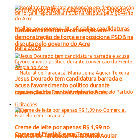
Com Márcio Bittar e Gladson para o Senado e
Mailza ao governo, PL oficializa candidaturas
Bocalom transforma convenção em
demonstração de força e reposiciona PSDB na
disputa pelo governo do Acre
para 2026
Jesus Dourado tem candidatura barrada e
acusa favorecimento político durante
convenção da Frente Ampla no Acre
Licitações
Creme de leite por apenas R$ 1,99 no
Comercial Filadélfia em Tarauacá
Natural de Tarauacá, Maria Juma Aguiar