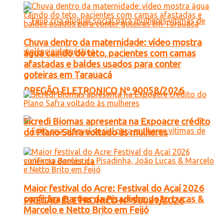
Chuva dentro da maternidade: vídeo mostra
água caindo do teto, pacientes com camas
afastadas e baldes usados para conter
goteiras em Tarauacá
PREGÃO ELETRONICO Nº 90058/2026
Sicredi Biomas apresenta na Expoacre crédito
do Plano Safra voltado às mulheres
Maior festival do Acre: Festival do Açaí 2026
confirma Barões da Pisadinha, João Lucas &
PREGÃO ELETRONICO Nº 90081/2026
Marcelo e Netto Brito em Feijó