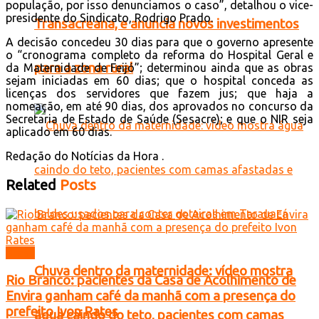
população, por isso denunciamos o caso”, detalhou o vice-
presidente do Sindicato, Rodrigo Prado.
Transacreana, e anuncia novos investimentos
A decisão concedeu 30 dias para que o governo apresente
o “cronograma completo da reforma do Hospital Geral e
para a zona rural
da Maternidade de Feijó”; determinou ainda que as obras
sejam iniciadas em 60 dias; que o hospital conceda as
licenças dos servidores que fazem jus; que haja a
nomeação, em até 90 dias, dos aprovados no concurso da
Secretaria de Estado de Saúde (Sesacre); e que o NIR seja
aplicado em 60 dias.
Redação do Notícias da Hora
.
Related
Posts
Brasil
Chuva dentro da maternidade: vídeo mostra
Rio Branco: pacientes da Casa de Acolhimento de
Envira ganham café da manhã com a presença do
prefeito Ivon Rates
água caindo do teto, pacientes com camas