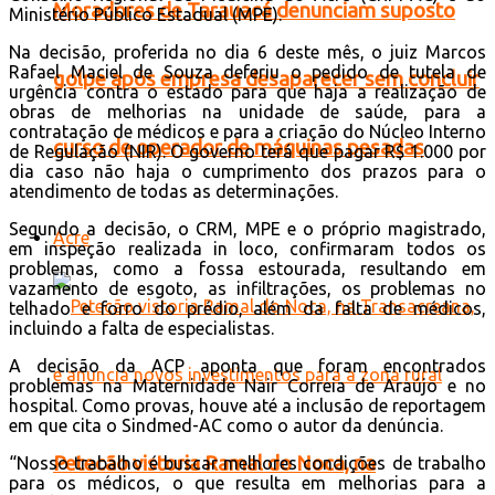
Moradores de Tarauacá denunciam suposto
Ministério Público Estadual (MPE).
Na decisão, proferida no dia 6 deste mês, o juiz Marcos
Rafael Maciel de Souza deferiu o pedido de tutela de
golpe após empresa desaparecer sem concluir
urgência contra o estado para que haja a realização de
obras de melhorias na unidade de saúde, para a
contratação de médicos e para a criação do Núcleo Interno
curso de operador de máquinas pesadas
de Regulação (NIR). O governo terá que pagar R$ 1.000 por
dia caso não haja o cumprimento dos prazos para o
atendimento de todas as determinações.
Segundo a decisão, o CRM, MPE e o próprio magistrado,
Acre
em inspeção realizada in loco, confirmaram todos os
problemas, como a fossa estourada, resultando em
vazamento de esgoto, as infiltrações, os problemas no
telhado e forro do prédio, além da falta de médicos,
incluindo a falta de especialistas.
A decisão da ACP aponta que foram encontrados
problemas na Maternidade Nair Correia de Araújo e no
hospital. Como provas, houve até a inclusão de reportagem
em que cita o Sindmed-AC como o autor da denúncia.
Petecão vistoria Ramal do Noca, na
“Nosso trabalho é buscar melhores condições de trabalho
para os médicos, o que resulta em melhorias para a