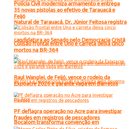
Polícia Civil moderniza armamento e entrega
35 novas pistolas ao efetivo de Tarauacá e
Feijó
Natural de Tarauacá, Dr. Júnior Feitosa registra
candidatura ao Senado pelo Democracia Cristã
Colisão frontal entre Uno e carreta deixa cinco
mortos na BR-364
Raul Wanglei, de Feijó, vence o rodeio da
Expoacre 2026 e garante vaga em Barretos
PF deflagra operação no Acre para investigar
fraudes em registros de pescadores
Bocalom transforma convenção em