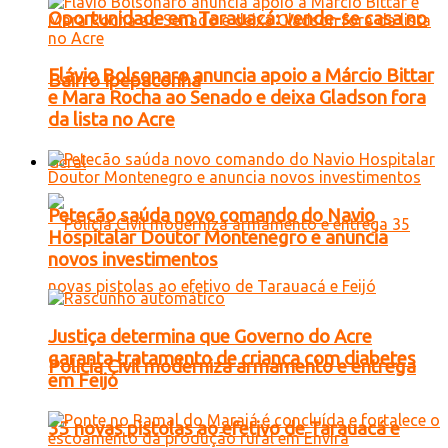
Oportunidade em Tarauacá: vende-se casa no
Flávio Bolsonaro anuncia apoio a Márcio Bittar
Bairro Ipepaconha
e Mara Rocha ao Senado e deixa Gladson fora
da lista no Acre
Geral
Petecão saúda novo comando do Navio
Hospitalar Doutor Montenegro e anuncia
novos investimentos
Justiça determina que Governo do Acre
garanta tratamento de criança com diabetes
Polícia Civil moderniza armamento e entrega
em Feijó
35 novas pistolas ao efetivo de Tarauacá e