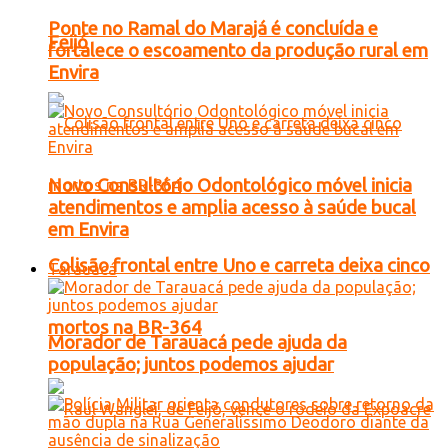
Ponte no Ramal do Marajá é concluída e
Feijó
fortalece o escoamento da produção rural em
Envira
Novo Consultório Odontológico móvel inicia
atendimentos e amplia acesso à saúde bucal
em Envira
Colisão frontal entre Uno e carreta deixa cinco
Tarauacá
mortos na BR-364
Morador de Tarauacá pede ajuda da
população; juntos podemos ajudar