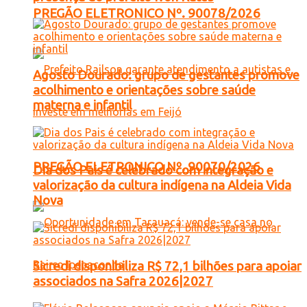
PREGÃO ELETRONICO Nº. 90078/2026
Agosto Dourado: grupo de gestantes promove
acolhimento e orientações sobre saúde
materna e infantil
PREGÃO ELETRONICO Nº. 90070/2026
Dia dos Pais é celebrado com integração e
valorização da cultura indígena na Aldeia Vida
Nova
Sicredi disponibiliza R$ 72,1 bilhões para apoiar
associados na Safra 2026|2027