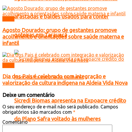
afastadas e baldes usados para conter
Brasil
Agosto Dourado: grupo de gestantes promove
goteiras em Tarauacá
acolhimento e orientações sobre saúde materna e
infantil
Brasil
Dia dos Pais é celebrado com integração e
valorização da cultura indígena na Aldeia Vida Nova
Deixe um comentário
Sicredi Biomas apresenta na Expoacre crédito
O seu endereço de e-mail não será publicado.
Campos
obrigatórios são marcados com
*
do Plano Safra voltado às mulheres
Comentário
*