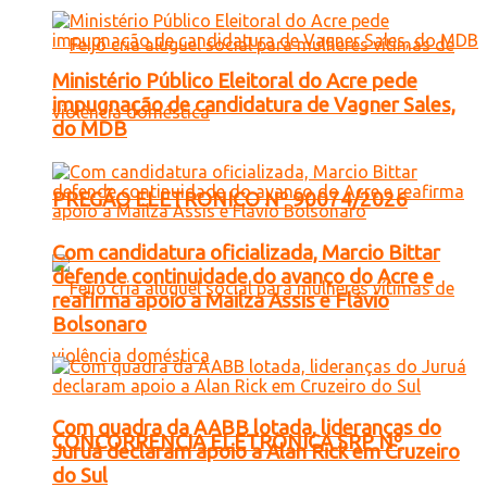
Ministério Público Eleitoral do Acre pede
impugnação de candidatura de Vagner Sales,
do MDB
PREGÃO ELETRONICO Nº 90074/2026
Com candidatura oficializada, Marcio Bittar
defende continuidade do avanço do Acre e
reafirma apoio a Mailza Assis e Flávio
Bolsonaro
Com quadra da AABB lotada, lideranças do
CONCORRENCIA ELETRONICA SRP Nº
Juruá declaram apoio a Alan Rick em Cruzeiro
do Sul