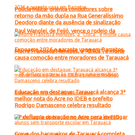
Polícia Militar orienta condutores sobre
retorno da mão dupla na Rua Generalíssimo
Deodoro diante da ausência de sinalização
Raul Wanglei, de Feijó, vence o rodeio da
Expoacre 2026 e garante vaga em Barretos
Morre Francisca Menezes, a “Chica”, e morte
causa comoção entre moradores de Tarauacá
Educação em destaque: Tarauacá alcança 3ª
melhor nota do Acre no IDEB e prefeito
Rodrigo Damasceno celebra resultado
PF deflagra operação no Acre para investigar
Greve dos barqueiros de Tarauacá completa