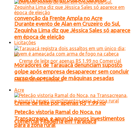
convenção da Frente Ampla no Acre
Durante evento de Alan em Cruzeiro do Sul,
Zequinha Lima diz que Jéssica Sales só aparece
em época de eleição
Licitações
Moradores de Tarauacá denunciam suposto
golpe após empresa desaparecer sem concluir
curso de operador de máquinas pesadas
Acre
Creme de leite por apenas R$ 1,99 no
Petecão vistoria Ramal do Noca, na
Transacreana, e anuncia novos investimentos
Comercial Filadélfia em Tarauacá
para a zona rural