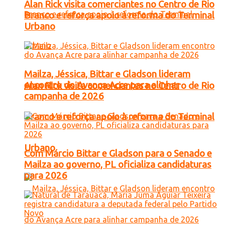
Alan Rick visita comerciantes no Centro de Rio
Branco e reforça apoio à reforma do Terminal
Urbano
Mailza, Jéssica, Bittar e Gladson lideram
encontro do Avança Acre para alinhar
Alan Rick visita comerciantes no Centro de Rio
campanha de 2026
Branco e reforça apoio à reforma do Terminal
Urbano
Com Márcio Bittar e Gladson para o Senado e
Mailza ao governo, PL oficializa candidaturas
para 2026