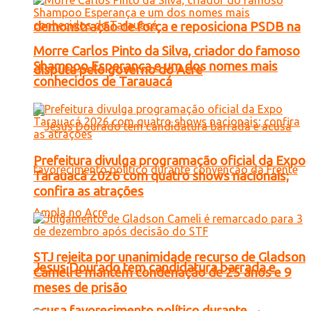
demonstração de força e reposiciona PSDB na
Morre Carlos Pinto da Silva, criador do famoso
Shampoo Esperança e um dos nomes mais
disputa pelo governo do Acre
conhecidos de Tarauacá
Prefeitura divulga programação oficial da Expo
Tarauacá 2026 com quatro shows nacionais;
confira as atrações
STJ rejeita por unanimidade recurso de Gladson
Jesus Dourado tem candidatura barrada e
Cameli e mantém condenação de 25 anos e 9
meses de prisão
acusa favorecimento político durante