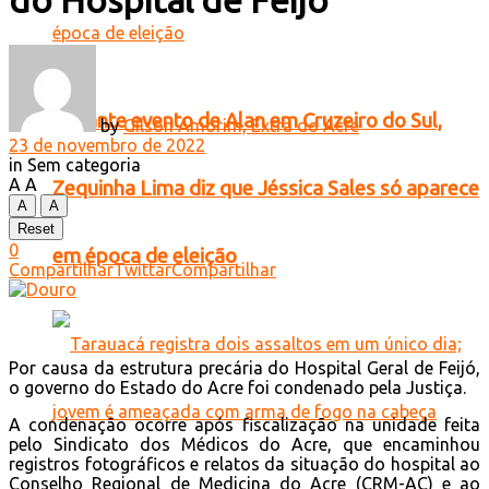
do Hospital de Feijó
Durante evento de Alan em Cruzeiro do Sul,
by
Gilson Amorim, Extra do Acre
23 de novembro de 2022
in
Sem categoria
A
A
Zequinha Lima diz que Jéssica Sales só aparece
A
A
Reset
0
em época de eleição
Compartilhar
Twittar
Compartilhar
Por causa da estrutura precária do Hospital Geral de Feijó,
o governo do Estado do Acre foi condenado pela Justiça.
A condenação ocorre após fiscalização na unidade feita
pelo Sindicato dos Médicos do Acre, que encaminhou
registros fotográficos e relatos da situação do hospital ao
Conselho Regional de Medicina do Acre (CRM-AC) e ao