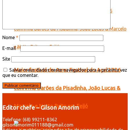
Nome
*
E-mail
*
Site
Maior festival do Acre: Festival do Açaí 2026
Salvar meus dados neste navegador para a próxima vez
que eu comentar.
confirma Barões da Pisadinha, João Lucas &
Marcelo e Netto Brito em Feijó
Editor chefe – Gilson Amorim
Telefone: (68) 99211-8362
gilsonamorim011188@gmail.com
Artigos e matérias assinadas são de responsabilidade de