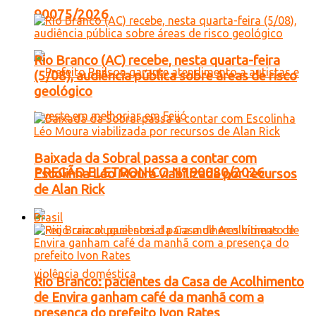
90075/2026
Rio Branco (AC) recebe, nesta quarta-feira
(5/08), audiência pública sobre áreas de risco
geológico
Baixada da Sobral passa a contar com
PREGÃO ELETRONICO Nº 90080/2026
Escolinha Léo Moura viabilizada por recursos
de Alan Rick
Brasil
Rio Branco: pacientes da Casa de Acolhimento
de Envira ganham café da manhã com a
presença do prefeito Ivon Rates