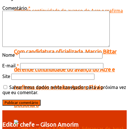
Comentário
*
Com candidatura oficializada, Marcio Bittar
Nome
*
E-mail
*
defende continuidade do avanço do Acre e
Site
reafirma apoio a Mailza Assis e Flávio
Salvar meus dados neste navegador para a próxima vez
que eu comentar.
Bolsonaro
Editor chefe – Gilson Amorim