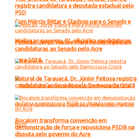
registra candidatura a deputada estadual pelo
PSD
Com Márcio Bittar e Gladson para o Senado e
Mailza ao governo, PL oficializa candidaturas
Petecão, Jorge Viana e Mara Rocha registram
candidaturas ao Senado pelo Acre
para 2026
Natural de Tarauacá, Dr. Júnior Feitosa registra
candidatura ao Senado pelo Democracia Cristã
Bocalom transforma convenção em
demonstração de força e reposiciona PSDB na
disputa pelo governo do Acre