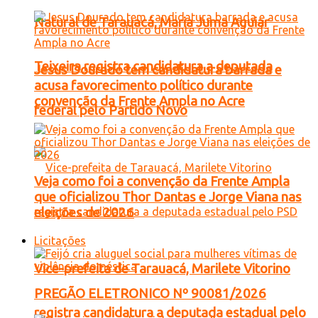
Natural de Tarauacá, Maria Juma Aguiar
Teixeira registra candidatura a deputada
Jesus Dourado tem candidatura barrada e
acusa favorecimento político durante
convenção da Frente Ampla no Acre
federal pelo Partido Novo
Veja como foi a convenção da Frente Ampla
que oficializou Thor Dantas e Jorge Viana nas
eleições de 2026
Licitações
Vice-prefeita de Tarauacá, Marilete Vitorino
PREGÃO ELETRONICO Nº 90081/2026
registra candidatura a deputada estadual pelo