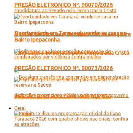
PREGÃO ELETRONICO Nº. 90070/2026
Oportunidade em Tarauacá: vende-se casa no
Natural de Tarauacá, Dr. Júnior Feitosa registra
Bairro Ipepaconha
candidatura ao Senado pelo Democracia Cristã
PREGÃO ELETRONICO Nº. 90073/2026
PREGÃO ELETRONICO Nº 90076/2026
Geral