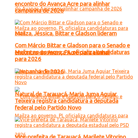
encontro do Avança Acre para alinhar
campanha de 2026
Mailza, Jéssica, Bittar e Gladson lideram
Com Márcio Bittar e Gladson para o Senado e
Mailza ao governo, PL oficializa candidaturas
encontro do Avança Acre para alinhar
para 2026
campanha de 2026
Natural de Tarauacá, Maria Juma Aguiar
Teixeira registra candidatura a deputada
federal pelo Partido Novo
Vice-prefeita de Tarauacá, Marilete Vitorino