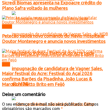
Sicredi Biomas apresenta na Expoacre crédito do
Plano Safra voltado às mulheres
Brasil
Petecão saúda novo comando do Navio Hospitalar
Doutor Montenegro e anuncia novos investimentos
Ministério Público Eleitoral do Acre pede
Acre
impugnação de candidatura de Vagner Sales,
Maior festival do Acre: Festival do Açaí 2026
confirma Barões da Pisadinha, João Lucas &
do MDB
Marcelo e Netto Brito em Feijó
Deixe um comentário
O seu endereço de e-mail não será publicado.
Campos
obrigatórios são marcados com
*