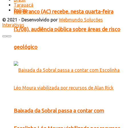
Tarauacá
Polícia
Rio Branco (AC) recebe, nesta quarta-feira
© 2021 - Desenvolvido por
Webmundo Soluções
Interativas
(5/08), audiência pública sobre áreas de risco
geológico
Baixada da Sobral passa a contar com