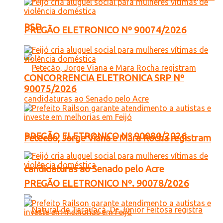
PSD
PREGÃO ELETRONICO Nº 90074/2026
CONCORRENCIA ELETRONICA SRP Nº
90075/2026
PREGÃO ELETRONICO Nº 90080/2026
Petecão, Jorge Viana e Mara Rocha registram
candidaturas ao Senado pelo Acre
PREGÃO ELETRONICO Nº. 90078/2026