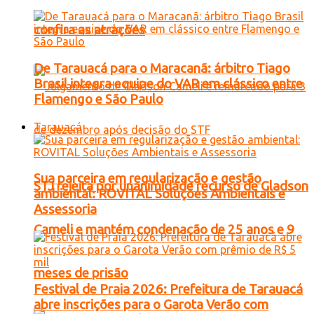
confira as atrações
De Tarauacá para o Maracanã: árbitro Tiago
Brasil integra equipe do VAR em clássico entre
Flamengo e São Paulo
Tarauacá
Sua parceira em regularização e gestão
STJ rejeita por unanimidade recurso de Gladson
ambiental: ROVITAL Soluções Ambientais e
Assessoria
Cameli e mantém condenação de 25 anos e 9
meses de prisão
Festival de Praia 2026: Prefeitura de Tarauacá
abre inscrições para o Garota Verão com