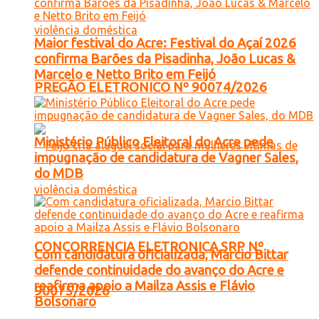
Maior festival do Acre: Festival do Açaí 2026
confirma Barões da Pisadinha, João Lucas &
Marcelo e Netto Brito em Feijó
PREGÃO ELETRONICO Nº 90074/2026
Ministério Público Eleitoral do Acre pede
impugnação de candidatura de Vagner Sales,
do MDB
CONCORRENCIA ELETRONICA SRP Nº
Com candidatura oficializada, Marcio Bittar
defende continuidade do avanço do Acre e
reafirma apoio a Mailza Assis e Flávio
90075/2026
Bolsonaro