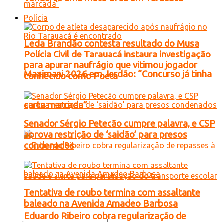
Polícia
Leda Brandão contesta resultado do Musa
Polícia Civil de Tarauacá instaura investigação
para apurar naufrágio que vitimou jogador
Maximani 2026 em Jordão: “Concurso já tinha
conhecido como Poeta
carta marcada”
Senador Sérgio Petecão cumpre palavra, e CSP
aprova restrição de ‘saidão’ para presos
condenados
Tentativa de roubo termina com assaltante
baleado na Avenida Amadeo Barbosa
Eduardo Ribeiro cobra regularização de