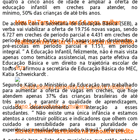
quatro a cinco anos de idade e ampliar a oferta de
educação infantil em creches para atender, no
mínimo,
50% das crianças de até três anos.
Meu Pai Tem Nome: aos 54 anos, mulher
De acordo com a Secretaria de Educação Básica (SEB), a
verba vai viabilizar a oferta de 19.756 novas vagas, sendo
6.727 em creches de período parcial e 4.431 em creches de
período integral. Outras 7.447 vagas serão destinadas a
realiza sonho de ter o nome do pai na certidão
pré-escolas em período parcial e 1.151, em período
integral. “ A Educação Infantil, felizmente, não é mais vista
apenas como temática assistencial, mas parte efetiva da
Educação Básica e um direito na trajetória escolar de
Acre
todos ”, afirmou a secretária de Educação Básica do MEC,
Katia Schweickardt .
Segundo Kátia, o Ministério da Educação tem trabalhado
para aumentar a oferta de vagas em creches, que hoje
atendem apenas 37% das crianças brasileiras de até
três anos , e garantir a qualidade de aprendizagem,
cuidado, desenvolvimento e interação a esses
estudantes. “ Não existe uma única infância e estamos
atentos a construir políticas e indicadores que olhem com
cuidado e sensibilidade para essa pluralidade de
experiências e realidades em todo o Brasil ”, reforçou.
Sicredi Biomas apresenta na Expoacre crédito