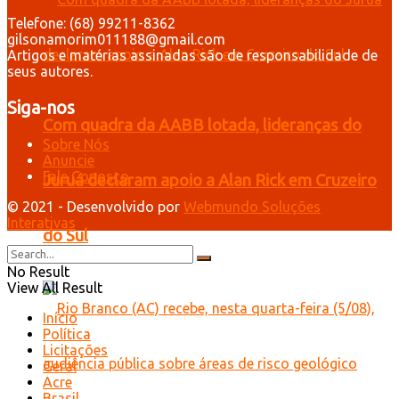
Telefone: (68) 99211-8362
gilsonamorim011188@gmail.com
Artigos e matérias assinadas são de responsabilidade de
seus autores.
Siga-nos
Com quadra da AABB lotada, lideranças do
Sobre Nós
Anuncie
Fale Conosco
Juruá declaram apoio a Alan Rick em Cruzeiro
© 2021 - Desenvolvido por
Webmundo Soluções
Interativas
do Sul
No Result
View All Result
Início
Política
Licitações
Geral
Acre
Brasil