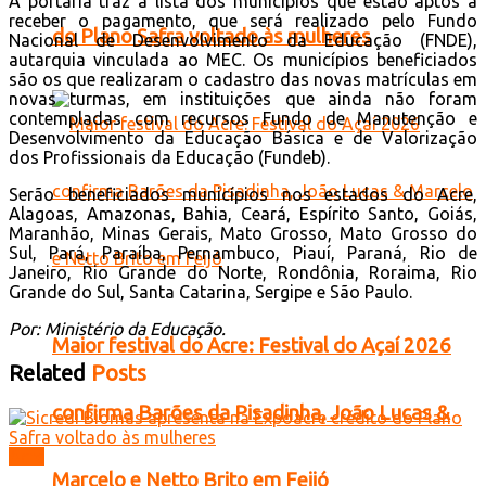
A portaria traz a lista dos municípios que estão aptos a
receber o pagamento, que será realizado pelo Fundo
do Plano Safra voltado às mulheres
Nacional de Desenvolvimento da Educação (FNDE),
autarquia vinculada ao MEC. Os municípios beneficiados
são os que realizaram o cadastro das novas matrículas em
novas turmas, em instituições que ainda não foram
contempladas com recursos Fundo de Manutenção e
Desenvolvimento da Educação Básica e de Valorização
dos Profissionais da Educação (Fundeb).
Serão beneficiados municípios nos estados do Acre,
Alagoas, Amazonas, Bahia, Ceará, Espírito Santo, Goiás,
Maranhão, Minas Gerais, Mato Grosso, Mato Grosso do
Sul, Pará, Paraíba, Pernambuco, Piauí, Paraná, Rio de
Janeiro, Rio Grande do Norte, Rondônia, Roraima, Rio
Grande do Sul, Santa Catarina, Sergipe e São Paulo.
Por: Ministério da Educação.
Maior festival do Acre: Festival do Açaí 2026
Related
Posts
confirma Barões da Pisadinha, João Lucas &
Acre
Marcelo e Netto Brito em Feijó