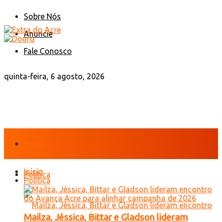
Sobre Nós
Anuncie
Fale Conosco
quinta-feira, 6 agosto, 2026
Início
Início
Política
Política
Mailza, Jéssica, Bittar e Gladson lideram