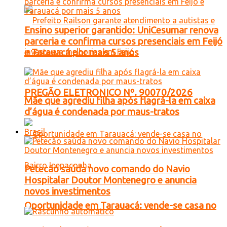
Ensino superior garantido: UniCesumar renova
parceria e confirma cursos presenciais em Feijó
e Tarauacá por mais 5 anos
PREGÃO ELETRONICO Nº. 90070/2026
Mãe que agrediu filha após flagrá-la em caixa
d’água é condenada por maus-tratos
Brasil
Petecão saúda novo comando do Navio
Hospitalar Doutor Montenegro e anuncia
novos investimentos
Oportunidade em Tarauacá: vende-se casa no