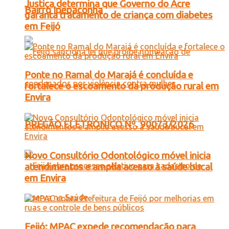
Justiça determina que Governo do Acre
Bairro Ipepaconha
garanta tratamento de criança com diabetes
em Feijó
Ponte no Ramal do Marajá é concluída e
fortalece o escoamento da produção rural em
Envira
PREGÃO ELETRONICO Nº. 90073/2026
Novo Consultório Odontológico móvel inicia
atendimentos e amplia acesso à saúde bucal
em Envira
Feijó: MPAC expede recomendação para