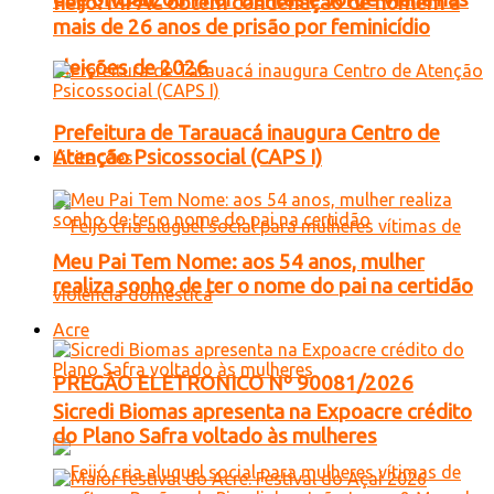
Feijó: MPAC obtém condenação de homem a
mais de 26 anos de prisão por feminicídio
eleições de 2026
Prefeitura de Tarauacá inaugura Centro de
Atenção Psicossocial (CAPS I)
Licitações
Meu Pai Tem Nome: aos 54 anos, mulher
realiza sonho de ter o nome do pai na certidão
Acre
PREGÃO ELETRONICO Nº 90081/2026
Sicredi Biomas apresenta na Expoacre crédito
do Plano Safra voltado às mulheres