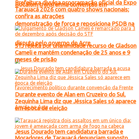
Prefeitura divulga programação oficial da Expo
Bocalom transforma convenção em
Tarauacá 2026 com quatro shows nacionais;
confira as atrações
demonstração de força e reposiciona PSDB na
disputa pelo governo do Acre
STJ rejeita por unanimidade recurso de Gladson
Cameli e mantém condenação de 25 anos e 9
meses de prisão
Durante evento de Alan em Cruzeiro do Sul,
Zequinha Lima diz que Jéssica Sales só aparece
em época de eleição
Jesus Dourado tem candidatura barrada e
Moradores de Tarauacá denunciam suposto