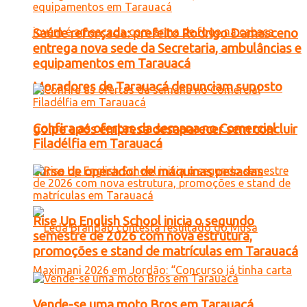
Saúde reforçada: prefeito Rodrigo Damasceno
entrega nova sede da Secretaria, ambulâncias e
equipamentos em Tarauacá
Moradores de Tarauacá denunciam suposto
Confira as ofertas da semana no Comercial
golpe após empresa desaparecer sem concluir
Filadélfia em Tarauacá
curso de operador de máquinas pesadas
Rise Up English School inicia o segundo
semestre de 2026 com nova estrutura,
promoções e stand de matrículas em Tarauacá
Vende-se uma moto Bros em Tarauacá