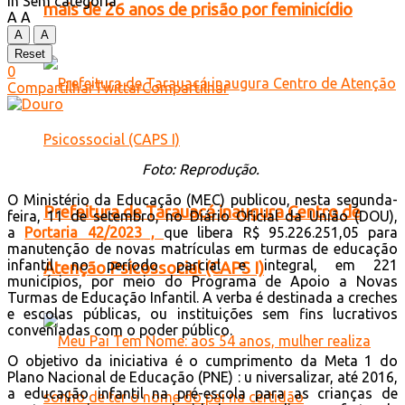
in
Sem categoria
mais de 26 anos de prisão por feminicídio
A
A
A
A
Reset
0
Compartilhar
Twittar
Compartilhar
Foto: Reprodução.
O Ministério da Educação (MEC) publicou, nesta segunda-
Prefeitura de Tarauacá inaugura Centro de
feira, 11 de setembro, no Diário Oficial da União (DOU),
a
Portaria 42/2023 ,
que libera R$ 95.226.251,05 para
manutenção de novas matrículas em turmas de educação
infantil no período parcial e integral, em 221
Atenção Psicossocial (CAPS I)
municípios, por meio do Programa de Apoio a Novas
Turmas de Educação Infantil. A verba é destinada a creches
e escolas públicas, ou instituições sem fins lucrativos
conveniadas com o poder público.
O objetivo da iniciativa é o cumprimento da Meta 1 do
Plano Nacional de Educação (PNE) : u niversalizar, até 2016,
a educação infantil na pré-escola para as crianças de