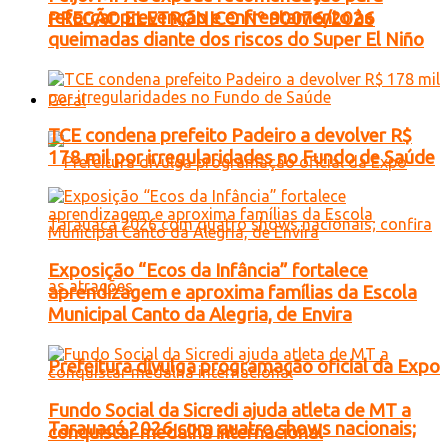
reforçar prevenção e enfrentamento às
PREGÃO ELETRONICO Nº 90076/2026
queimadas diante dos riscos do Super El Niño
Geral
TCE condena prefeito Padeiro a devolver R$
178 mil por irregularidades no Fundo de Saúde
Exposição “Ecos da Infância” fortalece
aprendizagem e aproxima famílias da Escola
Municipal Canto da Alegria, de Envira
Prefeitura divulga programação oficial da Expo
Fundo Social da Sicredi ajuda atleta de MT a
Tarauacá 2026 com quatro shows nacionais;
conquistar medalha internacional