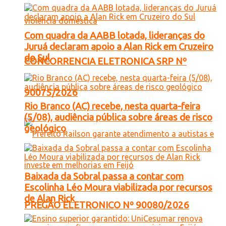
Com quadra da AABB lotada, lideranças do
Juruá declaram apoio a Alan Rick em Cruzeiro
do Sul
CONCORRENCIA ELETRONICA SRP Nº
90075/2026
Rio Branco (AC) recebe, nesta quarta-feira
(5/08), audiência pública sobre áreas de risco
geológico
Baixada da Sobral passa a contar com
Escolinha Léo Moura viabilizada por recursos
de Alan Rick
PREGÃO ELETRONICO Nº 90080/2026