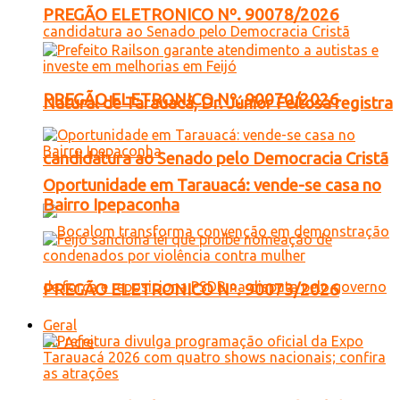
PREGÃO ELETRONICO Nº. 90078/2026
PREGÃO ELETRONICO Nº. 90070/2026
Natural de Tarauacá, Dr. Júnior Feitosa registra
candidatura ao Senado pelo Democracia Cristã
Oportunidade em Tarauacá: vende-se casa no
Bairro Ipepaconha
PREGÃO ELETRONICO Nº. 90073/2026
Geral