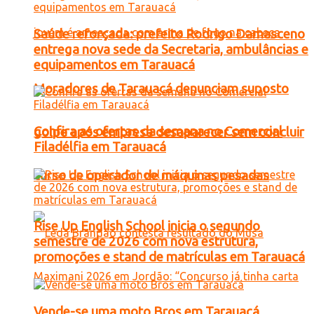
Saúde reforçada: prefeito Rodrigo Damasceno
entrega nova sede da Secretaria, ambulâncias e
equipamentos em Tarauacá
Moradores de Tarauacá denunciam suposto
Confira as ofertas da semana no Comercial
golpe após empresa desaparecer sem concluir
Filadélfia em Tarauacá
curso de operador de máquinas pesadas
Rise Up English School inicia o segundo
semestre de 2026 com nova estrutura,
promoções e stand de matrículas em Tarauacá
Vende-se uma moto Bros em Tarauacá