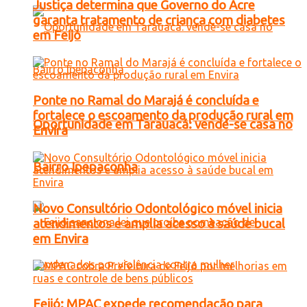
Justiça determina que Governo do Acre
garanta tratamento de criança com diabetes
em Feijó
Ponte no Ramal do Marajá é concluída e
fortalece o escoamento da produção rural em
Oportunidade em Tarauacá: vende-se casa no
Envira
Bairro Ipepaconha
Novo Consultório Odontológico móvel inicia
atendimentos e amplia acesso à saúde bucal
em Envira
Feijó: MPAC expede recomendação para