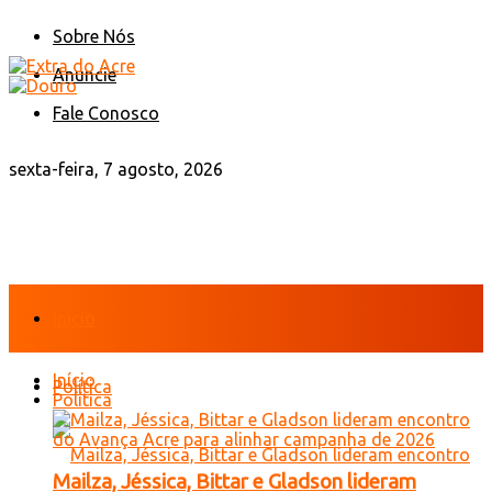
Sobre Nós
Anuncie
Fale Conosco
sexta-feira, 7 agosto, 2026
Início
Início
Política
Política
Mailza, Jéssica, Bittar e Gladson lideram