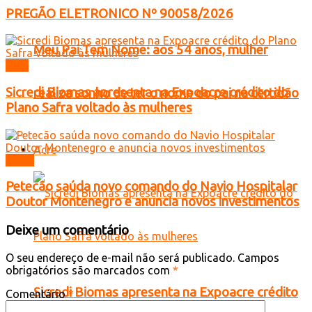
PREGÃO ELETRONICO Nº 90058/2026
Meu Pai Tem Nome: aos 54 anos, mulher
Acre
Sicredi Biomas apresenta na Expoacre crédito do
realiza sonho de ter o nome do pai na certidão
Plano Safra voltado às mulheres
Acre
Brasil
Petecão saúda novo comando do Navio Hospitalar
Doutor Montenegro e anuncia novos investimentos
Deixe um comentário
O seu endereço de e-mail não será publicado.
Campos
obrigatórios são marcados com
*
Sicredi Biomas apresenta na Expoacre crédito
Comentário
*