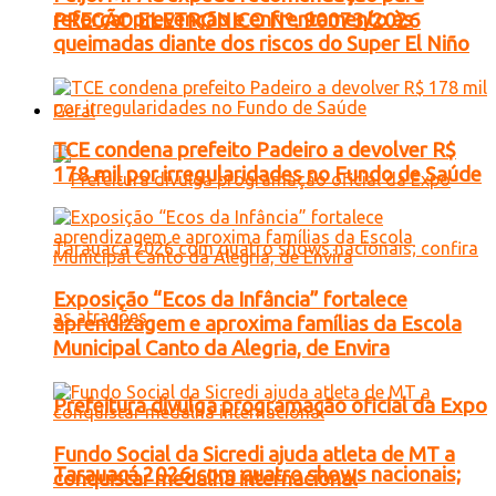
reforçar prevenção e enfrentamento às
PREGÃO ELETRONICO Nº. 90073/2026
queimadas diante dos riscos do Super El Niño
Geral
TCE condena prefeito Padeiro a devolver R$
178 mil por irregularidades no Fundo de Saúde
Exposição “Ecos da Infância” fortalece
aprendizagem e aproxima famílias da Escola
Municipal Canto da Alegria, de Envira
Prefeitura divulga programação oficial da Expo
Fundo Social da Sicredi ajuda atleta de MT a
Tarauacá 2026 com quatro shows nacionais;
conquistar medalha internacional