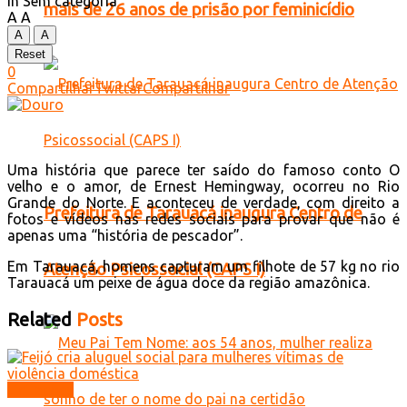
in
Sem categoria
mais de 26 anos de prisão por feminicídio
A
A
A
A
Reset
0
Compartilhar
Twittar
Compartilhar
Uma história que parece ter saído do famoso conto O
velho e o amor, de Ernest Hemingway, ocorreu no Rio
Grande do Norte. E aconteceu de verdade, com direito a
Prefeitura de Tarauacá inaugura Centro de
fotos e vídeos nas redes sociais para provar que não é
apenas uma “história de pescador”.
Em Tarauacá, homens capturam um filhote de 57 kg no rio
Atenção Psicossocial (CAPS I)
Tarauacá um peixe de água doce da região amazônica.
Related
Posts
Licitações