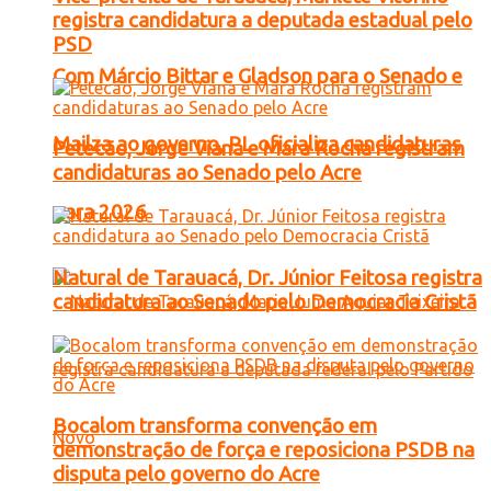
registra candidatura a deputada estadual pelo
PSD
Com Márcio Bittar e Gladson para o Senado e
Mailza ao governo, PL oficializa candidaturas
Petecão, Jorge Viana e Mara Rocha registram
candidaturas ao Senado pelo Acre
para 2026
Natural de Tarauacá, Dr. Júnior Feitosa registra
candidatura ao Senado pelo Democracia Cristã
Bocalom transforma convenção em
demonstração de força e reposiciona PSDB na
disputa pelo governo do Acre