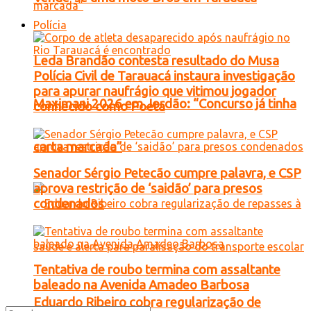
Polícia
Leda Brandão contesta resultado do Musa
Polícia Civil de Tarauacá instaura investigação
para apurar naufrágio que vitimou jogador
Maximani 2026 em Jordão: “Concurso já tinha
conhecido como Poeta
carta marcada”
Senador Sérgio Petecão cumpre palavra, e CSP
aprova restrição de ‘saidão’ para presos
condenados
Tentativa de roubo termina com assaltante
baleado na Avenida Amadeo Barbosa
Eduardo Ribeiro cobra regularização de