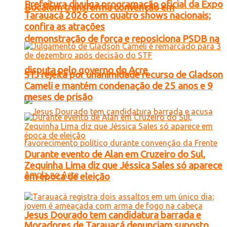
Prefeitura divulga programação oficial da Expo
Bocalom transforma convenção em
Tarauacá 2026 com quatro shows nacionais;
confira as atrações
demonstração de força e reposiciona PSDB na
disputa pelo governo do Acre
STJ rejeita por unanimidade recurso de Gladson
Cameli e mantém condenação de 25 anos e 9
meses de prisão
Durante evento de Alan em Cruzeiro do Sul,
Zequinha Lima diz que Jéssica Sales só aparece
em época de eleição
Jesus Dourado tem candidatura barrada e
Moradores de Tarauacá denunciam suposto