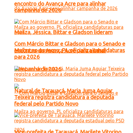
encontro do Avança Acre para alinhar
campanha de 2026
Mailza, Jéssica, Bittar e Gladson lideram
Com Márcio Bittar e Gladson para o Senado e
Mailza ao governo, PL oficializa candidaturas
encontro do Avança Acre para alinhar
para 2026
campanha de 2026
Natural de Tarauacá, Maria Juma Aguiar
Teixeira registra candidatura a deputada
federal pelo Partido Novo
Vice-prefeita de Tarauacá, Marilete Vitorino