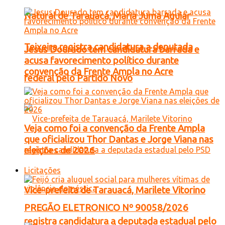
Natural de Tarauacá, Maria Juma Aguiar
Teixeira registra candidatura a deputada
Jesus Dourado tem candidatura barrada e
acusa favorecimento político durante
convenção da Frente Ampla no Acre
federal pelo Partido Novo
Veja como foi a convenção da Frente Ampla
que oficializou Thor Dantas e Jorge Viana nas
eleições de 2026
Licitações
Vice-prefeita de Tarauacá, Marilete Vitorino
PREGÃO ELETRONICO Nº 90058/2026
registra candidatura a deputada estadual pelo