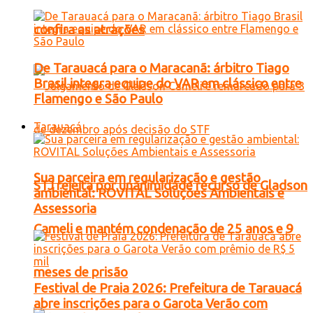
confira as atrações
De Tarauacá para o Maracanã: árbitro Tiago
Brasil integra equipe do VAR em clássico entre
Flamengo e São Paulo
Tarauacá
Sua parceira em regularização e gestão
STJ rejeita por unanimidade recurso de Gladson
ambiental: ROVITAL Soluções Ambientais e
Assessoria
Cameli e mantém condenação de 25 anos e 9
meses de prisão
Festival de Praia 2026: Prefeitura de Tarauacá
abre inscrições para o Garota Verão com