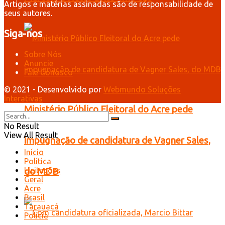
Artigos e matérias assinadas são de responsabilidade de
seus autores.
Siga-nos
Sobre Nós
Anuncie
Fale Conosco
© 2021 - Desenvolvido por
Webmundo Soluções
Interativas
Ministério Público Eleitoral do Acre pede
No Result
View All Result
impugnação de candidatura de Vagner Sales,
Início
Política
Licitações
do MDB
Geral
Acre
Brasil
Tarauacá
Polícia