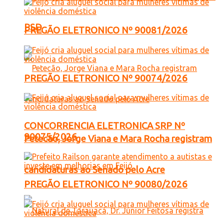
PSD
PREGÃO ELETRONICO Nº 90081/2026
PREGÃO ELETRONICO Nº 90074/2026
CONCORRENCIA ELETRONICA SRP Nº
90075/2026
Petecão, Jorge Viana e Mara Rocha registram
candidaturas ao Senado pelo Acre
PREGÃO ELETRONICO Nº 90080/2026