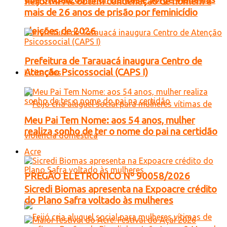
Feijó: MPAC obtém condenação de homem a
mais de 26 anos de prisão por feminicídio
eleições de 2026
Prefeitura de Tarauacá inaugura Centro de
Atenção Psicossocial (CAPS I)
Licitações
Meu Pai Tem Nome: aos 54 anos, mulher
realiza sonho de ter o nome do pai na certidão
Acre
PREGÃO ELETRONICO Nº 90058/2026
Sicredi Biomas apresenta na Expoacre crédito
do Plano Safra voltado às mulheres