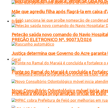
Oportunidade em Tarauacá: vende-se casa no B
Mãe que agrediu filha após flagrá-la em caixa 
Brasil
Petecão saúda novo comando do Navio Hospital
PREGÃO ELETRONICO Nº. 90073/2026
Justiça determina que Governo do Acre garanta 
Geral
Ponte no Ramal do Marajá é concluída e fortale
Novo Consultório Odontológico móvel inicia ate
Prefeitura divulga programação oficial da Expo