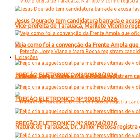
Jesus Dourado tem candidatura barrada e acusa
Vice-prefeita de Tarauacá, Marilete Vitorino re
Veja como foi a convenção da Frente Ampla que 
Licitações
PREGÃO ELETRONICO Nº 90058/2026
Petecão, Jorge Viana e Mara Rocha registram c
PREGÃO ELETRONICO Nº 90081/2026
PREGÃO ELETRONICO Nº 90074/2026
Natural de Tarauacá, Dr. Júnior Feitosa registr