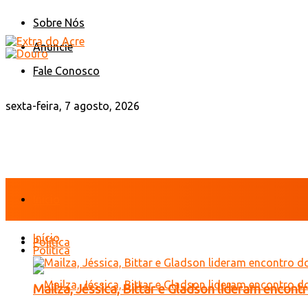
Sobre Nós
Anuncie
Fale Conosco
sexta-feira, 7 agosto, 2026
Início
Início
Política
Política
Mailza, Jéssica, Bittar e Gladson lideram encon