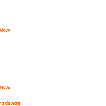
o Novo
o Novo
no do Acre