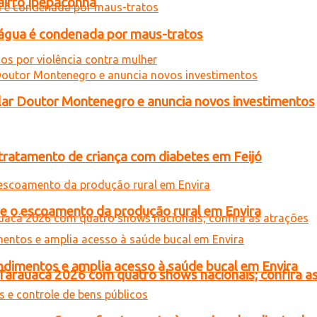
airro Ipepaconha
d’água é condenada por maus-tratos
ar Doutor Montenegro e anuncia novos investimentos
tratamento de criança com diabetes em Feijó
ce o escoamento da produção rural em Envira
ndimentos e amplia acesso à saúde bucal em Envira
 Tarauacá 2026 com quatro shows nacionais; confira a