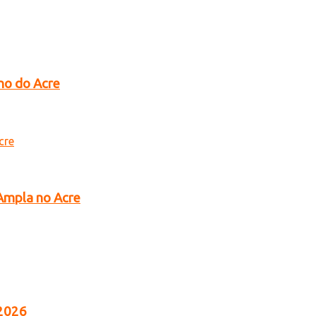
no do Acre
 Ampla no Acre
 2026