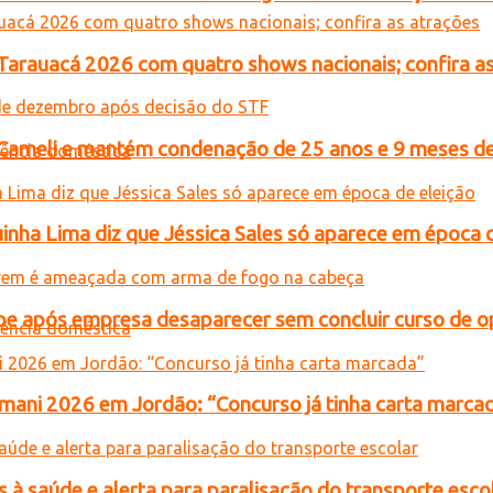
 Tarauacá 2026 com quatro shows nacionais; confira a
n Cameli e mantém condenação de 25 anos e 9 meses de
inha Lima diz que Jéssica Sales só aparece em época 
e após empresa desaparecer sem concluir curso de 
ani 2026 em Jordão: “Concurso já tinha carta marca
 à saúde e alerta para paralisação do transporte esco