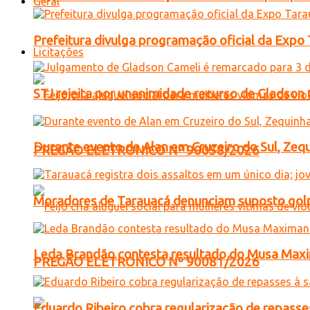
Geral
Prefeitura divulga programação oficial da Expo
Licitações
STJ rejeita por unanimidade recurso de Gladso
Durante evento de Alan em Cruzeiro do Sul, Zequ
PREGÃO ELETRONICO Nº 90058/2026
Moradores de Tarauacá denunciam suposto golp
Leda Brandão contesta resultado do Musa Maxim
PREGÃO ELETRONICO Nº 90081/2026
Eduardo Ribeiro cobra regularização de repasses