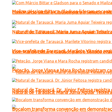
Mailza, Jéssica, Bittar e Gladson lideram encon
Com Márcio Bittar e Gladson para o Senado e Mai
Natural de Tarauacá, Maria Juma Aguiar Teixeira
Vice-prefeita de Tarauacá, Marilete Vitorino re
Com Márcio Bittar e Gladson para o Senado e Mai
Petecão, Jorge Viana e Mara Rocha registram c
Natural de Tarauacá, Dr. Júnior Feitosa registr
Natural de Tarauacá, Maria Juma Aguiar Teixeira
Bocalom transforma convenção em demonstração