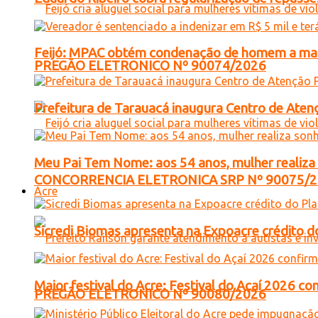
Feijó: MPAC obtém condenação de homem a mais 
PREGÃO ELETRONICO Nº 90074/2026
Prefeitura de Tarauacá inaugura Centro de Atenç
Meu Pai Tem Nome: aos 54 anos, mulher realiza 
CONCORRENCIA ELETRONICA SRP Nº 90075/
Acre
Sicredi Biomas apresenta na Expoacre crédito d
Maior festival do Acre: Festival do Açaí 2026 c
PREGÃO ELETRONICO Nº 90080/2026