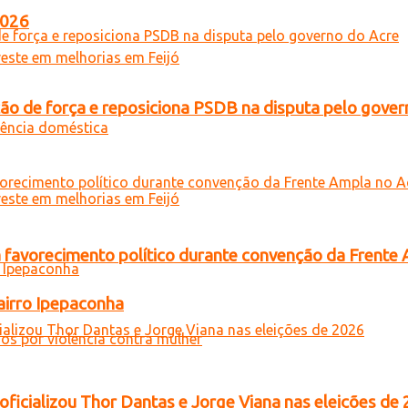
2026
 de força e reposiciona PSDB na disputa pelo gover
 favorecimento político durante convenção da Frente
airro Ipepaconha
oficializou Thor Dantas e Jorge Viana nas eleições de