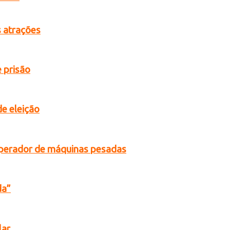
s atrações
 prisão
de eleição
operador de máquinas pesadas
da”
lar