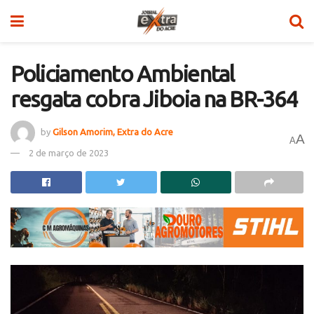
Policiamento Ambiental
resgata cobra Jiboia na BR-364
by
Gilson Amorim, Extra do Acre
A
A
2 de março de 2023