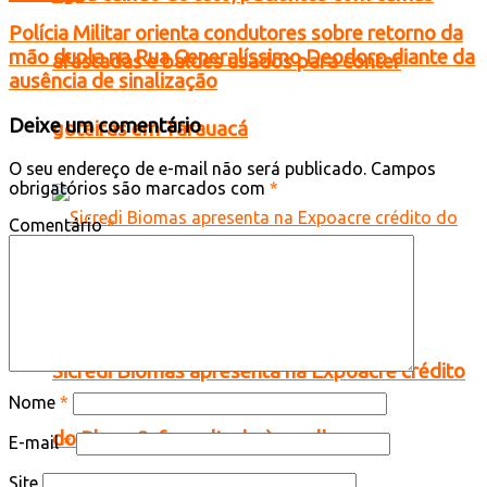
Polícia Militar orienta condutores sobre retorno da
mão dupla na Rua Generalíssimo Deodoro diante da
afastadas e baldes usados para conter
ausência de sinalização
Deixe um comentário
goteiras em Tarauacá
O seu endereço de e-mail não será publicado.
Campos
obrigatórios são marcados com
*
Comentário
*
Sicredi Biomas apresenta na Expoacre crédito
Nome
*
do Plano Safra voltado às mulheres
E-mail
*
Site