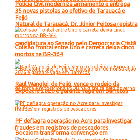
Polícia Civil moderniza armamento e entrega
35 novas pistolas ao efetivo de Tarauacá e
Feijó
Natural de Tarauacá, Dr. Júnior Feitosa registra
candidatura ao Senado pelo Democracia Cristã
Colisão frontal entre Uno e carreta deixa cinco
mortos na BR-364
Raul Wanglei, de Feijó, vence o rodeio da
Expoacre 2026 e garante vaga em Barretos
PF deflagra operação no Acre para investigar
fraudes em registros de pescadores
Bocalom transforma convenção em