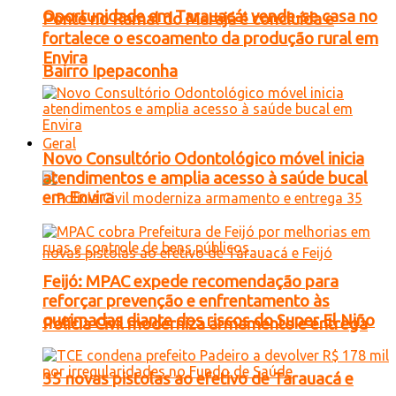
Oportunidade em Tarauacá: vende-se casa no
Ponte no Ramal do Marajá é concluída e
fortalece o escoamento da produção rural em
Envira
Bairro Ipepaconha
Geral
Novo Consultório Odontológico móvel inicia
atendimentos e amplia acesso à saúde bucal
em Envira
Feijó: MPAC expede recomendação para
reforçar prevenção e enfrentamento às
queimadas diante dos riscos do Super El Niño
Polícia Civil moderniza armamento e entrega
35 novas pistolas ao efetivo de Tarauacá e