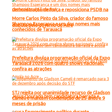
demonstração de força e reposiciona PSDB na
Morre Carlos Pinto da Silva, criador do famoso
Shampoo Esperança e um dos nomes mais
disputa pelo governo do Acre
conhecidos de Tarauacá
Prefeitura divulga programação oficial da Expo
Tarauacá 2026 com quatro shows nacionais;
confira as atrações
STJ rejeita por unanimidade recurso de Gladson
Jesus Dourado tem candidatura barrada e
Cameli e mantém condenação de 25 anos e 9
meses de prisão
acusa favorecimento político durante