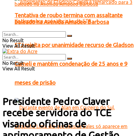
Tentativa de roubo termina com assaltante
baleado na Avenida Amadeo Barbosa
No Result
STJ rejeita por unanimidade recurso de Gladson
View All Result
No Result
Cameli e mantém condenação de 25 anos e 9
View All Result
meses de prisão
Presidente Pedro Claver
recebe servidora do TCE
visando oficinas de
aprimoramento de Gestão