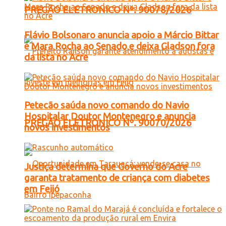
PREGÃO ELETRONICO Nº. 90078/2026
Flávio Bolsonaro anuncia apoio a Márcio Bittar
e Mara Rocha ao Senado e deixa Gladson fora
da lista no Acre
Petecão saúda novo comando do Navio
Hospitalar Doutor Montenegro e anuncia
PREGÃO ELETRONICO Nº. 90070/2026
novos investimentos
Justiça determina que Governo do Acre
garanta tratamento de criança com diabetes
em Feijó