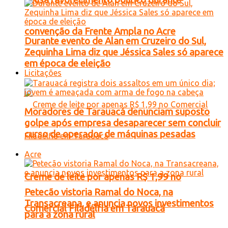
convenção da Frente Ampla no Acre
Durante evento de Alan em Cruzeiro do Sul,
Zequinha Lima diz que Jéssica Sales só aparece
em época de eleição
Licitações
Moradores de Tarauacá denunciam suposto
golpe após empresa desaparecer sem concluir
curso de operador de máquinas pesadas
Acre
Creme de leite por apenas R$ 1,99 no
Petecão vistoria Ramal do Noca, na
Transacreana, e anuncia novos investimentos
Comercial Filadélfia em Tarauacá
para a zona rural