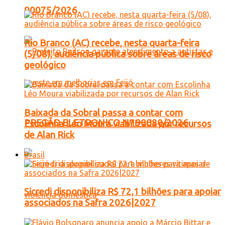
90075/2026
Rio Branco (AC) recebe, nesta quarta-feira
(5/08), audiência pública sobre áreas de risco
geológico
Baixada da Sobral passa a contar com
PREGÃO ELETRONICO Nº 90080/2026
Escolinha Léo Moura viabilizada por recursos
de Alan Rick
Brasil
Sicredi disponibiliza R$ 72,1 bilhões para apoiar
associados na Safra 2026|2027