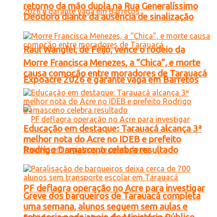
retorno da mão dupla na Rua Generalíssimo
Deodoro diante da ausência de sinalização
Raul Wanglei, de Feijó, vence o rodeio da
Morre Francisca Menezes, a “Chica”, e morte
causa comoção entre moradores de Tarauacá
Expoacre 2026 e garante vaga em Barretos
Educação em destaque: Tarauacá alcança 3ª
melhor nota do Acre no IDEB e prefeito
Rodrigo Damasceno celebra resultado
PF deflagra operação no Acre para investigar
Greve dos barqueiros de Tarauacá completa
uma semana, alunos seguem sem aulas e