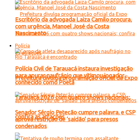
Escritório da advogada Laiza Camilo procura,
com urgência, Manoel José da Costa
Nascimento
Polícia
Polícia Civil de Tarauacá instaura investigação
para apurar naufrágio que vitimou jogador
Prefeitura divulga programação oficial da Expo
conhecido como Poeta
Tarauacá 2026 com quatro shows nacionais;
Senador Sérgio Petecão cumpre palavra, e CSP
confira as atrações
aprova restrição de ‘saidão’ para presos
condenados