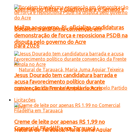
Com Márcio Bittar e Gladson para o Senado e
Mailza ao governo, PL oficializa candidaturas
Bocalom transforma convenção em
demonstração de força e reposiciona PSDB na
disputa pelo governo do Acre
para 2026
Jesus Dourado tem candidatura barrada e
acusa favorecimento político durante
convenção da Frente Ampla no Acre
Licitações
Creme de leite por apenas R$ 1,99 no
Comercial Filadélfia em Tarauacá
Natural de Tarauacá, Maria Juma Aguiar