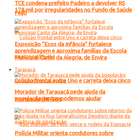
TCE condena prefeito Padeiro a devolver R$
178 mil por irregularidades no Fundo de Saúde
Feijó
Exposição “Ecos da Infância” fortalece
aprendizagem e aproxima famílias da Escola
Municipal Canto da Alegria, de Envira
Tarauacá
Colisão frontal entre Uno e carreta deixa cinco
Morador de Tarauacá pede ajuda da
população; juntos podemos ajudar
mortos na BR-364
Polícia Militar orienta condutores sobre