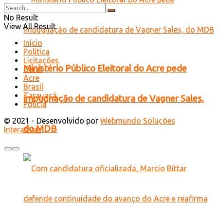
No Result
View All Result
Início
Política
Licitações
Ministério Público Eleitoral do Acre pede
Geral
Acre
Brasil
Tarauacá
impugnação de candidatura de Vagner Sales,
Polícia
© 2021 - Desenvolvido por
Webmundo Soluções
do MDB
Interativas