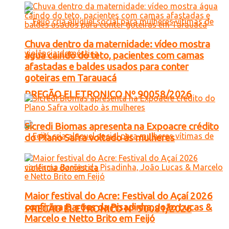
Chuva dentro da maternidade: vídeo mostra
água caindo do teto, pacientes com camas
afastadas e baldes usados para conter
goteiras em Tarauacá
PREGÃO ELETRONICO Nº 90058/2026
Sicredi Biomas apresenta na Expoacre crédito
do Plano Safra voltado às mulheres
Maior festival do Acre: Festival do Açaí 2026
confirma Barões da Pisadinha, João Lucas &
PREGÃO ELETRONICO Nº 90081/2026
Marcelo e Netto Brito em Feijó