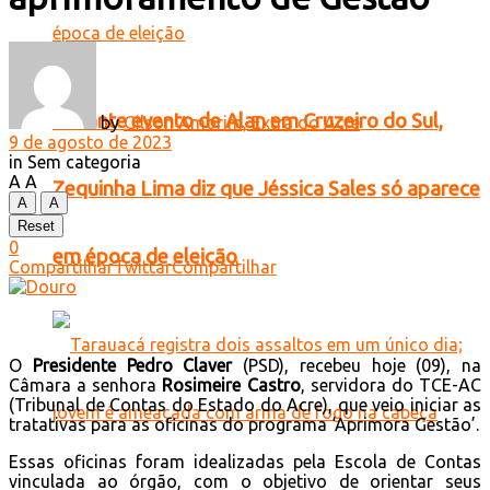
Durante evento de Alan em Cruzeiro do Sul,
by
Gilson Amorim, Extra do Acre
9 de agosto de 2023
in
Sem categoria
A
A
Zequinha Lima diz que Jéssica Sales só aparece
A
A
Reset
0
em época de eleição
Compartilhar
Twittar
Compartilhar
O
Presidente Pedro Claver
(PSD), recebeu hoje (09), na
Câmara a senhora
Rosimeire Castro
, servidora do TCE-AC
(Tribunal de Contas do Estado do Acre), que veio iniciar as
tratativas para as oficinas do programa ‘Aprimora Gestão’.
Essas oficinas foram idealizadas pela Escola de Contas
vinculada ao órgão, com o objetivo de orientar seus