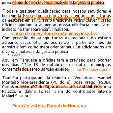
Moradores de Tarauacá denunciam suposto
jurisdicionados em diversas matérias da gestão pública.
“Toda e qualquer qualificação para nossos servidores é
bem vinda. Isso estimula não só os servidores, mas todos
golpe após empresa desaparecer sem concluir
os gestores em si”. Disse o Presidente Pedro Claver. “Essas
oficinas ajudam a aumentar nossa eficiência com fator
indireto na transparência”. Finalizou.
curso de operador de máquinas pesadas
Com previsão de atingir todas as regionais do estado
acreano, essas oficinas ocorrerão a partir do mês de
agosto e tem como meta orientar seus jurisdicionados em
diversas matérias da gestão pública
Acre
Aqui em Tarauacá a oficina tem a previsão para ocorrer
nos dias 17 e 18 de outubro e os outros municípios
contemplados serão Jordão e Feijó.
Também participaram da reunião os Vereadores Manoel
Monteiro vice-presidente (PC do B), José Prego (PSDB),
Carlos Alberto (PC do B), a assessoria contábil com Ana
Palazzo e Idalina Torres, além do controlador interno
Malael Silveira.
Petecão vistoria Ramal do Noca, na