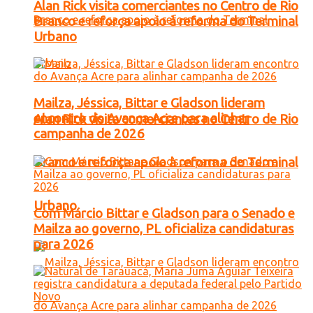
Alan Rick visita comerciantes no Centro de Rio
Branco e reforça apoio à reforma do Terminal
Urbano
Mailza, Jéssica, Bittar e Gladson lideram
encontro do Avança Acre para alinhar
Alan Rick visita comerciantes no Centro de Rio
campanha de 2026
Branco e reforça apoio à reforma do Terminal
Urbano
Com Márcio Bittar e Gladson para o Senado e
Mailza ao governo, PL oficializa candidaturas
para 2026