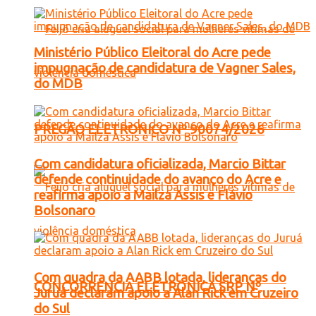
Ministério Público Eleitoral do Acre pede
impugnação de candidatura de Vagner Sales,
do MDB
PREGÃO ELETRONICO Nº 90074/2026
Com candidatura oficializada, Marcio Bittar
defende continuidade do avanço do Acre e
reafirma apoio a Mailza Assis e Flávio
Bolsonaro
Com quadra da AABB lotada, lideranças do
CONCORRENCIA ELETRONICA SRP Nº
Juruá declaram apoio a Alan Rick em Cruzeiro
do Sul