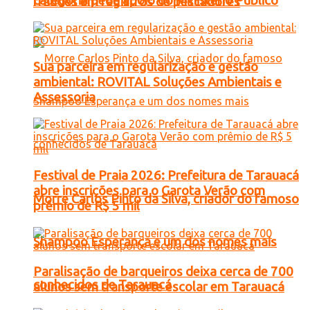
categoria pede apoio do Ministério Público
fraudes em registros de pescadores
Sua parceira em regularização e gestão
ambiental: ROVITAL Soluções Ambientais e
Assessoria
Festival de Praia 2026: Prefeitura de Tarauacá
abre inscrições para o Garota Verão com
Morre Carlos Pinto da Silva, criador do famoso
prêmio de R$ 5 mil
Shampoo Esperança e um dos nomes mais
Paralisação de barqueiros deixa cerca de 700
conhecidos de Tarauacá
alunos sem transporte escolar em Tarauacá