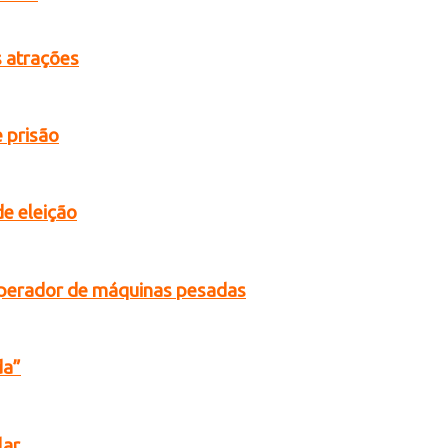
s atrações
 prisão
de eleição
operador de máquinas pesadas
da”
lar