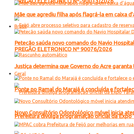
PREGÃO ELETRONICO Nº. 90073/2026
Mãe que agrediu filha após flagrá-la em caixa 
Brasil
Petecão saúda novo comando do Navio Hospital
PREGÃO ELETRONICO Nº 90076/2026
Justiça determina que Governo do Acre garanta 
Geral
Ponte no Ramal do Marajá é concluída e fortale
Novo Consultório Odontológico móvel inicia ate
Prefeitura divulga programação oficial da Expo