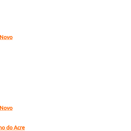
o Novo
o Novo
no do Acre