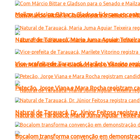
Mailza, Jéssica, Bittar e Gladson lideram encon
Com Márcio Bittar e Gladson para o Senado e Mai
Natural de Tarauacá, Maria Juma Aguiar Teixeira
Vice-prefeita de Tarauacá, Marilete Vitorino re
Com Márcio Bittar e Gladson para o Senado e Mai
Petecão, Jorge Viana e Mara Rocha registram c
Natural de Tarauacá, Dr. Júnior Feitosa registr
Natural de Tarauacá, Maria Juma Aguiar Teixeira
Bocalom transforma convenção em demonstração