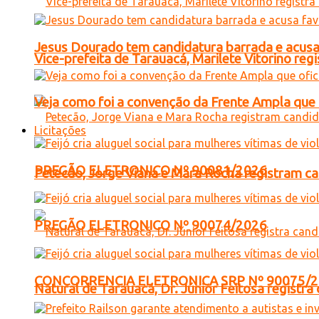
Jesus Dourado tem candidatura barrada e acusa
Vice-prefeita de Tarauacá, Marilete Vitorino re
Veja como foi a convenção da Frente Ampla que 
Licitações
PREGÃO ELETRONICO Nº 90081/2026
Petecão, Jorge Viana e Mara Rocha registram c
PREGÃO ELETRONICO Nº 90074/2026
CONCORRENCIA ELETRONICA SRP Nº 90075/
Natural de Tarauacá, Dr. Júnior Feitosa registr