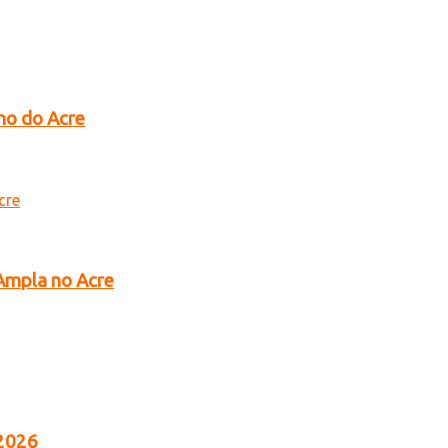
no do Acre
 Ampla no Acre
 2026