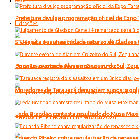
Geral
Prefeitura divulga programação oficial da Expo
Licitações
STJ rejeita por unanimidade recurso de Gladso
Durante evento de Alan em Cruzeiro do Sul, Zequ
PREGÃO ELETRONICO Nº 90081/2026
Moradores de Tarauacá denunciam suposto golp
Leda Brandão contesta resultado do Musa Maxim
PREGÃO ELETRONICO Nº 90074/2026
Eduardo Ribeiro cobra regularização de repasses