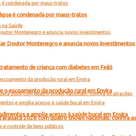
d’água é condenada por maus-tratos
ar Doutor Montenegro e anuncia novos investimentos
tratamento de criança com diabetes em Feijó
ce o escoamento da produção rural em Envira
ndimentos e amplia acesso à saúde bucal em Envira
 Tarauacá 2026 com quatro shows nacionais; confira a