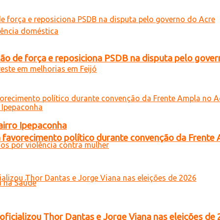
 de força e reposiciona PSDB na disputa pelo gover
airro Ipepaconha
 favorecimento político durante convenção da Frente
oficializou Thor Dantas e Jorge Viana nas eleições de