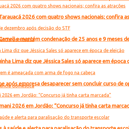
 Tarauacá 2026 com quatro shows nacionais; confira a
n Cameli e mantém condenação de 25 anos e 9 meses de
inha Lima diz que Jéssica Sales só aparece em época 
e após empresa desaparecer sem concluir curso de 
ani 2026 em Jordão: “Concurso já tinha carta marca
 à saúde e alerta para paralisação do transporte esco