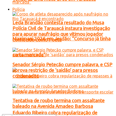
Polícia
Leda Brandão contesta resultado do Musa
Polícia Civil de Tarauacá instaura investigação
para apurar naufrágio que vitimou jogador
Maximani 2026 em Jordão: “Concurso já tinha
conhecido como Poeta
carta marcada”
Senador Sérgio Petecão cumpre palavra, e CSP
aprova restrição de ‘saidão’ para presos
condenados
Tentativa de roubo termina com assaltante
baleado na Avenida Amadeo Barbosa
Eduardo Ribeiro cobra regularização de