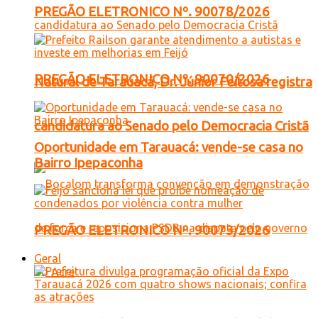
PREGÃO ELETRONICO Nº. 90078/2026
PREGÃO ELETRONICO Nº. 90070/2026
Natural de Tarauacá, Dr. Júnior Feitosa registra
candidatura ao Senado pelo Democracia Cristã
Oportunidade em Tarauacá: vende-se casa no
Bairro Ipepaconha
PREGÃO ELETRONICO Nº. 90073/2026
Geral