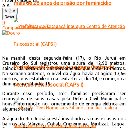
in
Sem categoria
mais de 26 anos de prisão por feminicídio
A
A
A
A
Reset
0
Compartilhar
Twittar
Compartilhar
Na manhã desta segunda-feira (17), o Rio Juruá em
Cruzeiro do Sul registrou uma altura de 12,90 metros,
Prefeitura de Tarauacá inaugura Centro de
saindo da cota de transbordamento que é de 13 metros.
Na semana anterior, o nível da água havia atingido 13,66
metros, mas estabilizou na sexta-feira, dia 14, e começou a
diminuir no sábado, 15.
Atenção Psicossocial (CAPS I)
Durante esse período, três famílias precisaram ser
removidas de suas casas pela Defesa Civil Municipal e
houve interrupção no fornecimento de energia elétrica em
algumas áreas.
A água do Rio Juruá já está invadindo as ruas e casas dos
bairros da Várzea, Cobal, Cruzeirinho, Miritizal, Lagoa,