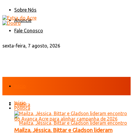
Sobre Nós
Anuncie
Fale Conosco
sexta-feira, 7 agosto, 2026
Início
Início
Política
Política
Mailza, Jéssica, Bittar e Gladson lideram