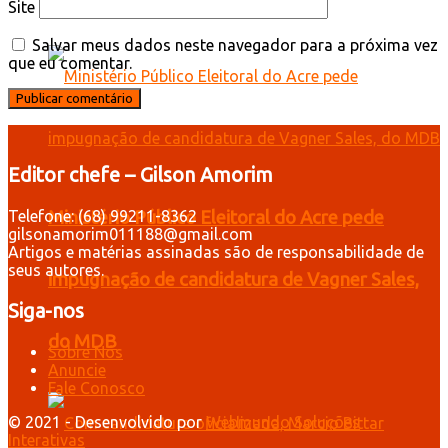
Site
Salvar meus dados neste navegador para a próxima vez
que eu comentar.
Editor chefe – Gilson Amorim
Telefone: (68) 99211-8362
Ministério Público Eleitoral do Acre pede
gilsonamorim011188@gmail.com
Artigos e matérias assinadas são de responsabilidade de
seus autores.
impugnação de candidatura de Vagner Sales,
Siga-nos
do MDB
Sobre Nós
Anuncie
Fale Conosco
© 2021 - Desenvolvido por
Webmundo Soluções
Interativas