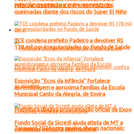
reforçar prevenção e enfrentamento às
PREGÃO ELETRONICO Nº. 90073/2026
queimadas diante dos riscos do Super El Niño
Geral
TCE condena prefeito Padeiro a devolver R$
178 mil por irregularidades no Fundo de Saúde
Exposição “Ecos da Infância” fortalece
aprendizagem e aproxima famílias da Escola
Municipal Canto da Alegria, de Envira
Prefeitura divulga programação oficial da Expo
Fundo Social da Sicredi ajuda atleta de MT a
Tarauacá 2026 com quatro shows nacionais;
conquistar medalha internacional