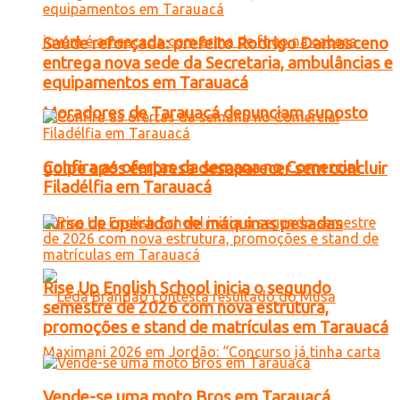
Saúde reforçada: prefeito Rodrigo Damasceno
entrega nova sede da Secretaria, ambulâncias e
equipamentos em Tarauacá
Moradores de Tarauacá denunciam suposto
Confira as ofertas da semana no Comercial
golpe após empresa desaparecer sem concluir
Filadélfia em Tarauacá
curso de operador de máquinas pesadas
Rise Up English School inicia o segundo
semestre de 2026 com nova estrutura,
promoções e stand de matrículas em Tarauacá
Vende-se uma moto Bros em Tarauacá