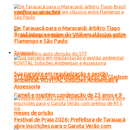
confira as atrações
De Tarauacá para o Maracanã: árbitro Tiago
Brasil integra equipe do VAR em clássico entre
Flamengo e São Paulo
Tarauacá
Sua parceira em regularização e gestão
STJ rejeita por unanimidade recurso de Gladson
ambiental: ROVITAL Soluções Ambientais e
Assessoria
Cameli e mantém condenação de 25 anos e 9
meses de prisão
Festival de Praia 2026: Prefeitura de Tarauacá
abre inscrições para o Garota Verão com