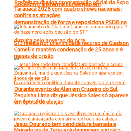
Prefeitura divulga programação oficial da Expo
Bocalom transforma convenção em
Tarauacá 2026 com quatro shows nacionais;
confira as atrações
demonstração de força e reposiciona PSDB na
disputa pelo governo do Acre
STJ rejeita por unanimidade recurso de Gladson
Cameli e mantém condenação de 25 anos e 9
meses de prisão
Durante evento de Alan em Cruzeiro do Sul,
Zequinha Lima diz que Jéssica Sales só aparece
em época de eleição
Jesus Dourado tem candidatura barrada e
Moradores de Tarauacá denunciam suposto