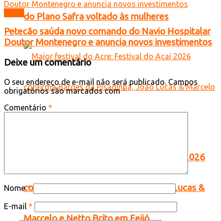
Brasil
do Plano Safra voltado às mulheres
Petecão saúda novo comando do Navio Hospitalar
Doutor Montenegro e anuncia novos investimentos
Deixe um comentário
O seu endereço de e-mail não será publicado.
Campos
obrigatórios são marcados com
*
Comentário
*
Maior festival do Acre: Festival do Açaí 2026
confirma Barões da Pisadinha, João Lucas &
Nome
*
E-mail
*
Marcelo e Netto Brito em Feijó