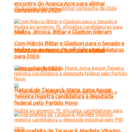
encontro do Avança Acre para alinhar
campanha de 2026
Mailza, Jéssica, Bittar e Gladson lideram
Com Márcio Bittar e Gladson para o Senado e
Mailza ao governo, PL oficializa candidaturas
encontro do Avança Acre para alinhar
para 2026
campanha de 2026
Natural de Tarauacá, Maria Juma Aguiar
Teixeira registra candidatura a deputada
federal pelo Partido Novo
Vice-prefeita de Tarauacá, Marilete Vitorino