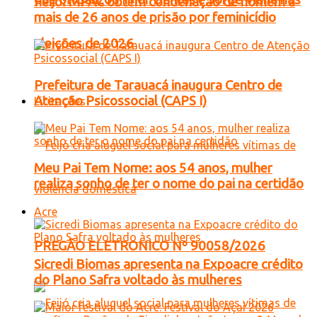
Feijó: MPAC obtém condenação de homem a
mais de 26 anos de prisão por feminicídio
eleições de 2026
Prefeitura de Tarauacá inaugura Centro de
Atenção Psicossocial (CAPS I)
Licitações
Meu Pai Tem Nome: aos 54 anos, mulher
realiza sonho de ter o nome do pai na certidão
Acre
PREGÃO ELETRONICO Nº 90058/2026
Sicredi Biomas apresenta na Expoacre crédito
do Plano Safra voltado às mulheres