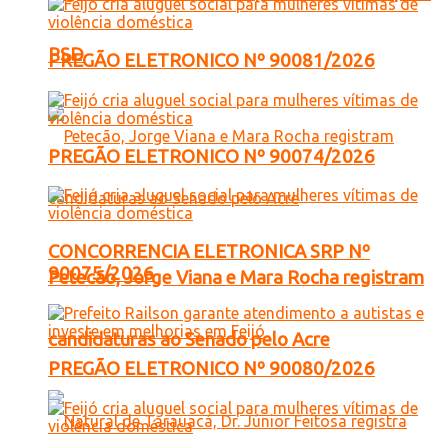
PSD
PREGÃO ELETRONICO Nº 90081/2026
PREGÃO ELETRONICO Nº 90074/2026
CONCORRENCIA ELETRONICA SRP Nº
90075/2026
Petecão, Jorge Viana e Mara Rocha registram
candidaturas ao Senado pelo Acre
PREGÃO ELETRONICO Nº 90080/2026