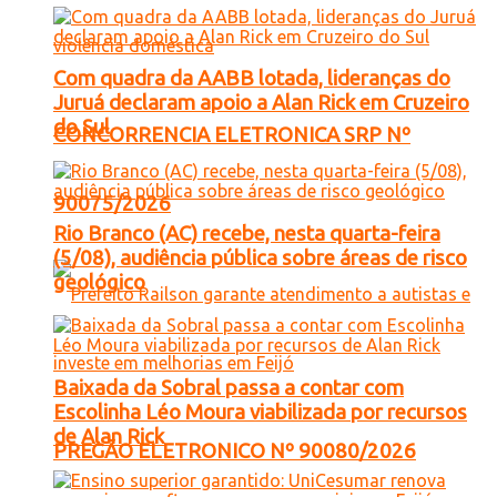
Com quadra da AABB lotada, lideranças do
Juruá declaram apoio a Alan Rick em Cruzeiro
do Sul
CONCORRENCIA ELETRONICA SRP Nº
90075/2026
Rio Branco (AC) recebe, nesta quarta-feira
(5/08), audiência pública sobre áreas de risco
geológico
Baixada da Sobral passa a contar com
Escolinha Léo Moura viabilizada por recursos
de Alan Rick
PREGÃO ELETRONICO Nº 90080/2026