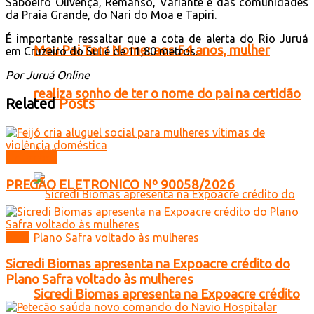
Saboeiro Olivença, Remanso, Variante e das comunidades
da Praia Grande, do Nari do Moa e Tapiri.
É importante ressaltar que a cota de alerta do Rio Juruá
Meu Pai Tem Nome: aos 54 anos, mulher
em Cruzeiro do Sul é de 11,80 metros.
Por Juruá Online
realiza sonho de ter o nome do pai na certidão
Related
Posts
Acre
Licitações
PREGÃO ELETRONICO Nº 90058/2026
Acre
Sicredi Biomas apresenta na Expoacre crédito do
Plano Safra voltado às mulheres
Sicredi Biomas apresenta na Expoacre crédito