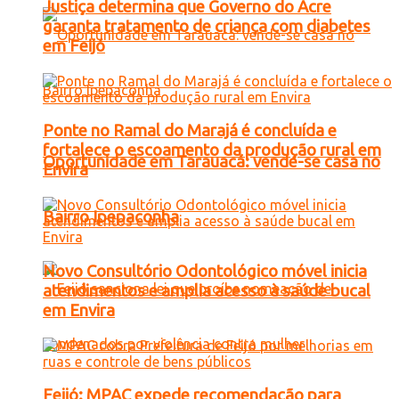
Justiça determina que Governo do Acre
garanta tratamento de criança com diabetes
em Feijó
Ponte no Ramal do Marajá é concluída e
fortalece o escoamento da produção rural em
Oportunidade em Tarauacá: vende-se casa no
Envira
Bairro Ipepaconha
Novo Consultório Odontológico móvel inicia
atendimentos e amplia acesso à saúde bucal
em Envira
Feijó: MPAC expede recomendação para