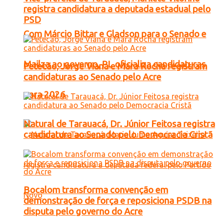
registra candidatura a deputada estadual pelo
PSD
Com Márcio Bittar e Gladson para o Senado e
Mailza ao governo, PL oficializa candidaturas
Petecão, Jorge Viana e Mara Rocha registram
candidaturas ao Senado pelo Acre
para 2026
Natural de Tarauacá, Dr. Júnior Feitosa registra
candidatura ao Senado pelo Democracia Cristã
Bocalom transforma convenção em
demonstração de força e reposiciona PSDB na
disputa pelo governo do Acre