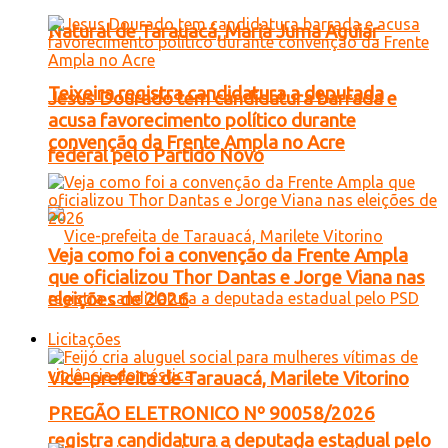
Natural de Tarauacá, Maria Juma Aguiar
Teixeira registra candidatura a deputada
Jesus Dourado tem candidatura barrada e
acusa favorecimento político durante
convenção da Frente Ampla no Acre
federal pelo Partido Novo
Veja como foi a convenção da Frente Ampla
que oficializou Thor Dantas e Jorge Viana nas
eleições de 2026
Licitações
Vice-prefeita de Tarauacá, Marilete Vitorino
PREGÃO ELETRONICO Nº 90058/2026
registra candidatura a deputada estadual pelo