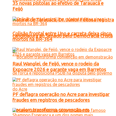
35 novas pistolas ao efetivo de Tarauacá e
Feijó
Natural de Tarauacá, Dr. Júnior Feitosa registra
Colisão frontal entre Uno e carreta deixa cinco
candidatura ao Senado pelo Democracia Cristã
mortos na BR-364
Raul Wanglei, de Feijó, vence o rodeio da
Expoacre 2026 e garante vaga em Barretos
PF deflagra operação no Acre para investigar
fraudes em registros de pescadores
Bocalom transforma convenção em