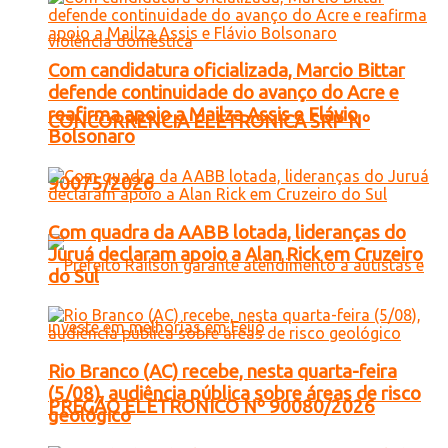
Com candidatura oficializada, Marcio Bittar
defende continuidade do avanço do Acre e
reafirma apoio a Mailza Assis e Flávio
CONCORRENCIA ELETRONICA SRP Nº
Bolsonaro
90075/2026
Com quadra da AABB lotada, lideranças do
Juruá declaram apoio a Alan Rick em Cruzeiro
do Sul
Rio Branco (AC) recebe, nesta quarta-feira
(5/08), audiência pública sobre áreas de risco
PREGÃO ELETRONICO Nº 90080/2026
geológico