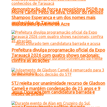
demonstração de força e reposiciona PSDB na
Morre Carlos Pinto da Silva, criador do famoso
Shampoo Esperança e um dos nomes mais
conhecidos de Tarauacá
disputa pelo governo do Acre
Prefeitura divulga programação oficial da Expo
Tarauacá 2026 com quatro shows nacionais;
confira as atrações
STJ rejeita por unanimidade recurso de Gladson
Cameli e mantém condenação de 25 anos e 9
Jesus Dourado tem candidatura barrada e
meses de prisão
acusa favorecimento político durante