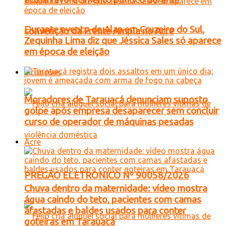
Durante evento de Alan em Cruzeiro do Sul,
convenção da Frente Ampla no Acre
Zequinha Lima diz que Jéssica Sales só aparece
em época de eleição
Licitações
Moradores de Tarauacá denunciam suposto
golpe após empresa desaparecer sem concluir
curso de operador de máquinas pesadas
Acre
PREGÃO ELETRONICO Nº 90058/2026
Chuva dentro da maternidade: vídeo mostra
água caindo do teto, pacientes com camas
afastadas e baldes usados para conter
goteiras em Tarauacá