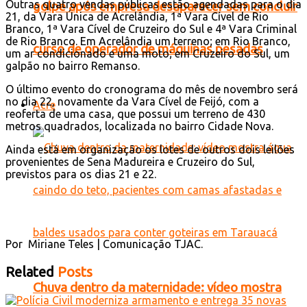
Outras quatro vendas públicas estão agendadas para o dia
golpe após empresa desaparecer sem concluir
21, da Vara Única de Acrelândia, 1ª Vara Cível de Rio
Branco, 1ª Vara Cível de Cruzeiro do Sul e 4ª Vara Criminal
de Rio Branco. Em Acrelândia um terreno; em Rio Branco,
curso de operador de máquinas pesadas
um ar condicionado e uma moto; em Cruzeiro do Sul, um
galpão no bairro Remanso.
O último evento do cronograma do mês de novembro será
no dia 22, novamente da Vara Cível de Feijó, com a
Acre
reoferta de uma casa, que possui um terreno de 430
metros quadrados, localizada no bairro Cidade Nova.
Ainda está em organização os lotes de outros dois leilões
provenientes de Sena Madureira e Cruzeiro do Sul,
previstos para os dias 21 e 22.
Por Miriane Teles | Comunicação TJAC.
Related
Posts
Chuva dentro da maternidade: vídeo mostra