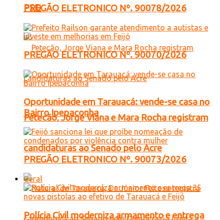
PSD
PREGÃO ELETRONICO Nº. 90078/2026
PREGÃO ELETRONICO Nº. 90070/2026
Oportunidade em Tarauacá: vende-se casa no
Bairro Ipepaconha
Petecão, Jorge Viana e Mara Rocha registram
candidaturas ao Senado pelo Acre
PREGÃO ELETRONICO Nº. 90073/2026
Geral
Polícia Civil moderniza armamento e entrega