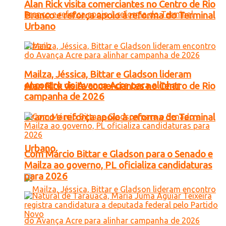
Alan Rick visita comerciantes no Centro de Rio
Branco e reforça apoio à reforma do Terminal
Urbano
Mailza, Jéssica, Bittar e Gladson lideram
encontro do Avança Acre para alinhar
Alan Rick visita comerciantes no Centro de Rio
campanha de 2026
Branco e reforça apoio à reforma do Terminal
Urbano
Com Márcio Bittar e Gladson para o Senado e
Mailza ao governo, PL oficializa candidaturas
para 2026