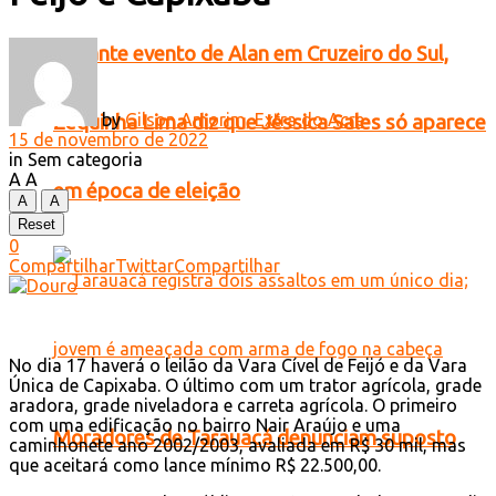
Durante evento de Alan em Cruzeiro do Sul,
by
Gilson Amorim, Extra do Acre
Zequinha Lima diz que Jéssica Sales só aparece
15 de novembro de 2022
in
Sem categoria
A
A
em época de eleição
A
A
Reset
0
Compartilhar
Twittar
Compartilhar
No dia 17 haverá o leilão da Vara Cível de Feijó e da Vara
Única de Capixaba. O último com um trator agrícola, grade
aradora, grade niveladora e carreta agrícola. O primeiro
com uma edificação no bairro Nair Araújo e uma
Moradores de Tarauacá denunciam suposto
caminhonete ano 2002/2003, avaliada em R$ 30 mil, mas
que aceitará como lance mínimo R$ 22.500,00.