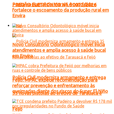
Ponte no Ramal do Marajá é concluída e
PREGÃO ELETRONICO Nº. 90073/2026
fortalece o escoamento da produção rural em
Envira
Geral
Novo Consultório Odontológico móvel inicia
atendimentos e amplia acesso à saúde bucal
em Envira
Polícia Civil moderniza armamento e entrega
Feijó: MPAC expede recomendação para
reforçar prevenção e enfrentamento às
queimadas diante dos riscos do Super El Niño
35 novas pistolas ao efetivo de Tarauacá e
Feijó