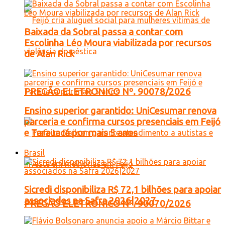
Baixada da Sobral passa a contar com
Escolinha Léo Moura viabilizada por recursos
de Alan Rick
PREGÃO ELETRONICO Nº. 90078/2026
Ensino superior garantido: UniCesumar renova
parceria e confirma cursos presenciais em Feijó
e Tarauacá por mais 5 anos
Brasil
Sicredi disponibiliza R$ 72,1 bilhões para apoiar
associados na Safra 2026|2027
PREGÃO ELETRONICO Nº. 90070/2026