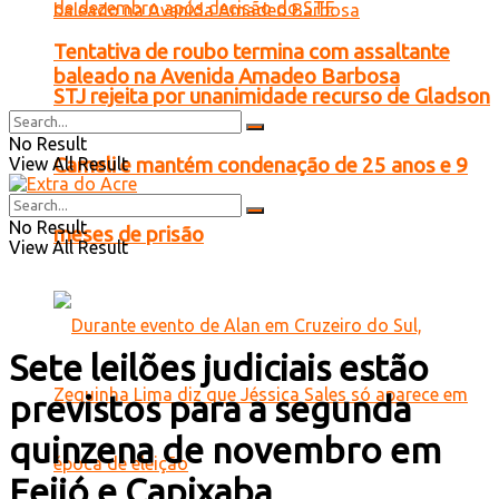
Tentativa de roubo termina com assaltante
baleado na Avenida Amadeo Barbosa
STJ rejeita por unanimidade recurso de Gladson
No Result
View All Result
Cameli e mantém condenação de 25 anos e 9
No Result
meses de prisão
View All Result
Sete leilões judiciais estão
previstos para a segunda
quinzena de novembro em
Feijó e Capixaba