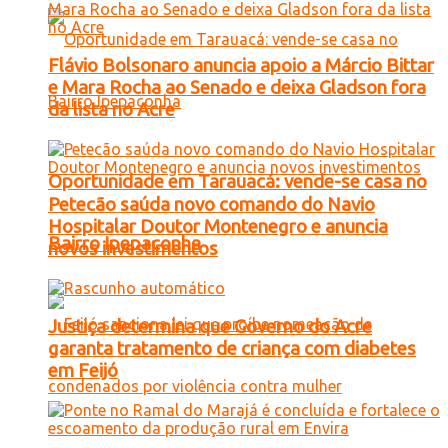
Flávio Bolsonaro anuncia apoio a Márcio Bittar
e Mara Rocha ao Senado e deixa Gladson fora
da lista no Acre
Oportunidade em Tarauacá: vende-se casa no
Petecão saúda novo comando do Navio
Hospitalar Doutor Montenegro e anuncia
Bairro Ipepaconha
novos investimentos
Justiça determina que Governo do Acre
garanta tratamento de criança com diabetes
em Feijó