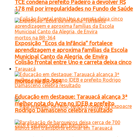
TCE condena prefeito Padeiro a devolver R$
178 mil por irregularidades no Fundo de Saúde
Exposição “Ecos da Infância” fortalece
aprendizagem e aproxima famílias da Escola
Municipal Canto da Alegria, de Envira
Colisão frontal entre Uno e carreta deixa cinco
Tarauacá
mortos na BR-364
Educação em destaque: Tarauacá alcança 3ª
melhor nota do Acre no IDEB e prefeito
Rodrigo Damasceno celebra resultado