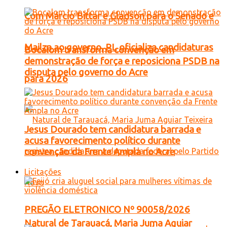
Com Márcio Bittar e Gladson para o Senado e
Mailza ao governo, PL oficializa candidaturas
Bocalom transforma convenção em
demonstração de força e reposiciona PSDB na
disputa pelo governo do Acre
para 2026
Jesus Dourado tem candidatura barrada e
acusa favorecimento político durante
convenção da Frente Ampla no Acre
Licitações
PREGÃO ELETRONICO Nº 90058/2026
Natural de Tarauacá, Maria Juma Aguiar