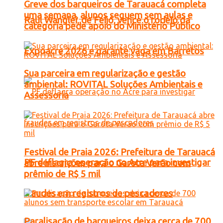
Greve dos barqueiros de Tarauacá completa
uma semana, alunos seguem sem aulas e
Raul Wanglei, de Feijó, vence o rodeio da
categoria pede apoio do Ministério Público
Expoacre 2026 e garante vaga em Barretos
Sua parceira em regularização e gestão
ambiental: ROVITAL Soluções Ambientais e
Assessoria
Festival de Praia 2026: Prefeitura de Tarauacá
PF deflagra operação no Acre para investigar
abre inscrições para o Garota Verão com
prêmio de R$ 5 mil
fraudes em registros de pescadores
Paralisação de barqueiros deixa cerca de 700