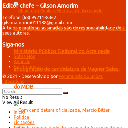
Editor chefe – Gilson Amorim
Telefone: (68) 99211-8362
gilsonamorim011188@gmail.com
Artigos e matérias assinadas são de responsabilidade de
seus autores.
Siga-nos
Ministério Público Eleitoral do Acre pede
Sobre Nós
Anuncie
Fale Conosco
impugnação de candidatura de Vagner Sales,
© 2021 - Desenvolvido por
Webmundo Soluções
Interativas
do MDB
No Result
View All Result
Início
Política
Licitações
Geral