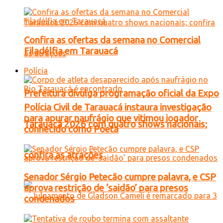
Confira as ofertas da semana no Comercial
Filadélfia em Tarauacá
Polícia
Prefeitura divulga programação oficial da Expo
Polícia Civil de Tarauacá instaura investigação
para apurar naufrágio que vitimou jogador
Tarauacá 2026 com quatro shows nacionais;
conhecido como Poeta
confira as atrações
Senador Sérgio Petecão cumpre palavra, e CSP
aprova restrição de ‘saidão’ para presos
condenados