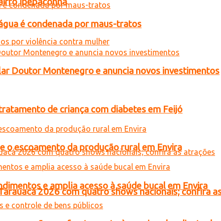
airro Ipepaconha
d’água é condenada por maus-tratos
ar Doutor Montenegro e anuncia novos investimentos
tratamento de criança com diabetes em Feijó
ce o escoamento da produção rural em Envira
ndimentos e amplia acesso à saúde bucal em Envira
 Tarauacá 2026 com quatro shows nacionais; confira a