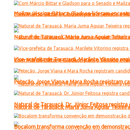
Mailza, Jéssica, Bittar e Gladson lideram encon
Com Márcio Bittar e Gladson para o Senado e Mai
Natural de Tarauacá, Maria Juma Aguiar Teixeira
Vice-prefeita de Tarauacá, Marilete Vitorino re
Com Márcio Bittar e Gladson para o Senado e Mai
Petecão, Jorge Viana e Mara Rocha registram c
Natural de Tarauacá, Dr. Júnior Feitosa registr
Natural de Tarauacá, Maria Juma Aguiar Teixeira
Bocalom transforma convenção em demonstração