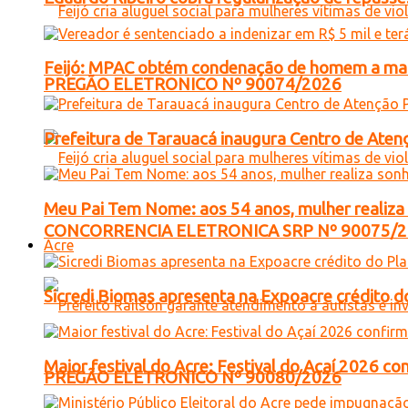
Feijó: MPAC obtém condenação de homem a mais 
PREGÃO ELETRONICO Nº 90074/2026
Prefeitura de Tarauacá inaugura Centro de Atenç
Meu Pai Tem Nome: aos 54 anos, mulher realiza 
CONCORRENCIA ELETRONICA SRP Nº 90075/
Acre
Sicredi Biomas apresenta na Expoacre crédito d
Maior festival do Acre: Festival do Açaí 2026 c
PREGÃO ELETRONICO Nº 90080/2026