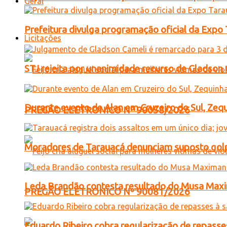
Geral
Prefeitura divulga programação oficial da Expo
Licitações
STJ rejeita por unanimidade recurso de Gladso
Durante evento de Alan em Cruzeiro do Sul, Zequ
PREGÃO ELETRONICO Nº 90058/2026
Moradores de Tarauacá denunciam suposto golp
Leda Brandão contesta resultado do Musa Maxim
PREGÃO ELETRONICO Nº 90081/2026
Eduardo Ribeiro cobra regularização de repasses