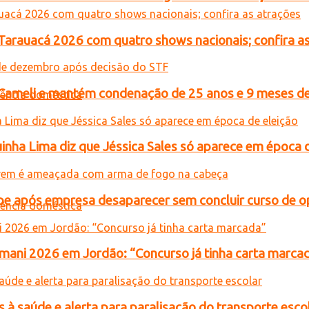
 Tarauacá 2026 com quatro shows nacionais; confira a
n Cameli e mantém condenação de 25 anos e 9 meses de
inha Lima diz que Jéssica Sales só aparece em época 
e após empresa desaparecer sem concluir curso de 
ani 2026 em Jordão: “Concurso já tinha carta marca
 à saúde e alerta para paralisação do transporte esco