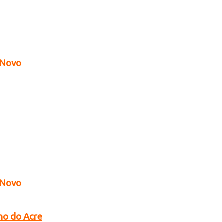
o Novo
o Novo
no do Acre