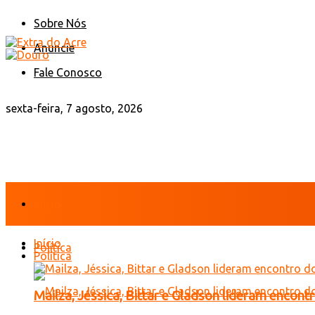
Sobre Nós
Anuncie
Fale Conosco
sexta-feira, 7 agosto, 2026
Início
Início
Política
Política
Mailza, Jéssica, Bittar e Gladson lideram encon