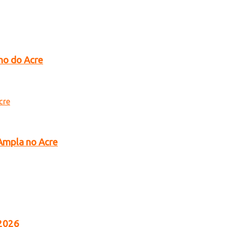
no do Acre
 Ampla no Acre
 2026