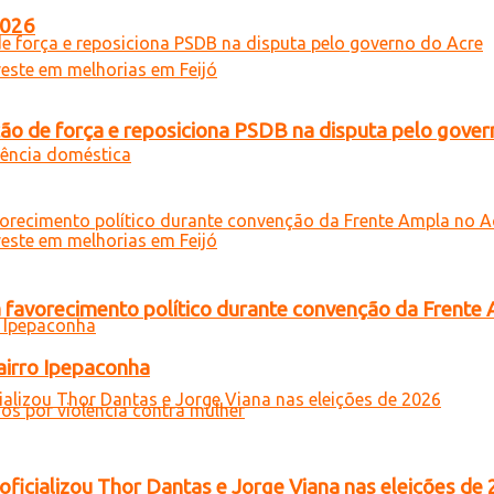
2026
 de força e reposiciona PSDB na disputa pelo gover
 favorecimento político durante convenção da Frente
airro Ipepaconha
oficializou Thor Dantas e Jorge Viana nas eleições de