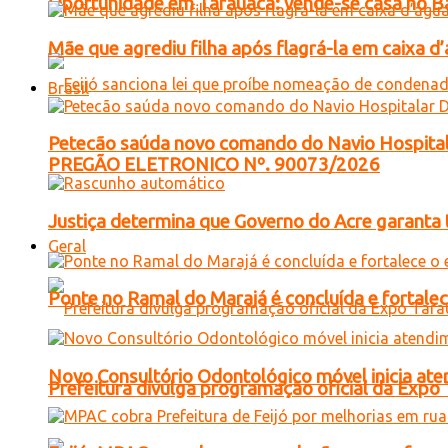
Oportunidade em Tarauacá: vende-se casa no B
Mãe que agrediu filha após flagrá-la em caixa 
Brasil
Petecão saúda novo comando do Navio Hospital
PREGÃO ELETRONICO Nº. 90073/2026
Justiça determina que Governo do Acre garanta 
Geral
Ponte no Ramal do Marajá é concluída e fortale
Novo Consultório Odontológico móvel inicia ate
Prefeitura divulga programação oficial da Expo