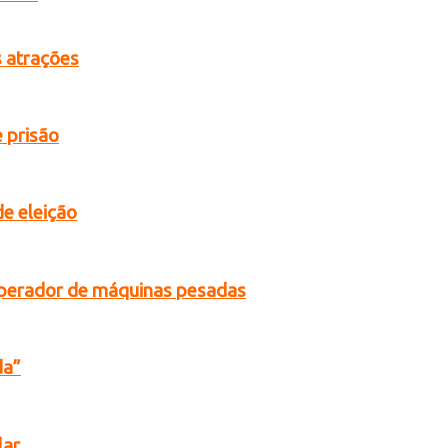
s atrações
 prisão
de eleição
operador de máquinas pesadas
da”
lar