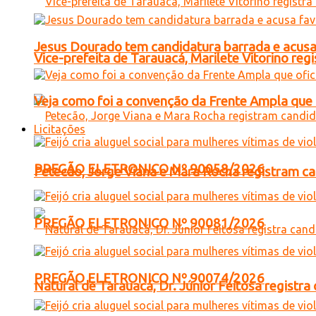
Jesus Dourado tem candidatura barrada e acusa
Vice-prefeita de Tarauacá, Marilete Vitorino re
Veja como foi a convenção da Frente Ampla que 
Licitações
PREGÃO ELETRONICO Nº 90058/2026
Petecão, Jorge Viana e Mara Rocha registram c
PREGÃO ELETRONICO Nº 90081/2026
PREGÃO ELETRONICO Nº 90074/2026
Natural de Tarauacá, Dr. Júnior Feitosa registr