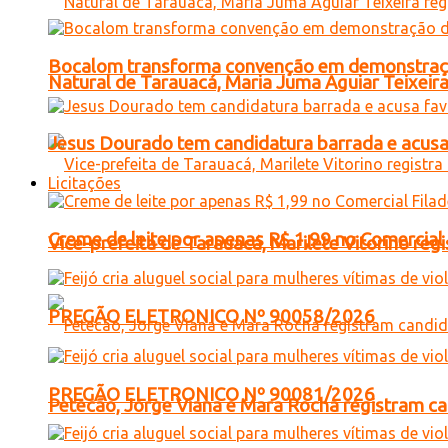
Bocalom transforma convenção em demonstração
Natural de Tarauacá, Maria Juma Aguiar Teixeira
Jesus Dourado tem candidatura barrada e acusa
Licitações
Creme de leite por apenas R$ 1,99 no Comercial
Vice-prefeita de Tarauacá, Marilete Vitorino re
PREGÃO ELETRONICO Nº 90058/2026
PREGÃO ELETRONICO Nº 90081/2026
Petecão, Jorge Viana e Mara Rocha registram c