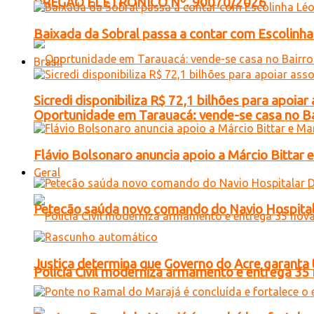
PREGÃO ELETRONICO Nº. 90070/2026
Baixada da Sobral passa a contar com Escolinha 
Brasil
Sicredi disponibiliza R$ 72,1 bilhões para apoi
Oportunidade em Tarauacá: vende-se casa no B
Flávio Bolsonaro anuncia apoio a Márcio Bittar 
Geral
Petecão saúda novo comando do Navio Hospital
Justiça determina que Governo do Acre garanta 
Polícia Civil moderniza armamento e entrega 35 