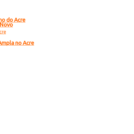
no do Acre
o Novo
 Ampla no Acre