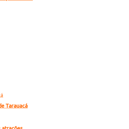
de Tarauacá
s atrações