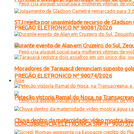
STJ rejeita por unanimidade recurso de Gladso
PREGÃO ELETRONICO Nº 90081/2026
Durante evento de Alan em Cruzeiro do Sul, Zequ
Moradores de Tarauacá denunciam suposto golp
PREGÃO ELETRONICO Nº 90074/2026
Acre
Petecão vistoria Ramal do Noca, na Transacreana
Chuva dentro da maternidade: vídeo mostra águ
CONCORRENCIA ELETRONICA SRP Nº 90075/