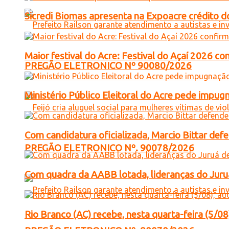
Sicredi Biomas apresenta na Expoacre crédito d
Maior festival do Acre: Festival do Açaí 2026 c
PREGÃO ELETRONICO Nº 90080/2026
Ministério Público Eleitoral do Acre pede impu
Com candidatura oficializada, Marcio Bittar def
PREGÃO ELETRONICO Nº. 90078/2026
Com quadra da AABB lotada, lideranças do Juruá
Rio Branco (AC) recebe, nesta quarta-feira (5/08