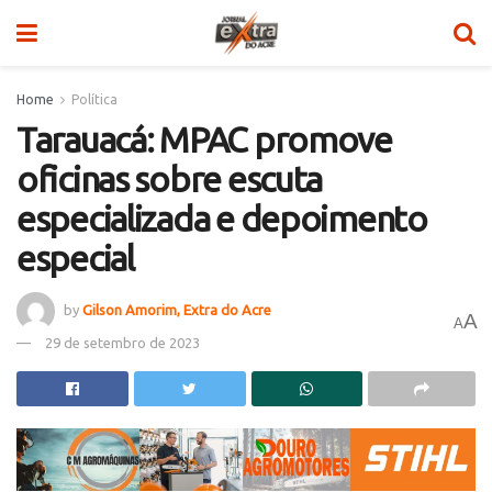
Home
Política
Tarauacá: MPAC promove
oficinas sobre escuta
especializada e depoimento
especial
by
Gilson Amorim, Extra do Acre
A
A
29 de setembro de 2023