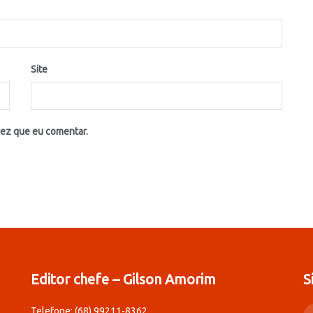
Site
vez que eu comentar.
Editor chefe – Gilson Amorim
S
Telefone: (68) 99211-8362