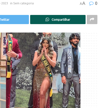
A
0
e 2023
in
Sem categoria
A
Twittar
Compartilhar