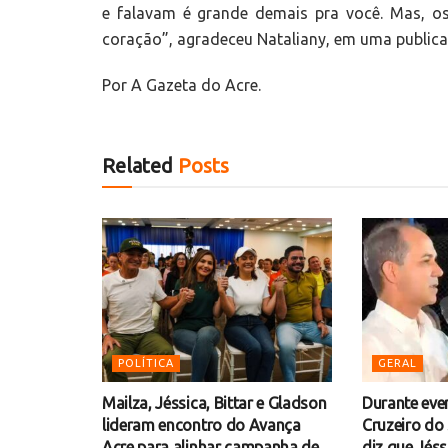
e falavam é grande demais pra você. Mas, 
coração”, agradeceu Nataliany, em uma public
Por A Gazeta do Acre.
Related
Posts
POLÍTICA
GERAL
Mailza, Jéssica, Bittar e Gladson
Durante eve
lideram encontro do Avança
Cruzeiro do
Acre para alinhar campanha de
diz que Jéss