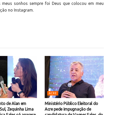
os meus sonhos sempre foi Deus que colocou em meu
ação no Instagram.
ACRE
nto de Alan em
Ministério Público Eleitoral do
 Sul, Zequinha Lima
Acre pede impugnação de
ica Sales só aparece
candidatura de Vagner Sales, do