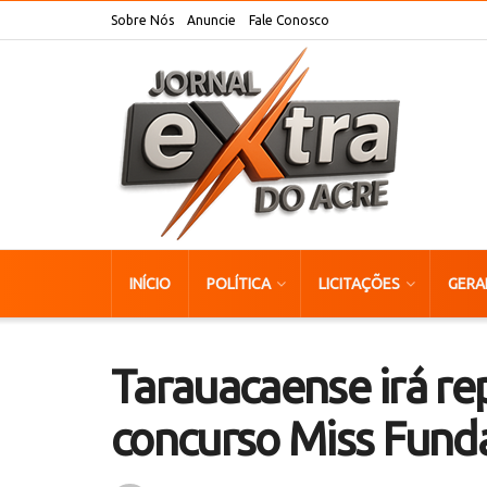
Sobre Nós
Anuncie
Fale Conosco
INÍCIO
POLÍTICA
LICITAÇÕES
GERA
Tarauacaense irá re
concurso Miss Fund