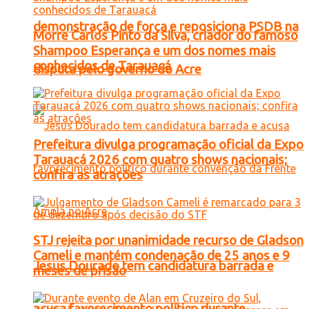
demonstração de força e reposiciona PSDB na
Morre Carlos Pinto da Silva, criador do famoso
Shampoo Esperança e um dos nomes mais
conhecidos de Tarauacá
disputa pelo governo do Acre
Prefeitura divulga programação oficial da Expo
Tarauacá 2026 com quatro shows nacionais;
confira as atrações
STJ rejeita por unanimidade recurso de Gladson
Cameli e mantém condenação de 25 anos e 9
Jesus Dourado tem candidatura barrada e
meses de prisão
acusa favorecimento político durante