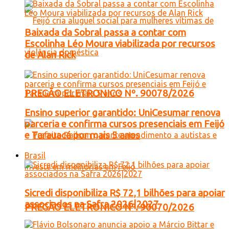
Baixada da Sobral passa a contar com
Escolinha Léo Moura viabilizada por recursos
de Alan Rick
PREGÃO ELETRONICO Nº. 90078/2026
Ensino superior garantido: UniCesumar renova
parceria e confirma cursos presenciais em Feijó
e Tarauacá por mais 5 anos
Brasil
Sicredi disponibiliza R$ 72,1 bilhões para apoiar
associados na Safra 2026|2027
PREGÃO ELETRONICO Nº. 90070/2026