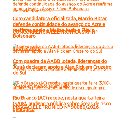
Com candidatura oficializada, Marcio Bittar
defende continuidade do avanço do Acre e
reafirma apoio a Mailza Assis e Flávio
CONCORRENCIA ELETRONICA SRP Nº
Bolsonaro
90075/2026
Com quadra da AABB lotada, lideranças do
Juruá declaram apoio a Alan Rick em Cruzeiro
do Sul
Rio Branco (AC) recebe, nesta quarta-feira
(5/08), audiência pública sobre áreas de risco
PREGÃO ELETRONICO Nº 90080/2026
geológico