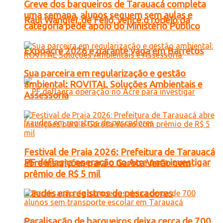
Greve dos barqueiros de Tarauacá completa
uma semana, alunos seguem sem aulas e
Raul Wanglei, de Feijó, vence o rodeio da
categoria pede apoio do Ministério Público
Expoacre 2026 e garante vaga em Barretos
Sua parceira em regularização e gestão
ambiental: ROVITAL Soluções Ambientais e
Assessoria
Festival de Praia 2026: Prefeitura de Tarauacá
PF deflagra operação no Acre para investigar
abre inscrições para o Garota Verão com
prêmio de R$ 5 mil
fraudes em registros de pescadores
Paralisação de barqueiros deixa cerca de 700