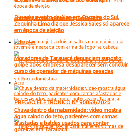
Durante evento de Alan em Cruzeiro do Sul,
convenção da Frente Ampla no Acre
Zequinha Lima diz que Jéssica Sales só aparece
em época de eleição
Licitações
Moradores de Tarauacá denunciam suposto
golpe após empresa desaparecer sem concluir
curso de operador de máquinas pesadas
Acre
PREGÃO ELETRONICO Nº 90058/2026
Chuva dentro da maternidade: vídeo mostra
água caindo do teto, pacientes com camas
afastadas e baldes usados para conter
goteiras em Tarauacá