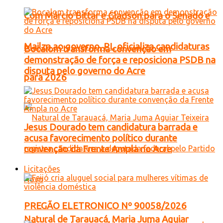
Com Márcio Bittar e Gladson para o Senado e
Mailza ao governo, PL oficializa candidaturas
Bocalom transforma convenção em
demonstração de força e reposiciona PSDB na
disputa pelo governo do Acre
para 2026
Jesus Dourado tem candidatura barrada e
acusa favorecimento político durante
convenção da Frente Ampla no Acre
Licitações
PREGÃO ELETRONICO Nº 90058/2026
Natural de Tarauacá, Maria Juma Aguiar