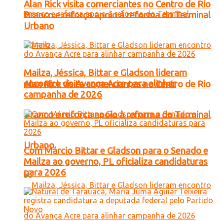
Alan Rick visita comerciantes no Centro de Rio
Branco e reforça apoio à reforma do Terminal
Urbano
Mailza, Jéssica, Bittar e Gladson lideram
encontro do Avança Acre para alinhar
Alan Rick visita comerciantes no Centro de Rio
campanha de 2026
Branco e reforça apoio à reforma do Terminal
Urbano
Com Márcio Bittar e Gladson para o Senado e
Mailza ao governo, PL oficializa candidaturas
para 2026