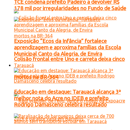
TCE condena prefeito Padeiro a devolver R$
178 mil por irregularidades no Fundo de Saúde
Exposição “Ecos da Infância” fortalece
aprendizagem e aproxima famílias da Escola
Municipal Canto da Alegria, de Envira
Colisão frontal entre Uno e carreta deixa cinco
Tarauacá
mortos na BR-364
Educação em destaque: Tarauacá alcança 3ª
melhor nota do Acre no IDEB e prefeito
Rodrigo Damasceno celebra resultado