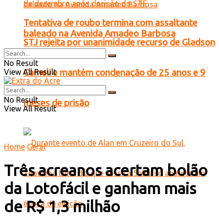
Tentativa de roubo termina com assaltante
baleado na Avenida Amadeo Barbosa
STJ rejeita por unanimidade recurso de Gladson
No Result
View All Result
Cameli e mantém condenação de 25 anos e 9
No Result
meses de prisão
View All Result
Home
Geral
Três acreanos acertam bolão
da Lotofácil e ganham mais
de R$ 1,3 milhão