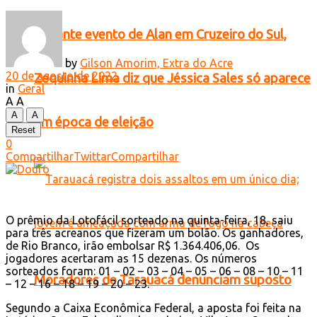
Durante evento de Alan em Cruzeiro do Sul,
by
Gilson Amorim, Extra do Acre
20 de agosto de 2022
Zequinha Lima diz que Jéssica Sales só aparece
in
Geral
A
A
A
A
em época de eleição
Reset
0
Compartilhar
Twittar
Compartilhar
O prêmio da Lotofácil sorteado na quinta-feira, 18, saiu
para três acreanos que fizeram um bolão. Os ganhadores,
de Rio Branco, irão embolsar R$ 1.364.406,06. Os
jogadores acertaram as 15 dezenas. Os números
sorteados foram: 01 – 02 – 03 – 04 – 05 – 06 – 08 – 10 – 11
Moradores de Tarauacá denunciam suposto
– 12 – 16 – 18 – 19 – 20 – 23.
Segundo a Caixa Econômica Federal, a aposta foi feita na