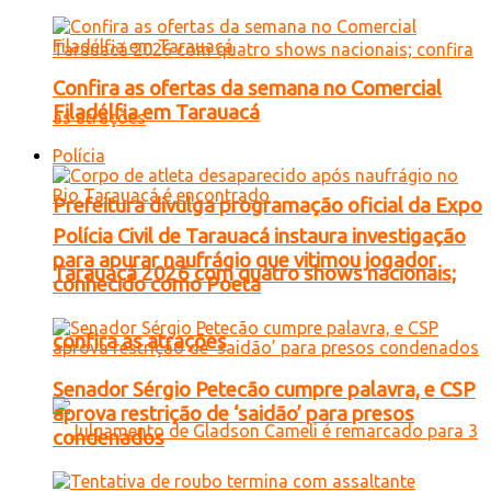
Confira as ofertas da semana no Comercial
Filadélfia em Tarauacá
Polícia
Prefeitura divulga programação oficial da Expo
Polícia Civil de Tarauacá instaura investigação
para apurar naufrágio que vitimou jogador
Tarauacá 2026 com quatro shows nacionais;
conhecido como Poeta
confira as atrações
Senador Sérgio Petecão cumpre palavra, e CSP
aprova restrição de ‘saidão’ para presos
condenados