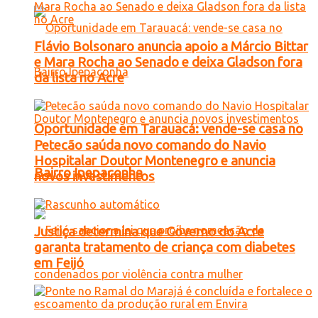
Flávio Bolsonaro anuncia apoio a Márcio Bittar
e Mara Rocha ao Senado e deixa Gladson fora
da lista no Acre
Oportunidade em Tarauacá: vende-se casa no
Petecão saúda novo comando do Navio
Hospitalar Doutor Montenegro e anuncia
Bairro Ipepaconha
novos investimentos
Justiça determina que Governo do Acre
garanta tratamento de criança com diabetes
em Feijó