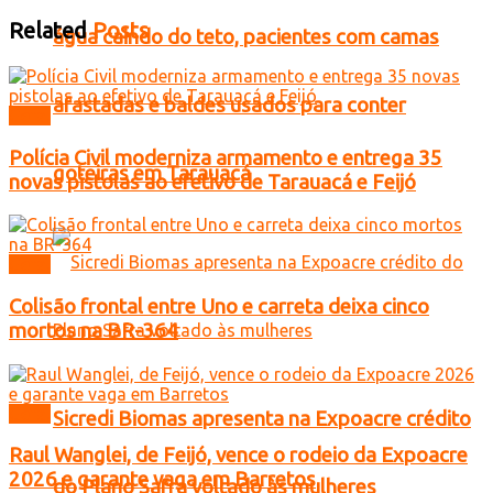
Related
Posts
água caindo do teto, pacientes com camas
afastadas e baldes usados para conter
Geral
Polícia Civil moderniza armamento e entrega 35
goteiras em Tarauacá
novas pistolas ao efetivo de Tarauacá e Feijó
Geral
Colisão frontal entre Uno e carreta deixa cinco
mortos na BR-364
Geral
Sicredi Biomas apresenta na Expoacre crédito
Raul Wanglei, de Feijó, vence o rodeio da Expoacre
2026 e garante vaga em Barretos
do Plano Safra voltado às mulheres