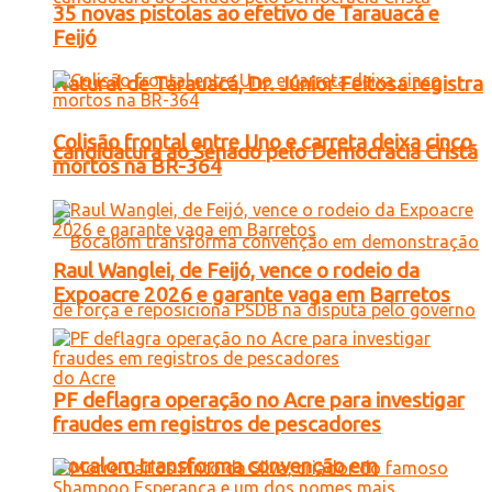
35 novas pistolas ao efetivo de Tarauacá e
Feijó
Natural de Tarauacá, Dr. Júnior Feitosa registra
Colisão frontal entre Uno e carreta deixa cinco
candidatura ao Senado pelo Democracia Cristã
mortos na BR-364
Raul Wanglei, de Feijó, vence o rodeio da
Expoacre 2026 e garante vaga em Barretos
PF deflagra operação no Acre para investigar
fraudes em registros de pescadores
Bocalom transforma convenção em