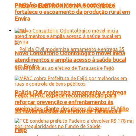
Ponte no Ramal do Marajá é concluída e
PREGÃO ELETRONICO Nº. 90073/2026
fortalece o escoamento da produção rural em
Envira
Geral
Novo Consultório Odontológico móvel inicia
atendimentos e amplia acesso à saúde bucal
em Envira
Polícia Civil moderniza armamento e entrega
Feijó: MPAC expede recomendação para
reforçar prevenção e enfrentamento às
queimadas diante dos riscos do Super El Niño
35 novas pistolas ao efetivo de Tarauacá e
Feijó