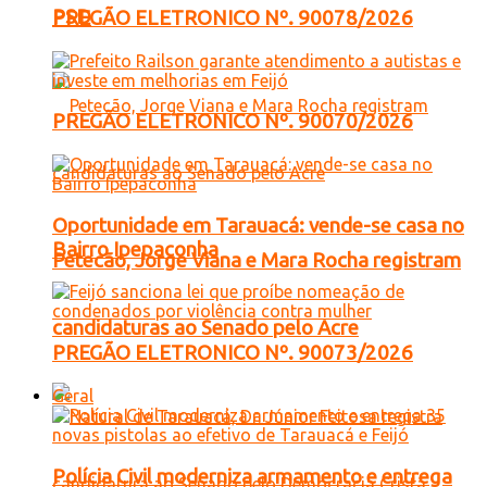
PSD
PREGÃO ELETRONICO Nº. 90078/2026
PREGÃO ELETRONICO Nº. 90070/2026
Oportunidade em Tarauacá: vende-se casa no
Bairro Ipepaconha
Petecão, Jorge Viana e Mara Rocha registram
candidaturas ao Senado pelo Acre
PREGÃO ELETRONICO Nº. 90073/2026
Geral
Polícia Civil moderniza armamento e entrega