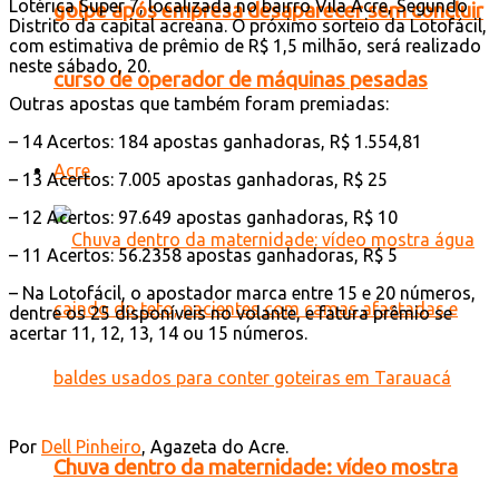
Lotérica Super 7, localizada no bairro Vila Acre, Segundo
golpe após empresa desaparecer sem concluir
Distrito da capital acreana. O próximo sorteio da Lotofácil,
com estimativa de prêmio de R$ 1,5 milhão, será realizado
neste sábado, 20.
curso de operador de máquinas pesadas
Outras apostas que também foram premiadas:
– 14 Acertos: 184 apostas ganhadoras, R$ 1.554,81
Acre
– 13 Acertos: 7.005 apostas ganhadoras, R$ 25
– 12 Acertos: 97.649 apostas ganhadoras, R$ 10
– 11 Acertos: 56.2358 apostas ganhadoras, R$ 5
– Na Lotofácil, o apostador marca entre 15 e 20 números,
dentre os 25 disponíveis no volante, e fatura prêmio se
acertar 11, 12, 13, 14 ou 15 números.
Por
Dell Pinheiro
, Agazeta do Acre.
Chuva dentro da maternidade: vídeo mostra