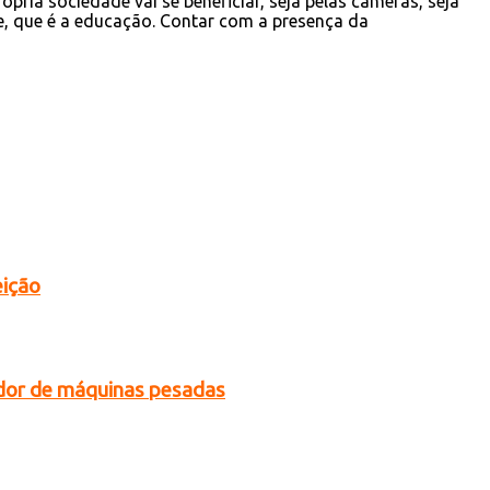
ia sociedade vai se beneficiar, seja pelas câmeras, seja
e, que é a educação. Contar com a presença da
eição
dor de máquinas pesadas