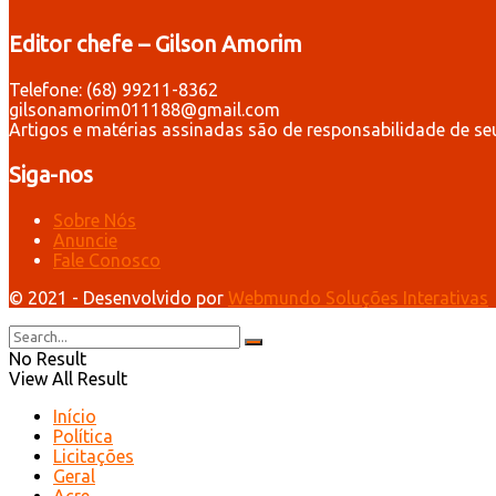
Editor chefe – Gilson Amorim
Telefone: (68) 99211-8362
gilsonamorim011188@gmail.com
Artigos e matérias assinadas são de responsabilidade de se
Siga-nos
Sobre Nós
Anuncie
Fale Conosco
© 2021 - Desenvolvido por
Webmundo Soluções Interativas
No Result
View All Result
Início
Política
Licitações
Geral
Acre