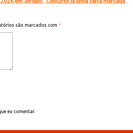
2026 em Jordão: “Concurso já tinha carta marcada”
atórios são marcados com
*
que eu comentar.