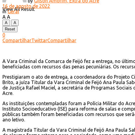
by
Gilson Amorim, Extra do Acre
16 de agosto de 2022
View All Result
in
Geral
A
A
A
A
Reset
0
Compartilhar
Twittar
Compartilhar
A Vara Criminal da Comarca de Feijó fez a entrega, no último
beneficiadas com recursos das penas pecuniárias. Os recurs
Prestigiaram o ato de entrega, a coordenadora do Projeto C
Brito, a juíza Titular da Vara Criminal de Feijó Ana Paula Sa
de Justiça Rafael Maciel, a secretária de Programas Sociais
Acre.
As instituições contempladas foram a Polícia Militar do Acr
Instituto Socioeducativo (ISE) para reforma de salas e compr
públicas também foram beneficiadas com recursos que serão
ano letivo.
A magistrada Titular da Vara Criminal de Feijó Ana Paula Sa