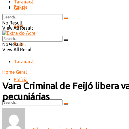
Tarauacá
Polícia
Geral
No Result
Acre
View All Result
Brasil
No Result
View All Result
Tarauacá
Home
Geral
Polícia
Vara Criminal de Feijó libera 
pecuniárias
No Result