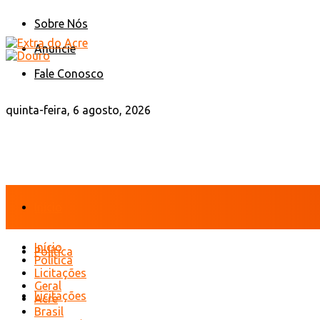
Sobre Nós
Anuncie
Fale Conosco
quinta-feira, 6 agosto, 2026
Início
Início
Política
Política
Licitações
Geral
Licitações
Acre
Brasil