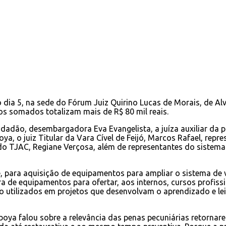
 dia 5, na sede do Fórum Juiz Quirino Lucas de Morais, de Alv
os somados totalizam mais de R$ 80 mil reais.
idadão, desembargadora Eva Evangelista, a juíza auxiliar da p
boya, o juiz Titular da Vara Cível de Feijó, Marcos Rafael, re
 do TJAC, Regiane Verçosa, além de representantes do sistema
e, para aquisição de equipamentos para ampliar o sistema de v
a de equipamentos para ofertar, aos internos, cursos profissi
 utilizados em projetos que desenvolvam o aprendizado e lei
boya falou sobre a relevância das penas pecuniárias retornare