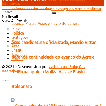
Interativas
No Result
View All Result
Início
Política
Licitações
Geral
Com candidatura oficializada, Marcio Bittar
Acre
Brasil
Tarauacá
defende continuidade do avanço do Acre e
Polícia
© 2021 - Desenvolvido por
Webmundo Soluções
Interativas
reafirma apoio a Mailza Assis e Flávio
Bolsonaro