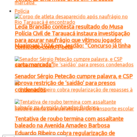
Polícia
Leda Brandão contesta resultado do Musa
Polícia Civil de Tarauacá instaura investigação
para apurar naufrágio que vitimou jogador
Maximani 2026 em Jordão: “Concurso já tinha
conhecido como Poeta
carta marcada”
Senador Sérgio Petecão cumpre palavra, e CSP
aprova restrição de ‘saidão’ para presos
condenados
Tentativa de roubo termina com assaltante
baleado na Avenida Amadeo Barbosa
Eduardo Ribeiro cobra regularização de