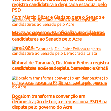
registra candidatura a deputada estadual pelo
PSD
Com Márcio Bittar e Gladson para o Senado e
Mailza ao governo, PL oficializa candidaturas
Petecão, Jorge Viana e Mara Rocha registram
candidaturas ao Senado pelo Acre
para 2026
Natural de Tarauacá, Dr. Júnior Feitosa registra
candidatura ao Senado pelo Democracia Cristã
Bocalom transforma convenção em
demonstração de força e reposiciona PSDB na
disputa pelo governo do Acre