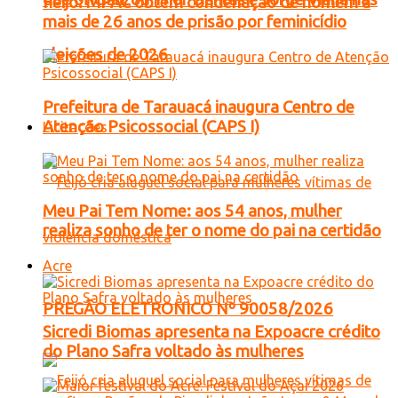
Feijó: MPAC obtém condenação de homem a
mais de 26 anos de prisão por feminicídio
eleições de 2026
Prefeitura de Tarauacá inaugura Centro de
Atenção Psicossocial (CAPS I)
Licitações
Meu Pai Tem Nome: aos 54 anos, mulher
realiza sonho de ter o nome do pai na certidão
Acre
PREGÃO ELETRONICO Nº 90058/2026
Sicredi Biomas apresenta na Expoacre crédito
do Plano Safra voltado às mulheres