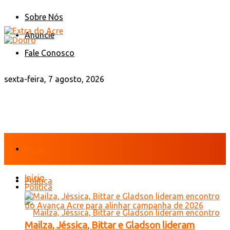
Sobre Nós
Anuncie
Fale Conosco
sexta-feira, 7 agosto, 2026
Início
Início
Política
Política
Mailza, Jéssica, Bittar e Gladson lideram