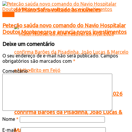
do Plano Safra voltado às mulheres
Brasil
Petecão saúda novo comando do Navio Hospitalar
Doutor Montenegro e anuncia novos investimentos
Deixe um comentário
O seu endereço de e-mail não será publicado.
Campos
obrigatórios são marcados com
*
Comentário
*
Maior festival do Acre: Festival do Açaí 2026
confirma Barões da Pisadinha, João Lucas &
Nome
*
E-mail
*
Marcelo e Netto Brito em Feijó