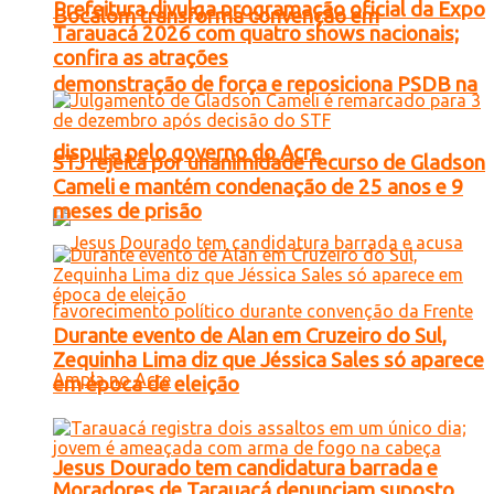
Prefeitura divulga programação oficial da Expo
Bocalom transforma convenção em
Tarauacá 2026 com quatro shows nacionais;
confira as atrações
demonstração de força e reposiciona PSDB na
disputa pelo governo do Acre
STJ rejeita por unanimidade recurso de Gladson
Cameli e mantém condenação de 25 anos e 9
meses de prisão
Durante evento de Alan em Cruzeiro do Sul,
Zequinha Lima diz que Jéssica Sales só aparece
em época de eleição
Jesus Dourado tem candidatura barrada e
Moradores de Tarauacá denunciam suposto