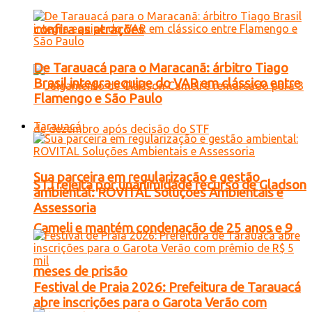
confira as atrações
De Tarauacá para o Maracanã: árbitro Tiago
Brasil integra equipe do VAR em clássico entre
Flamengo e São Paulo
Tarauacá
Sua parceira em regularização e gestão
STJ rejeita por unanimidade recurso de Gladson
ambiental: ROVITAL Soluções Ambientais e
Assessoria
Cameli e mantém condenação de 25 anos e 9
meses de prisão
Festival de Praia 2026: Prefeitura de Tarauacá
abre inscrições para o Garota Verão com