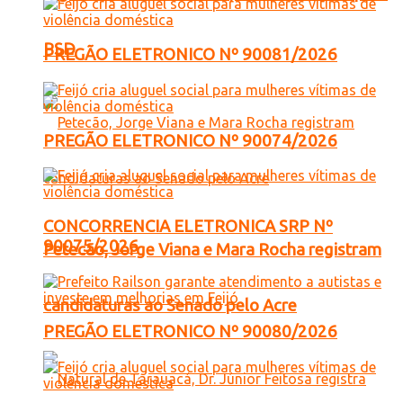
PSD
PREGÃO ELETRONICO Nº 90081/2026
PREGÃO ELETRONICO Nº 90074/2026
CONCORRENCIA ELETRONICA SRP Nº
90075/2026
Petecão, Jorge Viana e Mara Rocha registram
candidaturas ao Senado pelo Acre
PREGÃO ELETRONICO Nº 90080/2026