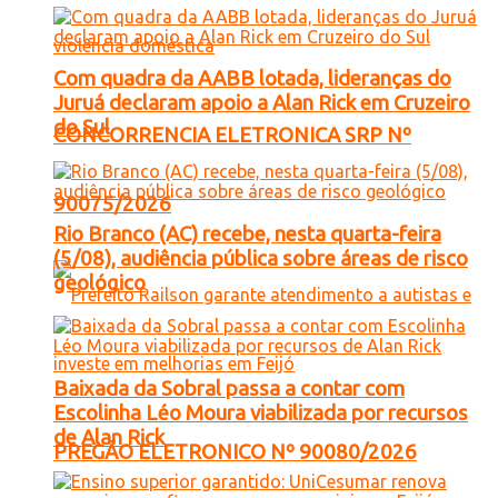
Com quadra da AABB lotada, lideranças do
Juruá declaram apoio a Alan Rick em Cruzeiro
do Sul
CONCORRENCIA ELETRONICA SRP Nº
90075/2026
Rio Branco (AC) recebe, nesta quarta-feira
(5/08), audiência pública sobre áreas de risco
geológico
Baixada da Sobral passa a contar com
Escolinha Léo Moura viabilizada por recursos
de Alan Rick
PREGÃO ELETRONICO Nº 90080/2026