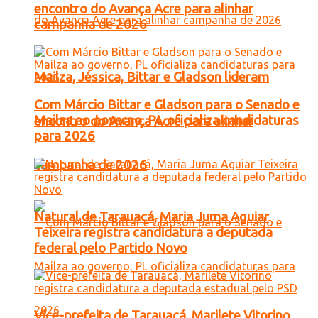
encontro do Avança Acre para alinhar
campanha de 2026
Mailza, Jéssica, Bittar e Gladson lideram
Com Márcio Bittar e Gladson para o Senado e
Mailza ao governo, PL oficializa candidaturas
encontro do Avança Acre para alinhar
para 2026
campanha de 2026
Natural de Tarauacá, Maria Juma Aguiar
Teixeira registra candidatura a deputada
federal pelo Partido Novo
Vice-prefeita de Tarauacá, Marilete Vitorino