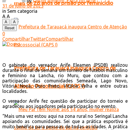
by
Gilson Amorim, Extra do Acre
mais de 26 anos de prisão por feminicídio
31 de julho de 2023
in
Sem categoria
A
A
A
A
Reset
0
Compartilhar
Twittar
Compartilhar
O gabinete do vereador Arife Eleamen (PSDB) realizou
Prefeitura de Tarauacá inaugura Centro de
durante o final de semana um torneio de futebol masculino
e feminino na Lancha, rio Muru, que contou com a
participação das comunidades Semeada, Lago Novo,
Atenção Psicossocial (CAPS I)
Vitória Nova, Ouro Preto, Vitória Velha e entre outras
localidades.
O vereador Arife fez questão de participar do torneio e
agradeceu aos jogadores pela participação no evento.
“Mais uma vez estou aqui na zona rural no Seringal Lancha
apoiando as comunidades. Sei que a prática esportiva é
muito benéfica para pessoas de todas as idades. A prática