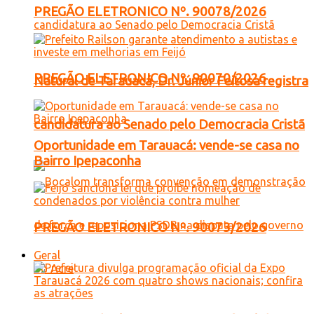
PREGÃO ELETRONICO Nº. 90078/2026
PREGÃO ELETRONICO Nº. 90070/2026
Natural de Tarauacá, Dr. Júnior Feitosa registra
candidatura ao Senado pelo Democracia Cristã
Oportunidade em Tarauacá: vende-se casa no
Bairro Ipepaconha
PREGÃO ELETRONICO Nº. 90073/2026
Geral