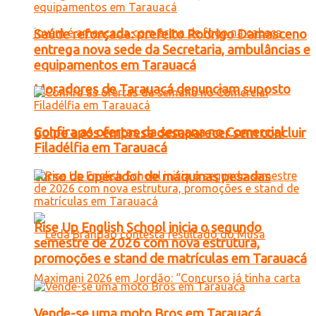
Saúde reforçada: prefeito Rodrigo Damasceno
entrega nova sede da Secretaria, ambulâncias e
equipamentos em Tarauacá
Moradores de Tarauacá denunciam suposto
Confira as ofertas da semana no Comercial
golpe após empresa desaparecer sem concluir
Filadélfia em Tarauacá
curso de operador de máquinas pesadas
Rise Up English School inicia o segundo
semestre de 2026 com nova estrutura,
promoções e stand de matrículas em Tarauacá
Vende-se uma moto Bros em Tarauacá