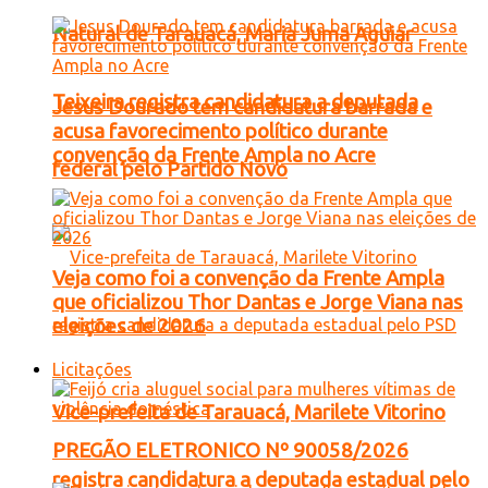
Natural de Tarauacá, Maria Juma Aguiar
Teixeira registra candidatura a deputada
Jesus Dourado tem candidatura barrada e
acusa favorecimento político durante
convenção da Frente Ampla no Acre
federal pelo Partido Novo
Veja como foi a convenção da Frente Ampla
que oficializou Thor Dantas e Jorge Viana nas
eleições de 2026
Licitações
Vice-prefeita de Tarauacá, Marilete Vitorino
PREGÃO ELETRONICO Nº 90058/2026
registra candidatura a deputada estadual pelo