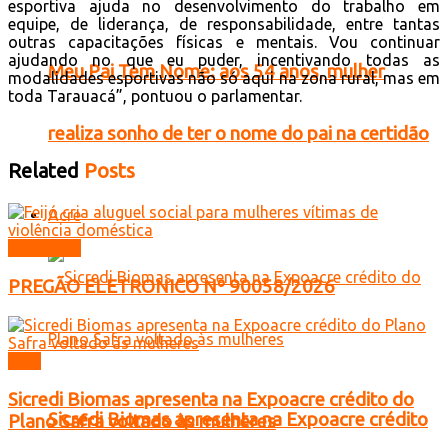
esportiva ajuda no desenvolvimento do trabalho em
equipe, de liderança, de responsabilidade, entre tantas
outras capacitações físicas e mentais. Vou continuar
ajudando no que eu puder, incentivando todas as
Meu Pai Tem Nome: aos 54 anos, mulher
modalidades esportivas não só aqui na zona rural, mas em
toda Tarauacá”, pontuou o parlamentar.
realiza sonho de ter o nome do pai na certidão
Related
Posts
Acre
Licitações
PREGÃO ELETRONICO Nº 90058/2026
Acre
Sicredi Biomas apresenta na Expoacre crédito do
Sicredi Biomas apresenta na Expoacre crédito
Plano Safra voltado às mulheres