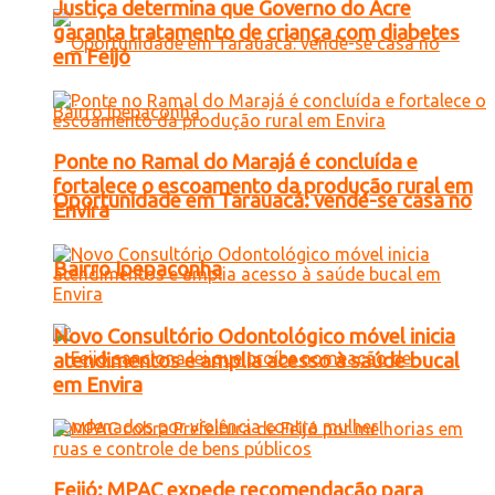
Justiça determina que Governo do Acre
garanta tratamento de criança com diabetes
em Feijó
Ponte no Ramal do Marajá é concluída e
fortalece o escoamento da produção rural em
Oportunidade em Tarauacá: vende-se casa no
Envira
Bairro Ipepaconha
Novo Consultório Odontológico móvel inicia
atendimentos e amplia acesso à saúde bucal
em Envira
Feijó: MPAC expede recomendação para