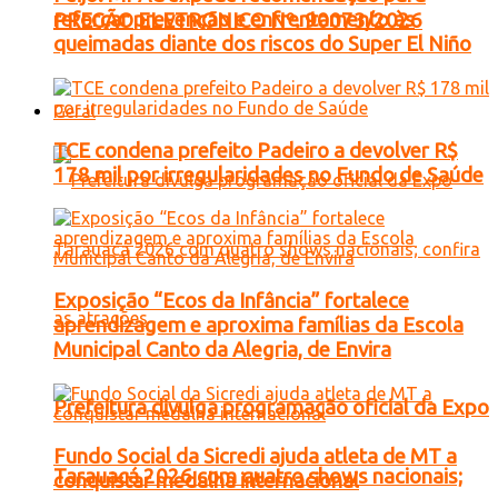
reforçar prevenção e enfrentamento às
PREGÃO ELETRONICO Nº. 90073/2026
queimadas diante dos riscos do Super El Niño
Geral
TCE condena prefeito Padeiro a devolver R$
178 mil por irregularidades no Fundo de Saúde
Exposição “Ecos da Infância” fortalece
aprendizagem e aproxima famílias da Escola
Municipal Canto da Alegria, de Envira
Prefeitura divulga programação oficial da Expo
Fundo Social da Sicredi ajuda atleta de MT a
Tarauacá 2026 com quatro shows nacionais;
conquistar medalha internacional