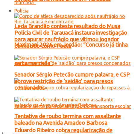
Polícia
Leda Brandão contesta resultado do Musa
Polícia Civil de Tarauacá instaura investigação
para apurar naufrágio que vitimou jogador
Maximani 2026 em Jordão: “Concurso já tinha
conhecido como Poeta
carta marcada”
Senador Sérgio Petecão cumpre palavra, e CSP
aprova restrição de ‘saidão’ para presos
condenados
Tentativa de roubo termina com assaltante
baleado na Avenida Amadeo Barbosa
Eduardo Ribeiro cobra regularização de