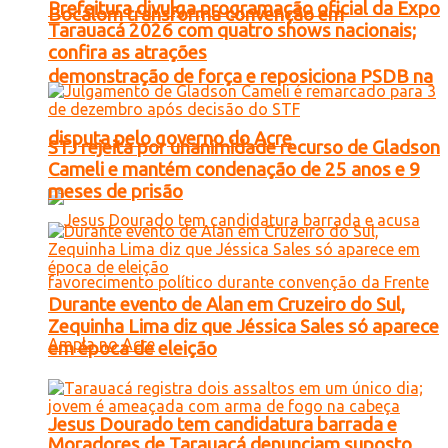
Prefeitura divulga programação oficial da Expo
Bocalom transforma convenção em
Tarauacá 2026 com quatro shows nacionais;
confira as atrações
demonstração de força e reposiciona PSDB na
disputa pelo governo do Acre
STJ rejeita por unanimidade recurso de Gladson
Cameli e mantém condenação de 25 anos e 9
meses de prisão
Durante evento de Alan em Cruzeiro do Sul,
Zequinha Lima diz que Jéssica Sales só aparece
em época de eleição
Jesus Dourado tem candidatura barrada e
Moradores de Tarauacá denunciam suposto