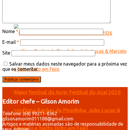
do Plano Safra voltado às mulheres
Nome
*
E-mail
*
Site
Salvar meus dados neste navegador para a próxima vez
que eu comentar.
Maior festival do Acre: Festival do Açaí 2026
Editor chefe – Gilson Amorim
confirma Barões da Pisadinha, João Lucas &
Telefone: (68) 99211-8362
gilsonamorim011188@gmail.com
Artigos e matérias assinadas são de responsabilidade de
Marcelo e Netto Brito em Feijó
seus autores.