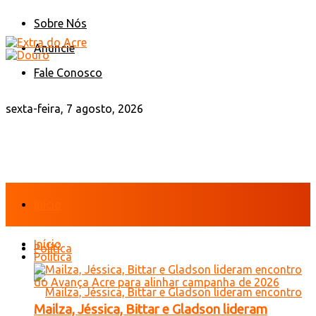
Sobre Nós
Anuncie
Fale Conosco
sexta-feira, 7 agosto, 2026
Início
Início
Política
Política
Mailza, Jéssica, Bittar e Gladson lideram