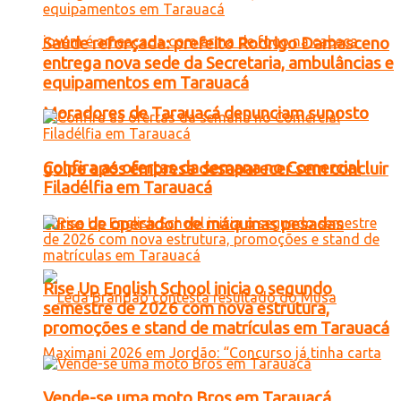
Saúde reforçada: prefeito Rodrigo Damasceno
entrega nova sede da Secretaria, ambulâncias e
equipamentos em Tarauacá
Moradores de Tarauacá denunciam suposto
Confira as ofertas da semana no Comercial
golpe após empresa desaparecer sem concluir
Filadélfia em Tarauacá
curso de operador de máquinas pesadas
Rise Up English School inicia o segundo
semestre de 2026 com nova estrutura,
promoções e stand de matrículas em Tarauacá
Vende-se uma moto Bros em Tarauacá