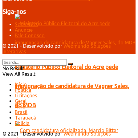
Siga-nos
Sobre Nós
Anuncie
Fale Conosco
© 2021 - Desenvolvido por
Webmundo Soluções
Interativas
Ministério Público Eleitoral do Acre pede
No Result
View All Result
Início
impugnação de candidatura de Vagner Sales,
Política
Licitações
Geral
do MDB
Acre
Brasil
Tarauacá
Polícia
© 2021 - Desenvolvido por
Webmundo Soluções