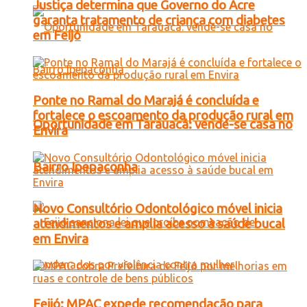
Justiça determina que Governo do Acre
garanta tratamento de criança com diabetes
em Feijó
Ponte no Ramal do Marajá é concluída e
fortalece o escoamento da produção rural em
Oportunidade em Tarauacá: vende-se casa no
Envira
Bairro Ipepaconha
Novo Consultório Odontológico móvel inicia
atendimentos e amplia acesso à saúde bucal
em Envira
Feijó: MPAC expede recomendação para