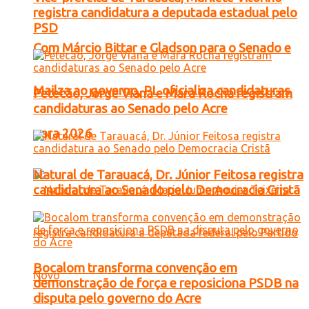
registra candidatura a deputada estadual pelo
PSD
Com Márcio Bittar e Gladson para o Senado e
Mailza ao governo, PL oficializa candidaturas
Petecão, Jorge Viana e Mara Rocha registram
candidaturas ao Senado pelo Acre
para 2026
Natural de Tarauacá, Dr. Júnior Feitosa registra
candidatura ao Senado pelo Democracia Cristã
Bocalom transforma convenção em
demonstração de força e reposiciona PSDB na
disputa pelo governo do Acre