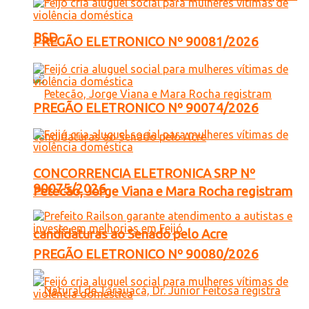
PSD
PREGÃO ELETRONICO Nº 90081/2026
PREGÃO ELETRONICO Nº 90074/2026
CONCORRENCIA ELETRONICA SRP Nº
90075/2026
Petecão, Jorge Viana e Mara Rocha registram
candidaturas ao Senado pelo Acre
PREGÃO ELETRONICO Nº 90080/2026