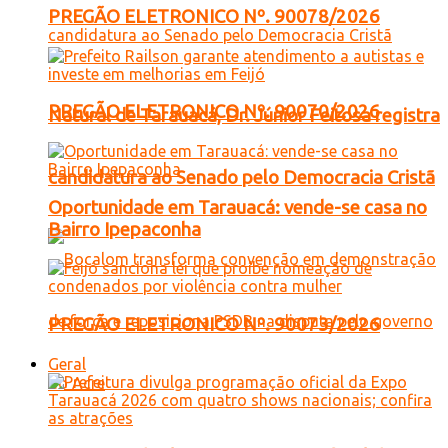
PREGÃO ELETRONICO Nº. 90078/2026
PREGÃO ELETRONICO Nº. 90070/2026
Natural de Tarauacá, Dr. Júnior Feitosa registra
candidatura ao Senado pelo Democracia Cristã
Oportunidade em Tarauacá: vende-se casa no
Bairro Ipepaconha
PREGÃO ELETRONICO Nº. 90073/2026
Geral