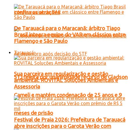
confira as atrações
De Tarauacá para o Maracanã: árbitro Tiago
Brasil integra equipe do VAR em clássico entre
Flamengo e São Paulo
Tarauacá
Sua parceira em regularização e gestão
STJ rejeita por unanimidade recurso de Gladson
ambiental: ROVITAL Soluções Ambientais e
Assessoria
Cameli e mantém condenação de 25 anos e 9
meses de prisão
Festival de Praia 2026: Prefeitura de Tarauacá
abre inscrições para o Garota Verão com