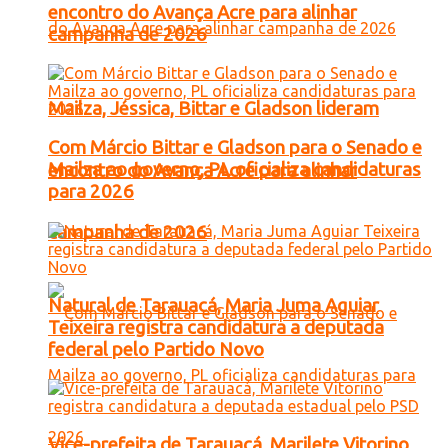
encontro do Avança Acre para alinhar
campanha de 2026
Mailza, Jéssica, Bittar e Gladson lideram
Com Márcio Bittar e Gladson para o Senado e
Mailza ao governo, PL oficializa candidaturas
encontro do Avança Acre para alinhar
para 2026
campanha de 2026
Natural de Tarauacá, Maria Juma Aguiar
Teixeira registra candidatura a deputada
federal pelo Partido Novo
Vice-prefeita de Tarauacá, Marilete Vitorino