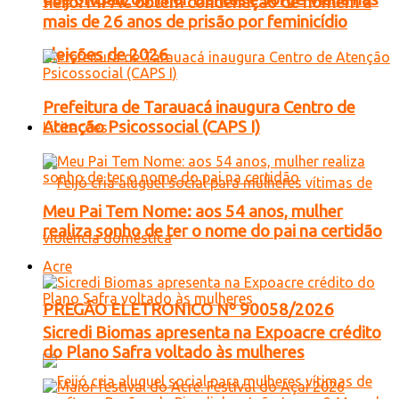
Feijó: MPAC obtém condenação de homem a
mais de 26 anos de prisão por feminicídio
eleições de 2026
Prefeitura de Tarauacá inaugura Centro de
Atenção Psicossocial (CAPS I)
Licitações
Meu Pai Tem Nome: aos 54 anos, mulher
realiza sonho de ter o nome do pai na certidão
Acre
PREGÃO ELETRONICO Nº 90058/2026
Sicredi Biomas apresenta na Expoacre crédito
do Plano Safra voltado às mulheres