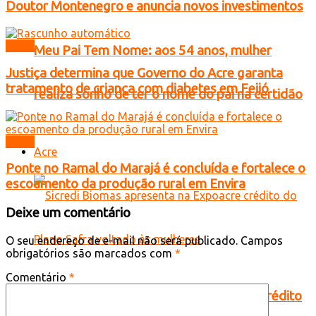
Doutor Montenegro e anuncia novos investimentos
Brasil
Meu Pai Tem Nome: aos 54 anos, mulher
Justiça determina que Governo do Acre garanta
tratamento de criança com diabetes em Feijó
realiza sonho de ter o nome do pai na certidão
Brasil
Acre
Ponte no Ramal do Marajá é concluída e fortalece o
escoamento da produção rural em Envira
Deixe um comentário
O seu endereço de e-mail não será publicado.
Campos
obrigatórios são marcados com
*
Comentário
*
Sicredi Biomas apresenta na Expoacre crédito