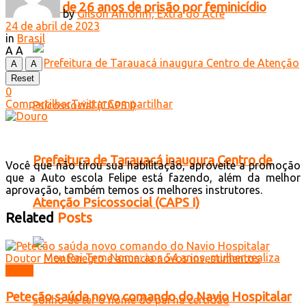
mais de 26 anos de prisão por feminicídio
by
Gilson Amorim, Extra do Acre
24 de abril de 2023
in
Brasil
A
A
A
A
Reset
0
Compartilhar
Twittar
Compartilhar
Prefeitura de Tarauacá inaugura Centro de
Você que não tirou sua habilitação, aproveite a promoção
que a Auto escola Felipe está fazendo, além da melhor
aprovação, também temos os melhores instrutores.
Atenção Psicossocial (CAPS I)
Related
Posts
Brasil
Petecão saúda novo comando do Navio Hospitalar