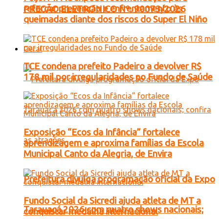
reforçar prevenção e enfrentamento às
PREGÃO ELETRONICO Nº. 90073/2026
queimadas diante dos riscos do Super El Niño
Geral
TCE condena prefeito Padeiro a devolver R$
178 mil por irregularidades no Fundo de Saúde
Exposição “Ecos da Infância” fortalece
aprendizagem e aproxima famílias da Escola
Municipal Canto da Alegria, de Envira
Prefeitura divulga programação oficial da Expo
Fundo Social da Sicredi ajuda atleta de MT a
Tarauacá 2026 com quatro shows nacionais;
conquistar medalha internacional