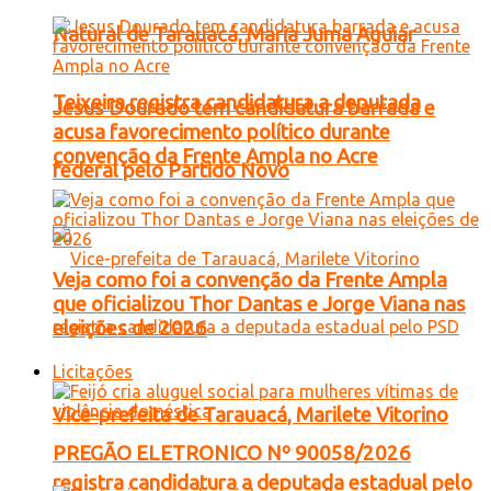
Natural de Tarauacá, Maria Juma Aguiar
Teixeira registra candidatura a deputada
Jesus Dourado tem candidatura barrada e
acusa favorecimento político durante
convenção da Frente Ampla no Acre
federal pelo Partido Novo
Veja como foi a convenção da Frente Ampla
que oficializou Thor Dantas e Jorge Viana nas
eleições de 2026
Licitações
Vice-prefeita de Tarauacá, Marilete Vitorino
PREGÃO ELETRONICO Nº 90058/2026
registra candidatura a deputada estadual pelo