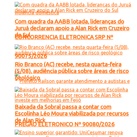
Com quadra da AABB lotada, lideranças do
Juruá declaram apoio a Alan Rick em Cruzeiro
do Sul
CONCORRENCIA ELETRONICA SRP Nº
90075/2026
Rio Branco (AC) recebe, nesta quarta-feira
(5/08), audiência pública sobre áreas de risco
geológico
Baixada da Sobral passa a contar com
Escolinha Léo Moura viabilizada por recursos
de Alan Rick
PREGÃO ELETRONICO Nº 90080/2026