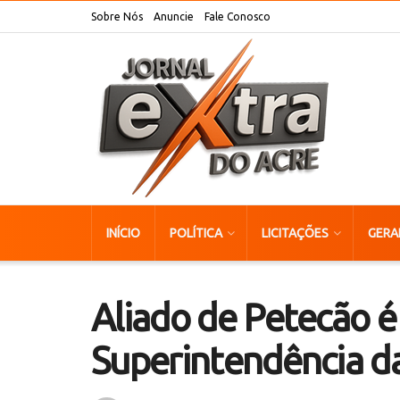
Sobre Nós
Anuncie
Fale Conosco
INÍCIO
POLÍTICA
LICITAÇÕES
GERA
Aliado de Petecão 
Superintendência da