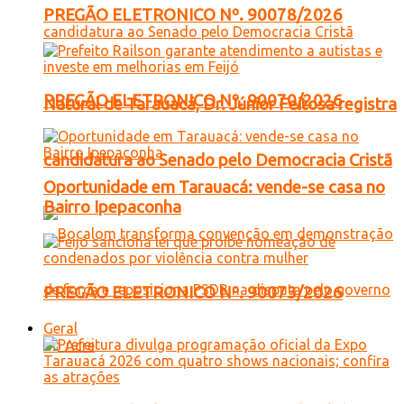
PREGÃO ELETRONICO Nº. 90078/2026
PREGÃO ELETRONICO Nº. 90070/2026
Natural de Tarauacá, Dr. Júnior Feitosa registra
candidatura ao Senado pelo Democracia Cristã
Oportunidade em Tarauacá: vende-se casa no
Bairro Ipepaconha
PREGÃO ELETRONICO Nº. 90073/2026
Geral