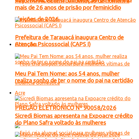
Feijó: MPAC obtém condenação de homem a
mais de 26 anos de prisão por feminicídio
eleições de 2026
Prefeitura de Tarauacá inaugura Centro de
Atenção Psicossocial (CAPS I)
Licitações
Meu Pai Tem Nome: aos 54 anos, mulher
realiza sonho de ter o nome do pai na certidão
Acre
PREGÃO ELETRONICO Nº 90058/2026
Sicredi Biomas apresenta na Expoacre crédito
do Plano Safra voltado às mulheres