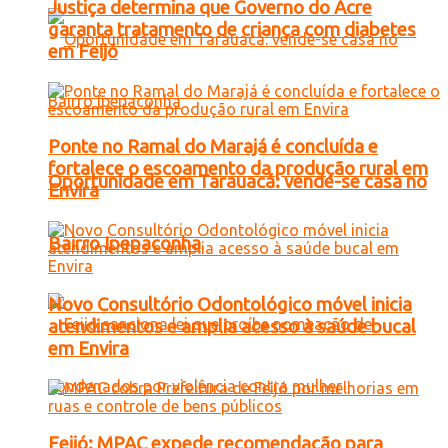
Justiça determina que Governo do Acre
garanta tratamento de criança com diabetes
em Feijó
Ponte no Ramal do Marajá é concluída e
fortalece o escoamento da produção rural em
Oportunidade em Tarauacá: vende-se casa no
Envira
Bairro Ipepaconha
Novo Consultório Odontológico móvel inicia
atendimentos e amplia acesso à saúde bucal
em Envira
Feijó: MPAC expede recomendação para