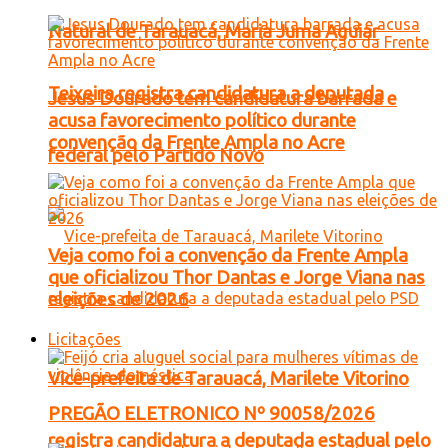
Natural de Tarauacá, Maria Juma Aguiar
Teixeira registra candidatura a deputada
Jesus Dourado tem candidatura barrada e
acusa favorecimento político durante
convenção da Frente Ampla no Acre
federal pelo Partido Novo
Veja como foi a convenção da Frente Ampla
que oficializou Thor Dantas e Jorge Viana nas
eleições de 2026
Licitações
Vice-prefeita de Tarauacá, Marilete Vitorino
PREGÃO ELETRONICO Nº 90058/2026
registra candidatura a deputada estadual pelo