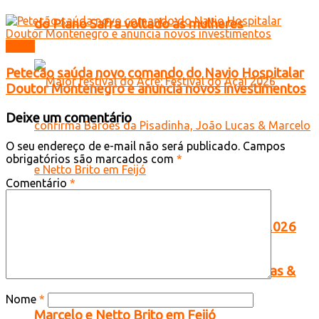
do Plano Safra voltado às mulheres
Brasil
Petecão saúda novo comando do Navio Hospitalar
Doutor Montenegro e anuncia novos investimentos
Deixe um comentário
O seu endereço de e-mail não será publicado.
Campos
obrigatórios são marcados com
*
Comentário
*
Maior festival do Acre: Festival do Açaí 2026
confirma Barões da Pisadinha, João Lucas &
Nome
*
Marcelo e Netto Brito em Feijó