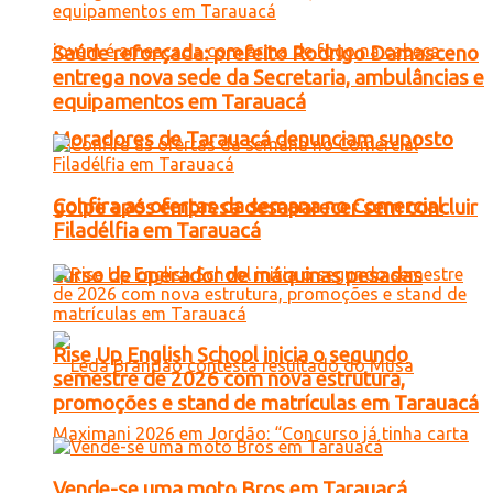
Saúde reforçada: prefeito Rodrigo Damasceno
entrega nova sede da Secretaria, ambulâncias e
equipamentos em Tarauacá
Moradores de Tarauacá denunciam suposto
Confira as ofertas da semana no Comercial
golpe após empresa desaparecer sem concluir
Filadélfia em Tarauacá
curso de operador de máquinas pesadas
Rise Up English School inicia o segundo
semestre de 2026 com nova estrutura,
promoções e stand de matrículas em Tarauacá
Vende-se uma moto Bros em Tarauacá