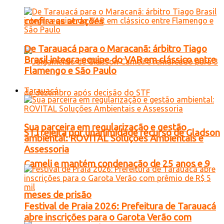
confira as atrações
De Tarauacá para o Maracanã: árbitro Tiago
Brasil integra equipe do VAR em clássico entre
Flamengo e São Paulo
Tarauacá
Sua parceira em regularização e gestão
STJ rejeita por unanimidade recurso de Gladson
ambiental: ROVITAL Soluções Ambientais e
Assessoria
Cameli e mantém condenação de 25 anos e 9
meses de prisão
Festival de Praia 2026: Prefeitura de Tarauacá
abre inscrições para o Garota Verão com