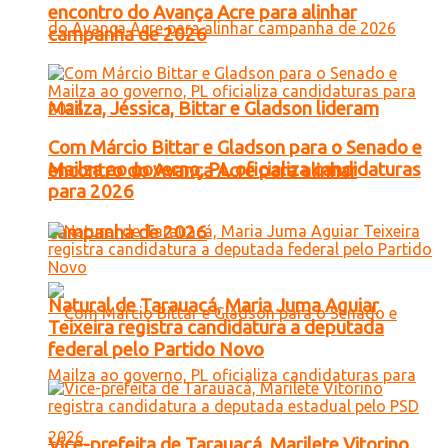
encontro do Avança Acre para alinhar
campanha de 2026
Mailza, Jéssica, Bittar e Gladson lideram
Com Márcio Bittar e Gladson para o Senado e
Mailza ao governo, PL oficializa candidaturas
encontro do Avança Acre para alinhar
para 2026
campanha de 2026
Natural de Tarauacá, Maria Juma Aguiar
Teixeira registra candidatura a deputada
federal pelo Partido Novo
Vice-prefeita de Tarauacá, Marilete Vitorino