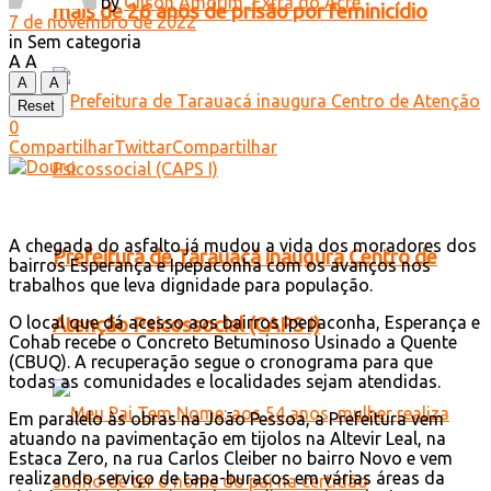
by
Gilson Amorim, Extra do Acre
mais de 26 anos de prisão por feminicídio
7 de novembro de 2022
in
Sem categoria
A
A
A
A
Reset
0
Compartilhar
Twittar
Compartilhar
A chegada do asfalto já mudou a vida dos moradores dos
Prefeitura de Tarauacá inaugura Centro de
bairros Esperança e Ipepaconha com os avanços nos
trabalhos que leva dignidade para população.
O local que dá acesso aos bairros Ipepaconha, Esperança e
Atenção Psicossocial (CAPS I)
Cohab recebe o Concreto Betuminoso Usinado a Quente
(CBUQ). A recuperação segue o cronograma para que
todas as comunidades e localidades sejam atendidas.
Em paralelo às obras na João Pessoa, a Prefeitura vem
atuando na pavimentação em tijolos na Altevir Leal, na
Estaca Zero, na rua Carlos Cleiber no bairro Novo e vem
realizando serviço de tapa-buracos em várias áreas da