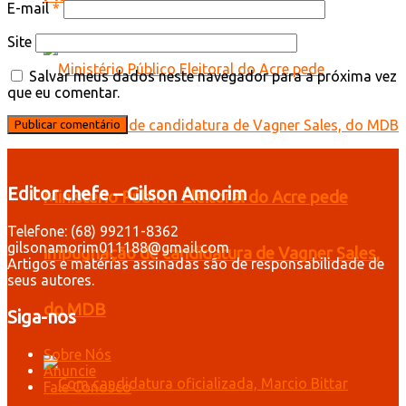
E-mail
*
Site
Salvar meus dados neste navegador para a próxima vez
que eu comentar.
Editor chefe – Gilson Amorim
Ministério Público Eleitoral do Acre pede
Telefone: (68) 99211-8362
gilsonamorim011188@gmail.com
impugnação de candidatura de Vagner Sales,
Artigos e matérias assinadas são de responsabilidade de
seus autores.
do MDB
Siga-nos
Sobre Nós
Anuncie
Fale Conosco