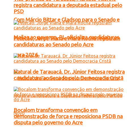
registra candidatura a deputada estadual pelo
PSD
Com Márcio Bittar e Gladson para o Senado e
Mailza ao governo, PL oficializa candidaturas
Petecão, Jorge Viana e Mara Rocha registram
candidaturas ao Senado pelo Acre
para 2026
Natural de Tarauacá, Dr. Júnior Feitosa registra
candidatura ao Senado pelo Democracia Cristã
Bocalom transforma convenção em
demonstração de força e reposiciona PSDB na
disputa pelo governo do Acre