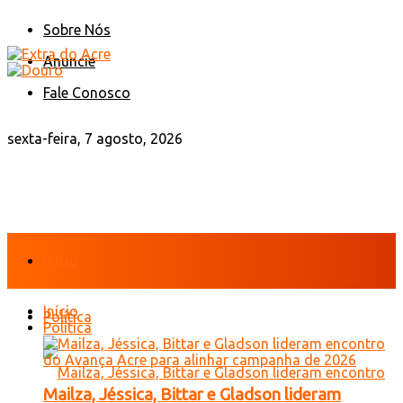
Sobre Nós
Anuncie
Fale Conosco
sexta-feira, 7 agosto, 2026
Início
Início
Política
Política
Mailza, Jéssica, Bittar e Gladson lideram