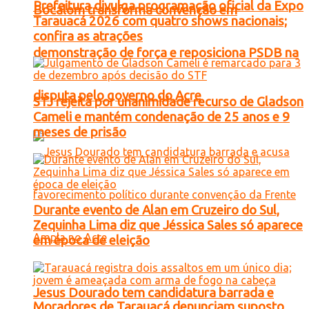
Prefeitura divulga programação oficial da Expo
Bocalom transforma convenção em
Tarauacá 2026 com quatro shows nacionais;
confira as atrações
demonstração de força e reposiciona PSDB na
disputa pelo governo do Acre
STJ rejeita por unanimidade recurso de Gladson
Cameli e mantém condenação de 25 anos e 9
meses de prisão
Durante evento de Alan em Cruzeiro do Sul,
Zequinha Lima diz que Jéssica Sales só aparece
em época de eleição
Jesus Dourado tem candidatura barrada e
Moradores de Tarauacá denunciam suposto