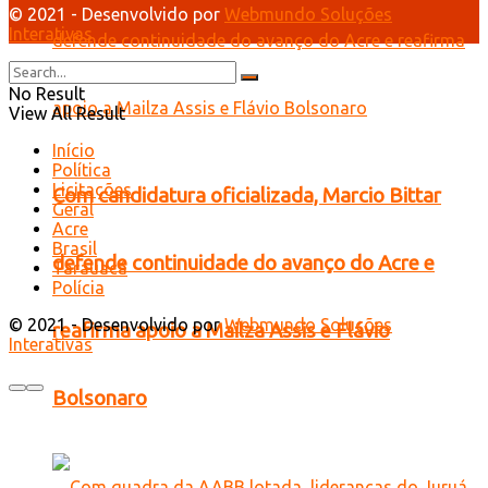
© 2021 - Desenvolvido por
Webmundo Soluções
Interativas
No Result
View All Result
Início
Política
Licitações
Com candidatura oficializada, Marcio Bittar
Geral
Acre
Brasil
defende continuidade do avanço do Acre e
Tarauacá
Polícia
© 2021 - Desenvolvido por
Webmundo Soluções
reafirma apoio a Mailza Assis e Flávio
Interativas
Bolsonaro