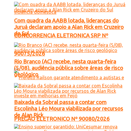
Com quadra da AABB lotada, lideranças do
Juruá declaram apoio a Alan Rick em Cruzeiro
do Sul
CONCORRENCIA ELETRONICA SRP Nº
90075/2026
Rio Branco (AC) recebe, nesta quarta-feira
(5/08), audiência pública sobre áreas de risco
geológico
Baixada da Sobral passa a contar com
Escolinha Léo Moura viabilizada por recursos
de Alan Rick
PREGÃO ELETRONICO Nº 90080/2026