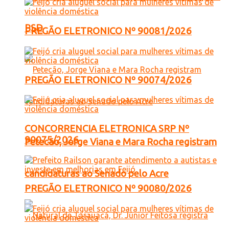
PSD
PREGÃO ELETRONICO Nº 90081/2026
PREGÃO ELETRONICO Nº 90074/2026
CONCORRENCIA ELETRONICA SRP Nº
90075/2026
Petecão, Jorge Viana e Mara Rocha registram
candidaturas ao Senado pelo Acre
PREGÃO ELETRONICO Nº 90080/2026