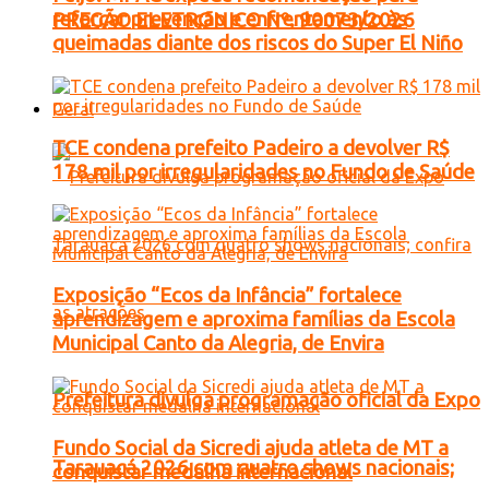
reforçar prevenção e enfrentamento às
PREGÃO ELETRONICO Nº. 90073/2026
queimadas diante dos riscos do Super El Niño
Geral
TCE condena prefeito Padeiro a devolver R$
178 mil por irregularidades no Fundo de Saúde
Exposição “Ecos da Infância” fortalece
aprendizagem e aproxima famílias da Escola
Municipal Canto da Alegria, de Envira
Prefeitura divulga programação oficial da Expo
Fundo Social da Sicredi ajuda atleta de MT a
Tarauacá 2026 com quatro shows nacionais;
conquistar medalha internacional