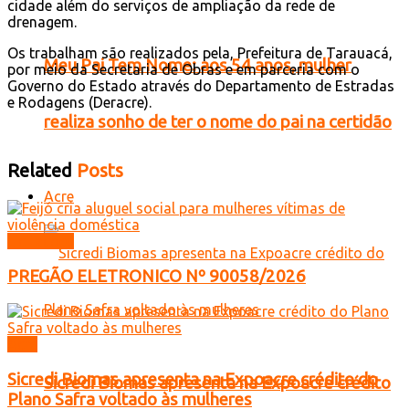
cidade além do serviços de ampliação da rede de
drenagem.
Os trabalham são realizados pela, Prefeitura de Tarauacá,
Meu Pai Tem Nome: aos 54 anos, mulher
por meio da Secretaria de Obras e em parceria com o
Governo do Estado através do Departamento de Estradas
e Rodagens (Deracre).
realiza sonho de ter o nome do pai na certidão
Related
Posts
Acre
Licitações
PREGÃO ELETRONICO Nº 90058/2026
Acre
Sicredi Biomas apresenta na Expoacre crédito do
Sicredi Biomas apresenta na Expoacre crédito
Plano Safra voltado às mulheres