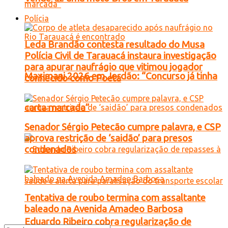
Polícia
Leda Brandão contesta resultado do Musa
Polícia Civil de Tarauacá instaura investigação
para apurar naufrágio que vitimou jogador
Maximani 2026 em Jordão: “Concurso já tinha
conhecido como Poeta
carta marcada”
Senador Sérgio Petecão cumpre palavra, e CSP
aprova restrição de ‘saidão’ para presos
condenados
Tentativa de roubo termina com assaltante
baleado na Avenida Amadeo Barbosa
Eduardo Ribeiro cobra regularização de