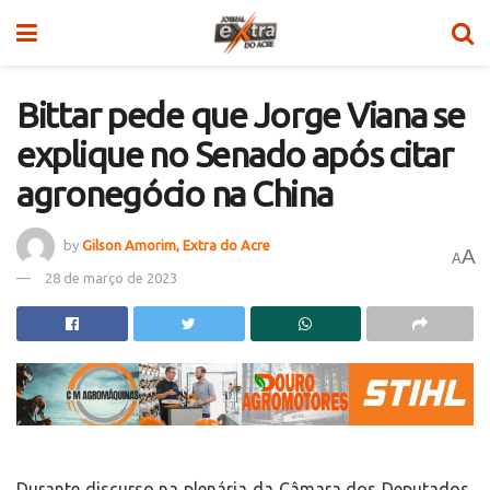
Bittar pede que Jorge Viana se
explique no Senado após citar
agronegócio na China
by
Gilson Amorim, Extra do Acre
A
A
28 de março de 2023
Durante discurso na plenária da Câmara dos Deputados,