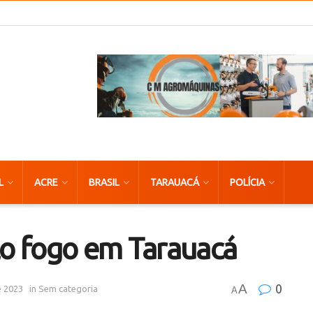
L
ACRE
BRASIL
TARAUACÁ
POLÍCIA
lo fogo em Tarauacá
A
0
e 2023
in
Sem categoria
A