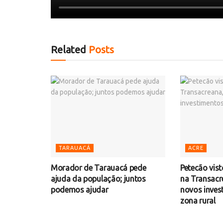
Related
Posts
TARAUACÁ
ACRE
Morador de Tarauacá pede
Petecão vis
ajuda da população; juntos
na Transacr
podemos ajudar
novos inves
zona rural