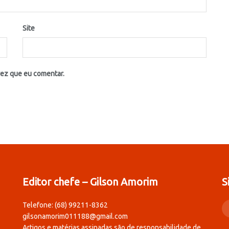
Site
vez que eu comentar.
Editor chefe – Gilson Amorim
S
Telefone: (68) 99211-8362
gilsonamorim011188@gmail.com
Artigos e matérias assinadas são de responsabilidade de